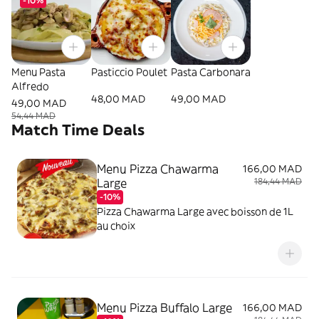
-10%
Menu Pasta
Pasticcio Poulet
Pasta Carbonara
Alfredo
48,00 MAD
49,00 MAD
49,00 MAD
54,44 MAD
Match Time Deals
Menu Pizza Chawarma
166,00 MAD
Large
184,44 MAD
-10%
Pizza Chawarma Large avec boisson de 1L
au choix
Menu Pizza Buffalo Large
166,00 MAD