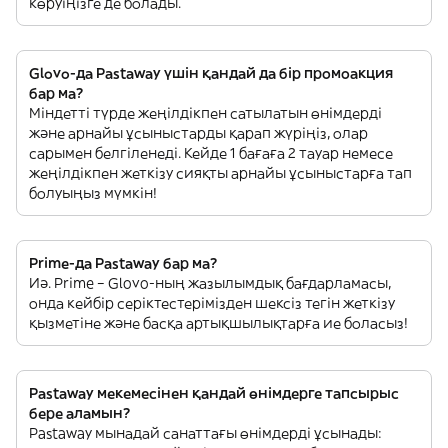
көруіңізге де болады.
Glovo-да Pastaway үшін қандай да бір промоакция
бар ма?
Міндетті түрде жеңілдікпен сатылатын өнімдерді
және арнайы ұсыныстарды қарап жүріңіз, олар
сарымен белгіленеді. Кейде 1 бағаға 2 тауар немесе
жеңілдікпен жеткізу сияқты арнайы ұсыныстарға тап
болуыңыз мүмкін!
Prime-да Pastaway бар ма?
Иә. Prime – Glovo-ның жазылымдық бағдарламасы,
онда кейбір серіктестерімізден шексіз тегін жеткізу
қызметіне және басқа артықшылықтарға ие боласыз!
Pastaway мекемесінен қандай өнімдерге тапсырыс
бере аламын?
Pastaway мынадай санаттағы өнімдерді ұсынады: