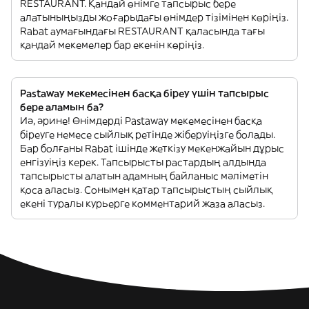
RESTAURANT. Қандай өнімге тапсырыс бере
алатыныңызды жоғарыдағы өнімдер тізімінен көріңіз.
Rabat аумағындағы RESTAURANT қаласында тағы
қандай мекемелер бар екенін көріңіз.
Pastaway мекемесінен басқа біреу үшін тапсырыс
бере аламын ба?
Иә, әрине! Өнімдерді Pastaway мекемесінен басқа
біреуге немесе сыйлық ретінде жіберуіңізге болады.
Бар болғаны Rabat ішінде жеткізу мекенжайын дұрыс
енгізуіңіз керек. Тапсырысты растардың алдында
тапсырысты алатын адамның байланыс мәліметін
қоса аласыз. Сонымен қатар тапсырыстың сыйлық
екені туралы курьерге комментарий жаза аласыз.