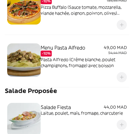
184,44 MAD
-10%
Pizza Buffalo (Sauce tomate, mozzarella,
viande hachée, oignon, poivron, olives)
avec une boisson de 1L au choix
Menu Pasta Alfredo
49,00 MAD
54,44 MAD
-10%
Pasta Alfredo (Crème blanche, poulet
champignons, fromage) avec boisson
Salade Proposée
Salade Fiesta
44,00 MAD
Laitue, poulet, maïs, fromage, charcuterie