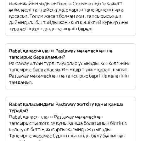
мекенжайыңызды енгізесіз. Сосын өзіңізге қажетті
өнімдерді таңдайсыз да, оларды тапсырысыңызға
қосасыз. Төлем жасап болған соң, тапсырысыңыз
дайындала бастайды және көп кешікпей курьер оны
тура есігіңіздің алдына әкеліп береді.
Rabat қаласындағы Pastaway мекемесінен не
тапсырыс бере аламын?
Pastaway алуан түрлі тауарлар ұсынады. Кез келгеніне
тапсырыс бере аласыз. Өнімдер тізімін қарап шығып,
Pastaway мекемесінен не тапсырыс бергіңіз келетінін
таңдаңыз.
Rabat қаласындағы Pastaway жеткізу құны қанша
тұрады?
Rabat қаласындағы Pastaway мекемесінен
тапсырысты жеткізу құны қанша болатынын білгіңіз
келсе, ол беттің жоғарғы жағында жазылады.
Тапсырыс жасамас бұрын шығынды бөлу бөлімінен