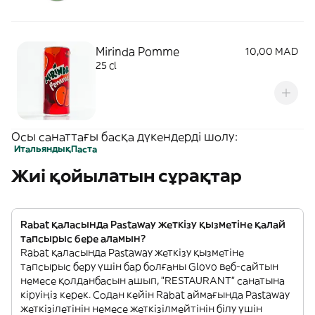
Mirinda Pomme
10,00 MAD
25 cl
Осы санаттағы басқа дүкендерді шолу:
Итальяндық
Паста
Жиі қойылатын сұрақтар
Rabat қаласында Pastaway жеткізу қызметіне қалай
тапсырыс бере аламын?
Rabat қаласында Pastaway жеткізу қызметіне
тапсырыс беру үшін бар болғаны Glovo веб-сайтын
немесе қолданбасын ашып, "RESTAURANT" санатына
кіруіңіз керек. Содан кейін Rabat аймағында Pastaway
жеткізілетінін немесе жеткізілмейтінін білу үшін