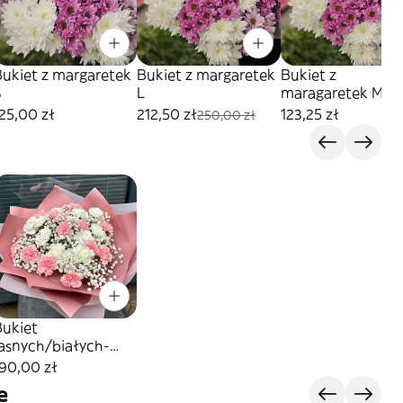
Bukiet z margaretek
Bukiet z margaretek
Bukiet z
S
L
maragaretek M
25,00 zł
212,50 zł
123,25 zł
250,00 zł
Bukiet
jasnych/białych-
różowych goździków
90,00 zł
z gipsówką
e