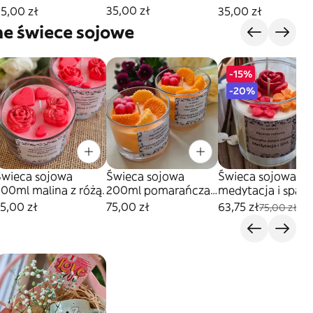
35,00 zł
5,00 zł
35,00 zł
ne świece sojowe
-15%
-20%
Świeca sojowa
Świeca sojowa
Świeca sojowa
00ml malina z różą.
200ml pomarańcza
medytacja i spa
róża
250ml
5,00 zł
75,00 zł
63,75 zł
75,00 zł