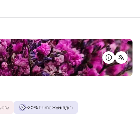
ерге
-20% Prime жеңілдігі