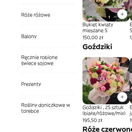
Róże różowe
Bukiet kwiaty
mieszane S
Balony
150,00 zł
1
Goździki
Ręcznie robione
świece sojowe
Prezenty
Rośliny doniczkowe w
Goździki , 25 sztuk
torebce
(białe/różowe/mix)
195,50 zł
1
Róże czerwon