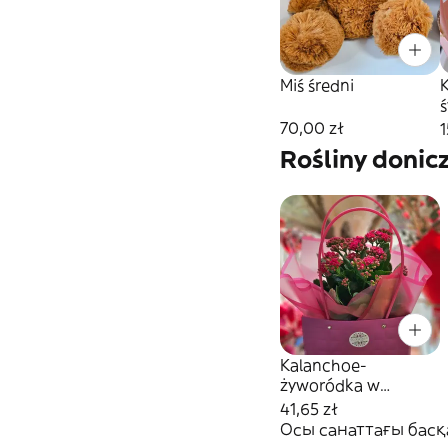
Miś średni
b
70,00 zł
1
Rośliny donic
Kalanchoe-
żyworódka w
torebce
41,65 zł
Осы санаттағы басқ