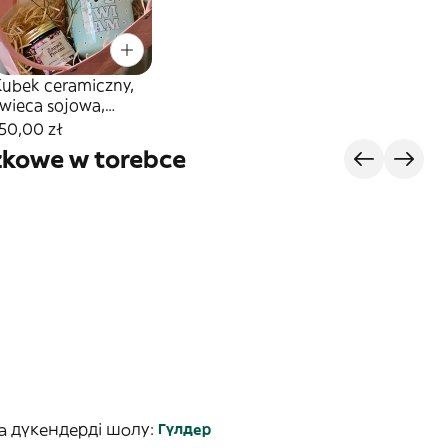
Kubek ceramiczny,
świeca sojowa,
ilecik w torebce
50,00 zł
zkowe w torebce
а дүкендерді шолу:
Гүлдер