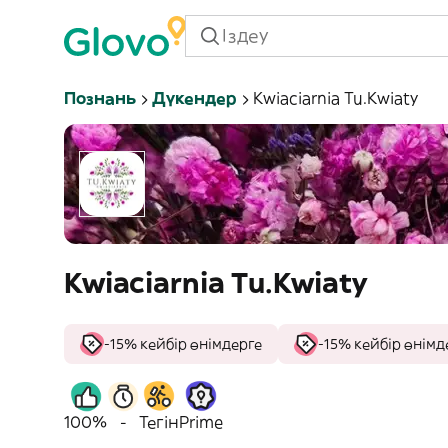
Познань
Дүкендер
Kwiaciarnia Tu.Kwiaty
Kwiaciarnia Tu.Kwiaty
-15% кейбір өнімдерге
-15% кейбір өнімд
100%
-
Тегін
Prime