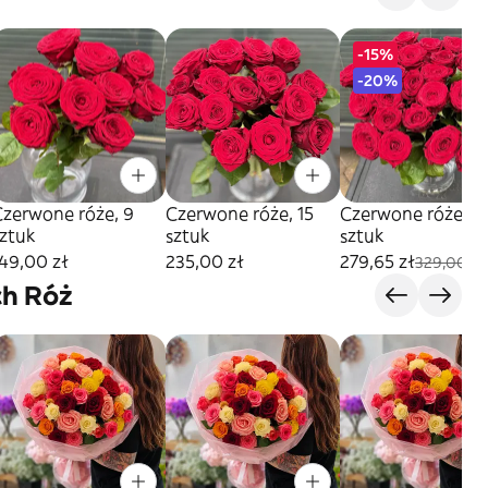
-15%
-20%
Czerwone róże, 9
Czerwone róże, 15
Czerwone róże, 21
sztuk
sztuk
sztuk
49,00 zł
235,00 zł
279,65 zł
329,00 zł
ch Róż