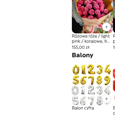
Różowe róże / light
R
pink / koralowe, 9
p
sztuk
155,00 zł
1
Balony
Balon cyfra