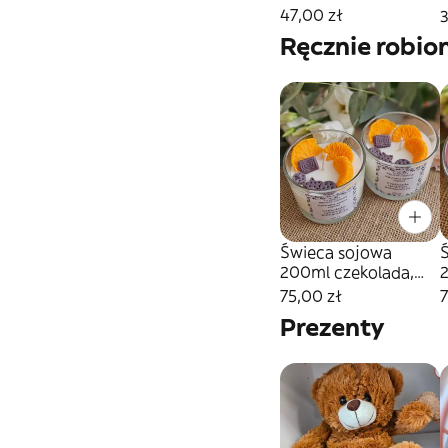
47,00 zł
3
Ręcznie robio
Świeca sojowa
200ml czekolada,
2
pomarańcza,
75,00 zł
7
Prezenty