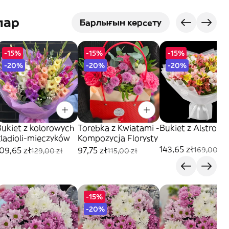
лар
Барлығын көрсету
-15%
-15%
-15%
-20%
-20%
-20%
Bukiet z kolorowych
Torebka z Kwiatami -
Bukiet z Alstromer
gladioli-mieczyków
Kompozycja Florysty
143,65 zł
09,65 zł
97,75 zł
169,00 zł
129,00 zł
115,00 zł
-15%
-20%