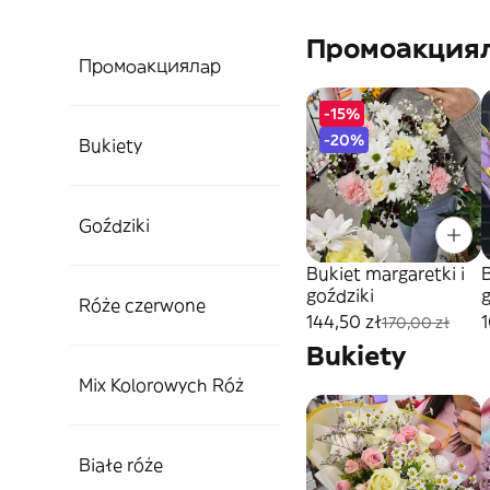
Промоакция
Промоакциялар
-15%
-20%
Bukiety
Goździki
Bukiet margaretki i
goździki
Róże czerwone
144,50 zł
1
170,00 zł
Bukiety
Mix Kolorowych Róż
Białe róże