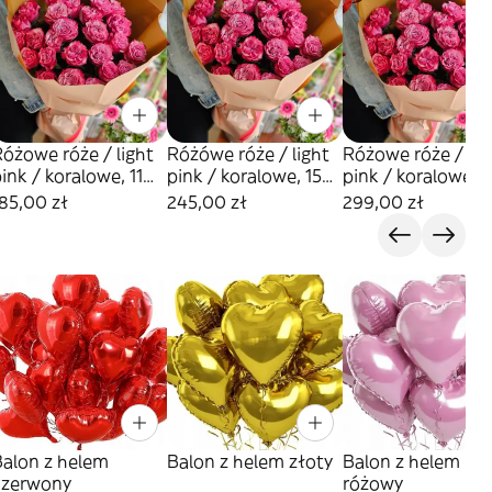
óżowe róże / light
Różówe róże / light
Różowe róże / lig
ink / koralowe, 11
pink / koralowe, 15
pink / koralowe, 1
sztuk
sztuk
sztuk
85,00 zł
245,00 zł
299,00 zł
Balon z helem
Balon z helem złoty
Balon z helem
czerwony
różowy