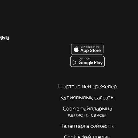
ңыз
Шарттар мен ережелер
Құпиялылық саясаты
Cookie файлдарына
қатысты саясат
Талаптарға сәйкестік
Cookie файлдарын