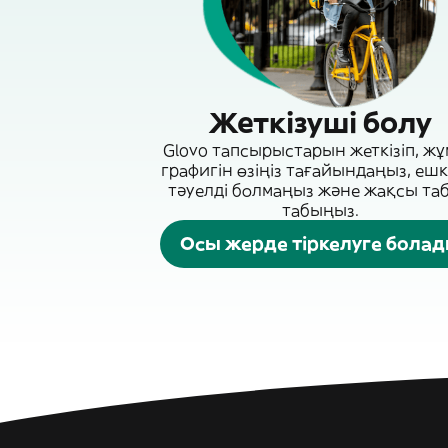
Жеткізуші болу
Glovo тапсырыстарын жеткізіп, ж
графигін өзіңіз тағайындаңыз, ешк
тәуелді болмаңыз және жақсы та
табыңыз.
Осы жерде тіркелуге бола