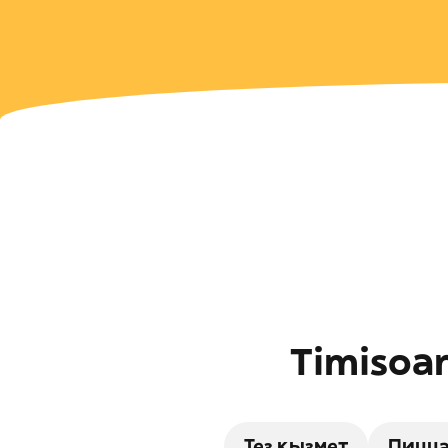
Timisoa
Тез қызмет
Пицц