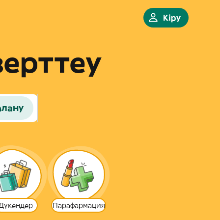
Кіру
зерттеу
алану
Дүкендер
Парафармация