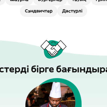
Сэндвичтер
Дәстүрлі
стерді бірге бағынды