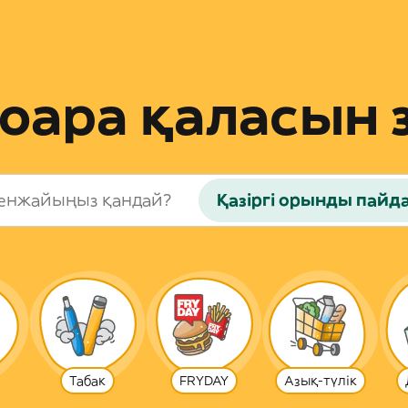
ара қаласын 
Қазіргі орынды пайд
Табак
FRYDAY
Азық-түлік