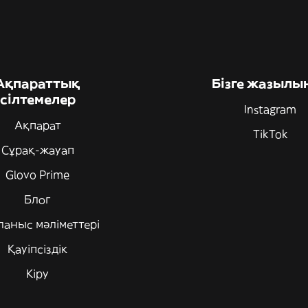
Ақпараттық
Бізге жазылы
сілтемелер
Instagram
Ақпарат
TikTok
Сұрақ-жауап
Glovo Prime
Блог
ланыс мәліметтері
Қауіпсіздік
Кіру