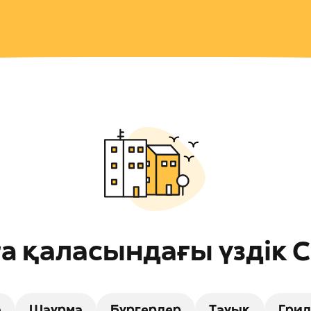
ra қаласындағы үздік 
а
Шаурма
Бургерлер
Тауық
Гри