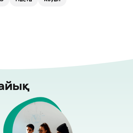
райық