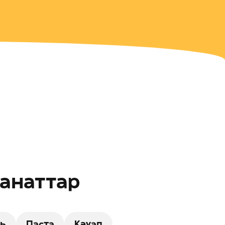
Санаттар
ль
Паста
Кәуап