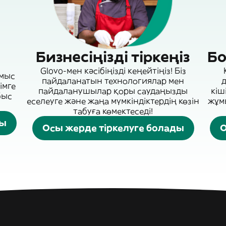
Бизнесіңізді тіркеңіз
Бо
Glovo-мен кәсібіңізді кеңейтіңіз! Біз
ұмыс
пайдаланатын технологиялар мен
д
імге
пайдаланушылар қоры саудаңызды
кіш
быс
еселеуге және жаңа мүмкіндіктердің көзін
жұмы
табуға көмектеседі!
ды
Осы жерде тіркелуге болады
О