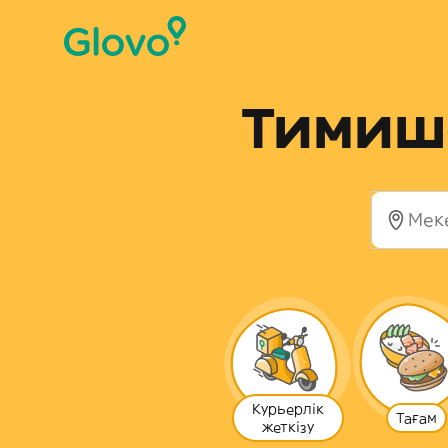
Тимишо
Курьерлік
Тағам
жеткізу