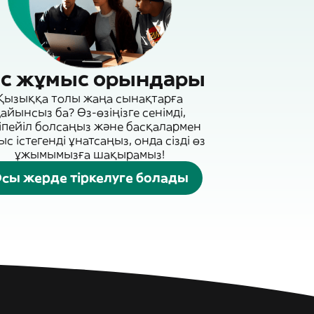
с жұмыс орындары
Қызыққа толы жаңа сынақтарға
айынсыз ба? Өз-өзіңізге сенімді,
іпейіл болсаңыз және басқалармен
с істегенді ұнатсаңыз, онда сізді өз
ұжымымызға шақырамыз!
сы жерде тіркелуге болады