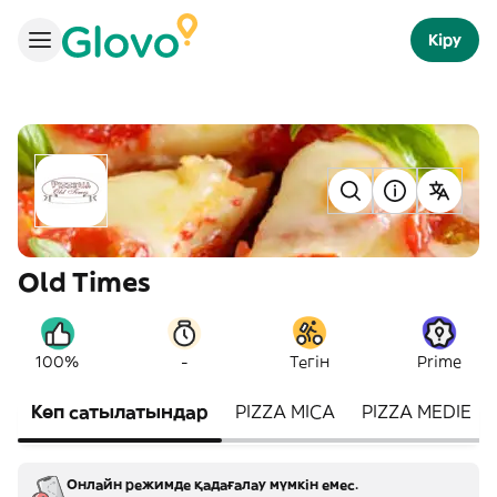
Кіру
Old Times
-
100%
Тегін
Prime
Көп сатылатындар
PIZZA MICA
PIZZA MEDIE
Онлайн режимде қадағалау мүмкін емес.