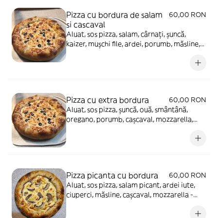
Pizza cu bordura de salam
60,00 RON
si cascaval
Aluat, sos pizza, salam, cârnați, șuncă,
kaizer, mușchi file, ardei, porumb, măsline,
cașcaval, mozzarella (dublu) - 900g
Pizza cu extra bordura
60,00 RON
Aluat, sos pizza, șuncă, ouă, smântână,
oregano, porumb, cașcaval, mozzarella,
ciuperci, usturoi - 980g
Pizza picanta cu bordura
60,00 RON
Aluat, sos pizza, salam picant, ardei iute,
ciuperci, măsline, cașcaval, mozzarella -
900g