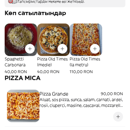
Тапсырыстарды мекеме өзі жеткізеді.
Көп сатылатындар
Spaghetti
Pizza Old Times
Pizza Old Times
Carbonara
(medie)
(la metru)
40,00 RON
40,00 RON
110,00 RON
PIZZA MICA
Pizza Grande
90,00 RON
Aluat, sos pizza, sunca, salam, carnati, ardei,
rosii, ciuperci, masline, cascaval, mozzarella
- 1.8kg