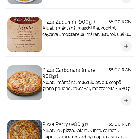
Pizza Zucchini (900gr)
55,00 RON
Aluat, smântână, mușchi file, zuchini,
cașcaval, mozzarella, mărar, usturoi, ulei de
măsline - 650g
Pizza Carbonara (mare
55,00 RON
900gr)
Aluat, smântână, mușchiuleț, ou, ceapă,
grana padano, cașcaval, mozzarella - 690g
Pizza Party (900 gr)
55,00 RON
Aluat, sos pizza, salam, sunca, carnati,
ciuperci, porumb, ardei, ceapa, cascaval,