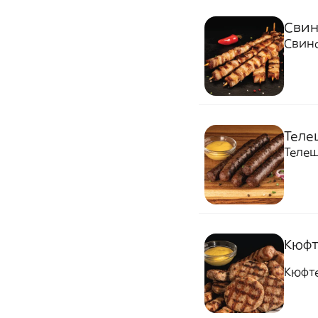
Свин
Свинс
Теле
Телеш
Кюфте
Кюфте