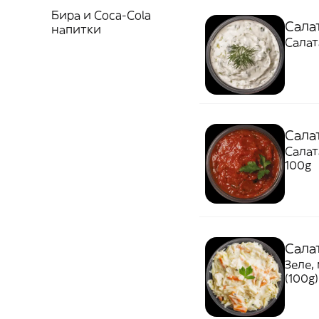
Бира и Coca-Cola
Сала
напитки
Сала
Салат
100g
Сала
Зеле,
(100g)