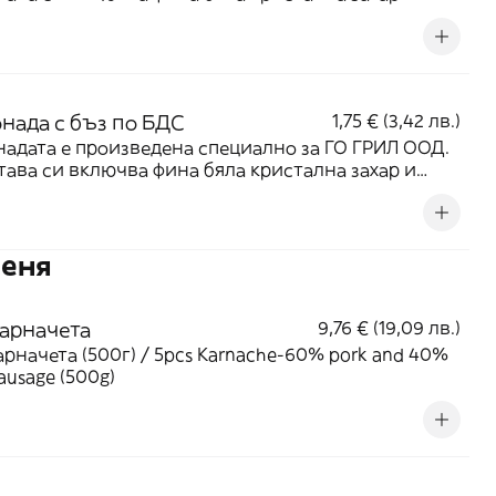
и плодове от доказани български производители
 консерванти, оцветители и подобрители - 400мл
нада с бъз по БДС
1,75 € (3,42 лв.)
адата е произведена специално за ГО ГРИЛ ООД.
тава си включва фина бяла кристална захар и
и плодове от доказани български производители
 консерванти, оцветители и подобрители - 400мл
Деня
Карначета
9,76 € (19,09 лв.)
арначета (500г) / 5pcs Karnache-60% pork and 40%
ausage (500g)