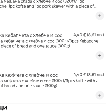
а мешана скара с хлебче и сос (320г)/ 1pc
he, 1pc kofte and 1pc pork skewer with a piece of
 and one sauce (320g)
а кебапчета с хлебче и сос
4,40 € (8,61 лв.)
а кебапчета с хлебче и сос (300г)/3pcs Kebapche
 piece of bread and one sauce (300g)
ка кюфтета с хлебче и сос
4,40 € (8,61 лв.)
а кюфтета с хлебче и сос (300г)/3pcs kofte with a
of bread and one sauce (300g)
ъщи