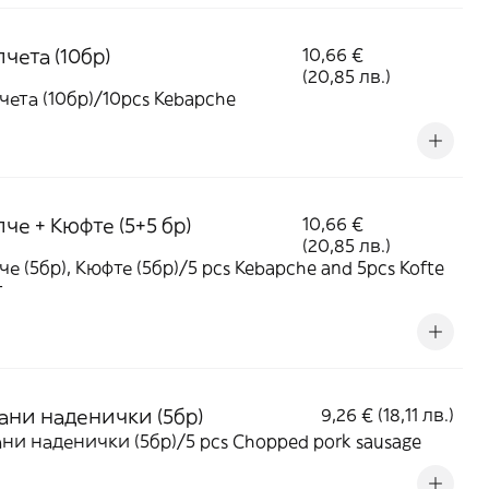
чета (10бр)
10,66 €
(20,85 лв.)
чета (10бр)/10pcs Kebapche
че + Кюфте (5+5 бр)
10,66 €
(20,85 лв.)
че (5бр), Кюфте (5бр)/5 pcs Kebapche and 5pcs Kofte
г
ани наденички (5бр)
9,26 € (18,11 лв.)
ни наденички (5бр)/5 pcs Chopped pork sausage