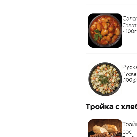
Cала
Cалат
- 100г
Руска
Руска
(100g)
Тройка с хле
Трой
сос