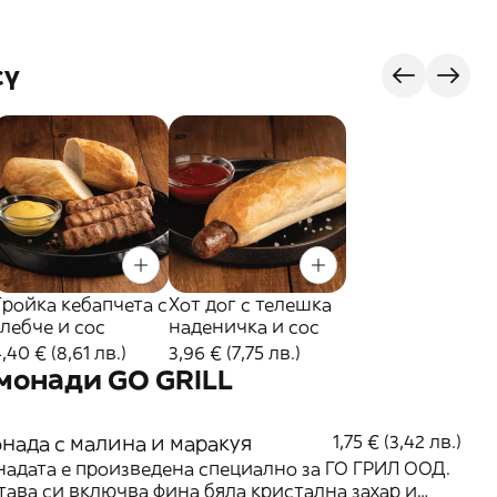
сү
Тройка кебапчета с
Хот дог с телешка
хлебче и сос
наденичка и сос
,40 € (8,61 лв.)
3,96 € (7,75 лв.)
онади GO GRILL
нада с малина и маракуя
1,75 € (3,42 лв.)
адата е произведена специално за ГО ГРИЛ ООД.
тава си включва фина бяла кристална захар и