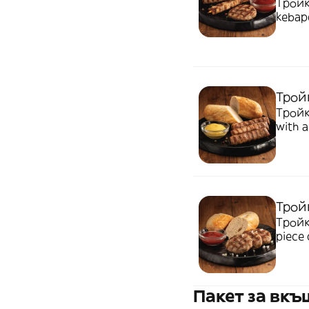
Тройк
kebapc
bread
Тройк
Тройк
with a
Трой
Тройк
piece 
Пакет за вк