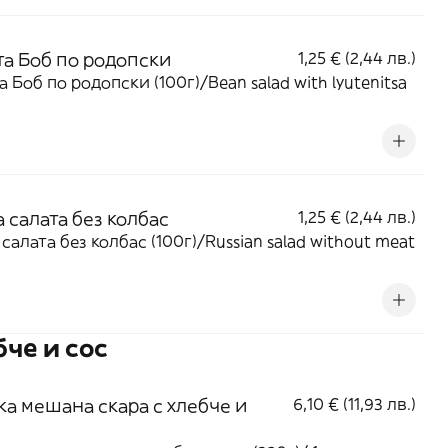
та Боб по родопски
1,25 € (2,44 лв.)
а Боб по родопски (100г)/Bean salad with lyutenitsa
 салата без колбас
1,25 € (2,44 лв.)
 салата без колбас (100г)/Russian salad without meat
бче и сос
ка мешана скара с хлебче и
6,10 € (11,93 лв.)