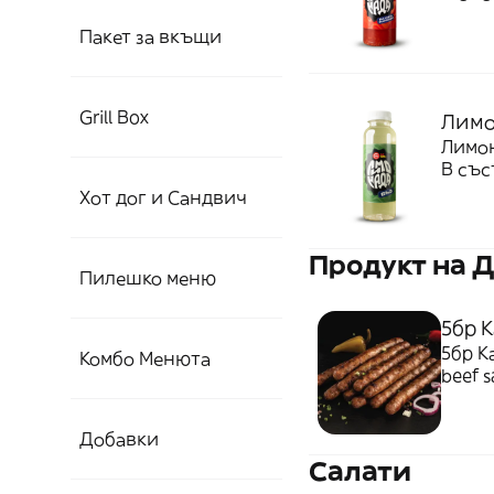
пресн
Пакет за вкъщи
- без
Grill Box
Лимо
Лимон
В със
пресн
Хот дог и Сандвич
- без
Продукт на 
Пилешко меню
5бр 
5бр К
Комбо Менюта
beef s
Добавки
Салати