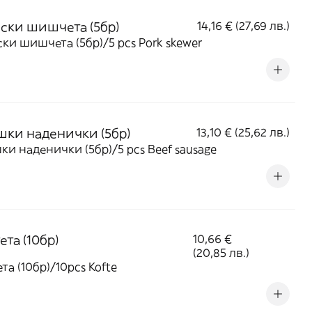
ски шишчета (5бр)
14,16 € (27,69 лв.)
ки шишчета (5бр)/5 pcs Pork skewer
шки наденички (5бр)
13,10 € (25,62 лв.)
ки наденички (5бр)/5 pcs Beef sausage
та (10бр)
10,66 €
(20,85 лв.)
та (10бр)/10pcs Kofte