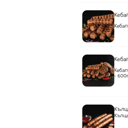
Кебап
Кебап
Кебап
Кебап
- 600
Кълц
Кълца