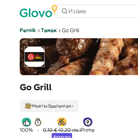
Pernik
Тамак
Go Grill
Go Grill
Мыкты бааланган ›
100%
-
0,10 € (0,20 лв.)
Prime
Акысыз