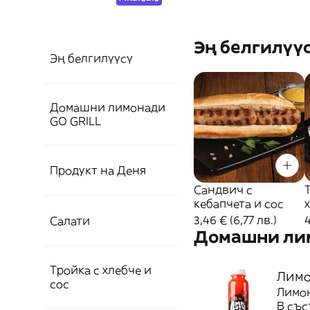
Эң белгилүү
Эң белгилүүсү
Домашни лимонади
GO GRILL
Продукт на Деня
Сандвич с
кебапчета и сос
3,46 € (6,77 лв.)
4
Салати
Домашни лим
Тройка с хлебче и
Лимо
сос
Лимон
В със