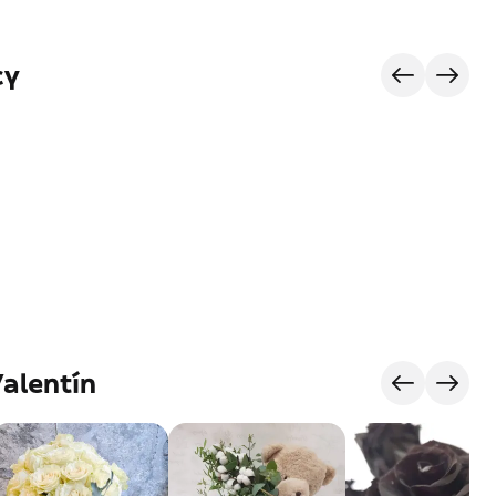
сү
Valentín