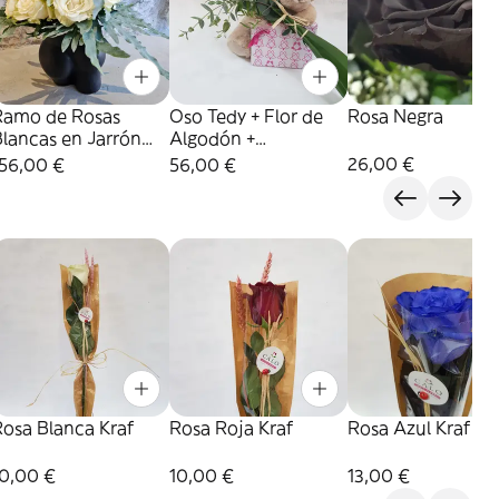
Ramo de Rosas
Oso Tedy + Flor de
Rosa Negra
lancas en Jarrón
Algodón +
scultórico
Bombones
26,00 €
156,00 €
56,00 €
osa Blanca Kraf
Rosa Roja Kraf
Rosa Azul Kraf
10,00 €
10,00 €
13,00 €