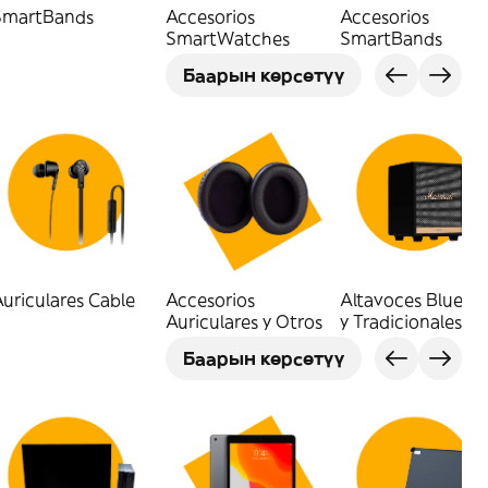
SmartBands
Accesorios
Accesorios
SmartWatches
SmartBands
Баарын көрсөтүү
uriculares Cable
Accesorios
Altavoces Blueto
Auriculares y Otros
y Tradicionales
Баарын көрсөтүү