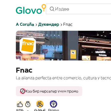
A Coruña
Дүкөндөр
Fnac
Fnac
La alianza perfecta entre comercio, cultura y tecn
Кээ бир нерселер үчүн промо
91%
-
0,19 €
Prime