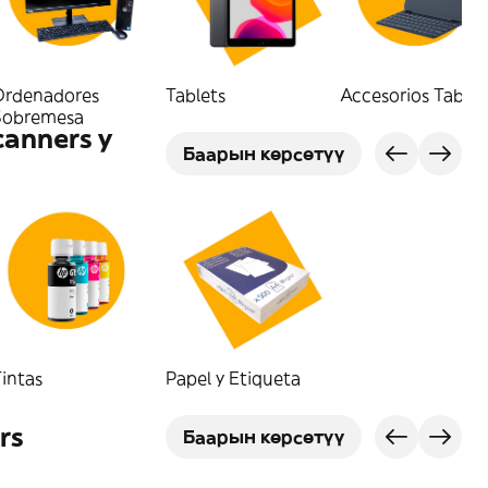
Ordenadores
Tablets
Accesorios Tablet
Sobremesa
canners y
Баарын көрсөтүү
intas
Papel y Etiqueta
rs
Баарын көрсөтүү