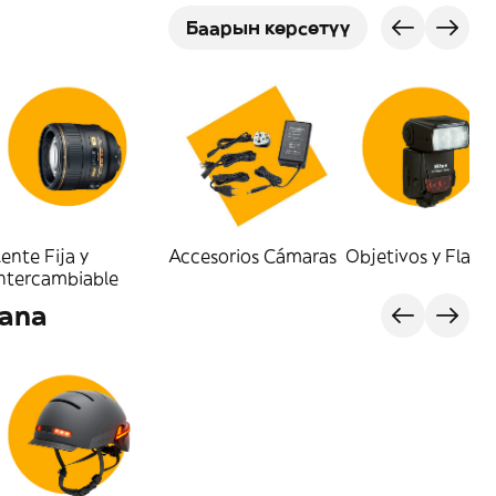
Баарын көрсөтүү
ente Fija y
Accesorios Cámaras
Objetivos y Flash
Intercambiable
bana