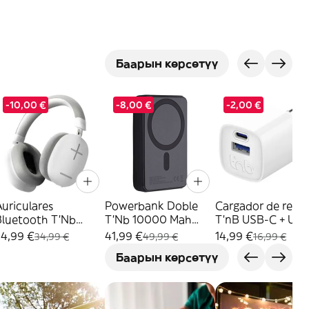
Баарын көрсөтүү
-10,00 €
-8,00 €
-2,00 €
uriculares
Powerbank Doble
Cargador de red
Bluetooth T'Nb
T'Nb 10000 Mah
T'nB USB-C + US
Bounce Max Blanco
Negro
GaN Power Delive
24,99 €
41,99 €
14,99 €
34,99 €
49,99 €
16,99 €
 Gris
(3303170117514)
30W Blanco
Баарын көрсөтүү
(3303170119204)