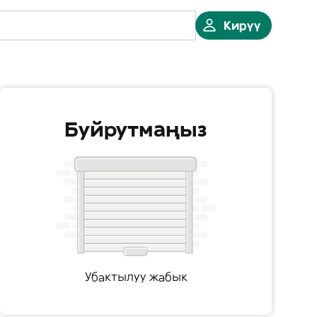
Кирүү
Буйрутмаңыз
Убактылуу жабык