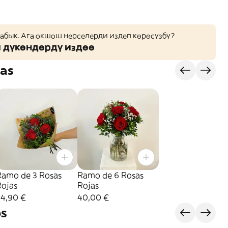
жабык. Ага окшош нерселерди издеп көрөсүзбү?
дүкөндөрдү издөө
as
Ramo de 3 Rosas
Ramo de 6 Rosas
Rojas
Rojas
24,90 €
40,00 €
s