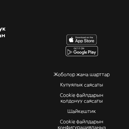
ук
ан
Жоболор жана шарттар
Купуялык саясаты
Cookie файлдарын
колдонуу саясаты
Шайкештик
Cookie файлдарын
конфигурациялаңыз