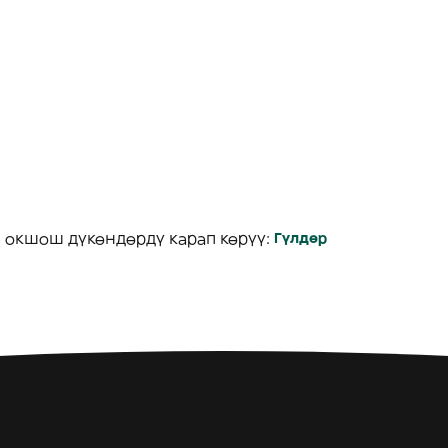
 окшош дүкөндөрдү карап көрүү:
Гүлдөр