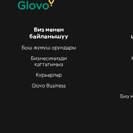
Биз менен
байланышуу
Бош жумуш орундары
Бизнесиңизди
каттатыңыз
Курьерлер
Glovo Business
Биз 