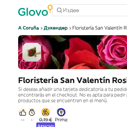
A Coruña
Дүкөндөр
Floristería San Valentín 
Floristería San Valentín Ros
Si deseas añadir una tarjeta dedicatoria a tu pedid
encontrarás en el checkout. No es apta para pedir
productos que se encuentren en el menú.
--
-
0,19 €
Prime
Акысыз