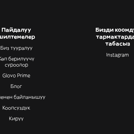
Пайдалуу
Бизди коомд
шилтемелер
тармактард
табасыз
Биз тууралуу
Instagram
Көп берилүүчү
суроолор
Glovo Prime
Блог
менен байланышуу
Коопсуздук
Кирүү