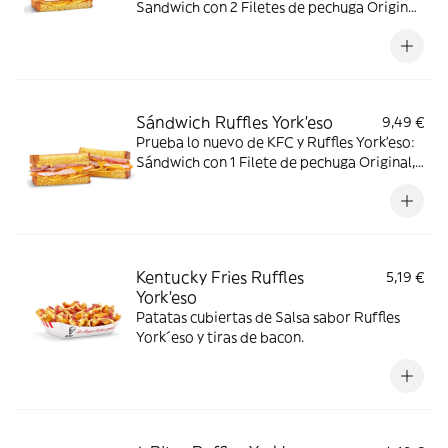
Sandwich con 2 Filetes de pechuga Original,
Pan de molde Brioche, Salsa sabor York
´eso, Patatas Ruffles York´eso, jamón york y
queso.
Sándwich Ruffles York'eso
9,49 €
Prueba lo nuevo de KFC y Ruffles York'eso:
Sándwich con 1 Filete de pechuga Original,
pan de molde Brioche, Salsa sabor York
´eso, Patatas Ruffles York´eso, jamón York y
queso.
Kentucky Fries Ruffles
5,19 €
York'eso
Patatas cubiertas de Salsa sabor Ruffles
York´eso y tiras de bacon.