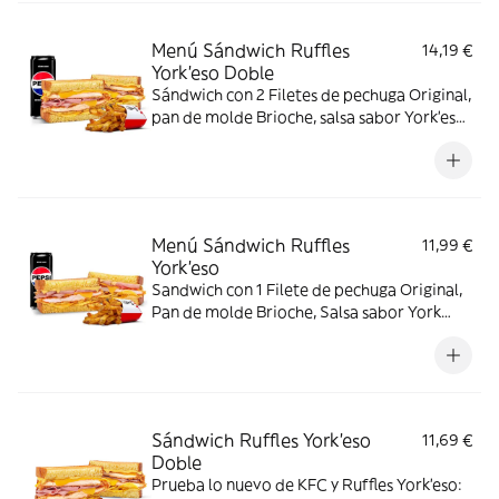
Menú Sándwich Ruffles
14,19 €
York'eso Doble
Sándwich con 2 Filetes de pechuga Original,
pan de molde Brioche, salsa sabor York'eso,
Patatas Ruffles York´eso, jamón York y
queso. Con complemento y bebida.
Menú Sándwich Ruffles
11,99 €
York'eso
Sandwich con 1 Filete de pechuga Original,
Pan de molde Brioche, Salsa sabor York
´eso, Patatas Ruffles York´eso, jamón York y
queso. Con Complemento y Bebida.
Sándwich Ruffles York'eso
11,69 €
Doble
Prueba lo nuevo de KFC y Ruffles York'eso: