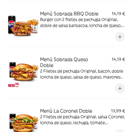
Menú Sobrada BBQ Doble
14,19 €
Burger con 2 filetes de pechuga Original,
doble de salsa barbacoa, loncha de queso,
bacon y pan brioche + Complemento +
Bebida
Menú Sobrada Queso
14,19 €
Doble
2 Filetes de pechuga Original, bacon, doble
loncha de queso, salsa de queso, mayonesa
y pan brioche + Complemento + Bebida
Menú La Coronel Doble
13,99 €
2 Filetes de pechuga Original, salsa Coronel,
loncha de queso, lechuga, tomate,
mayonesa y pan brioche + Complemento +