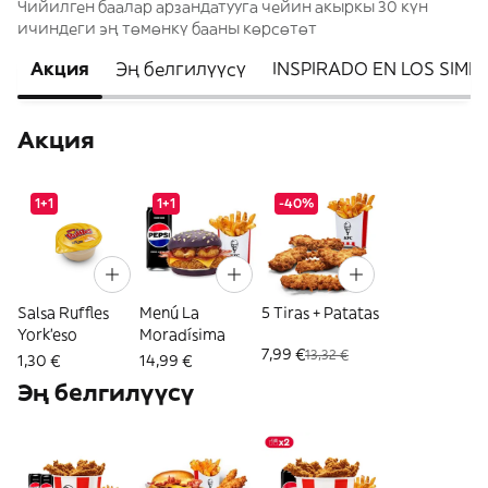
Чийилген баалар арзандатууга чейин акыркы 30 күн
ичиндеги эң төмөнкү бааны көрсөтөт
Акция
Эң белгилүүсү
INSPIRADO EN LOS SIMP
Акция
1+1
1+1
-40%
Salsa Ruffles
Menú La
5 Tiras + Patatas
York'eso
Moradísima
7,99 €
13,32 €
1,30 €
14,99 €
Эң белгилүүсү