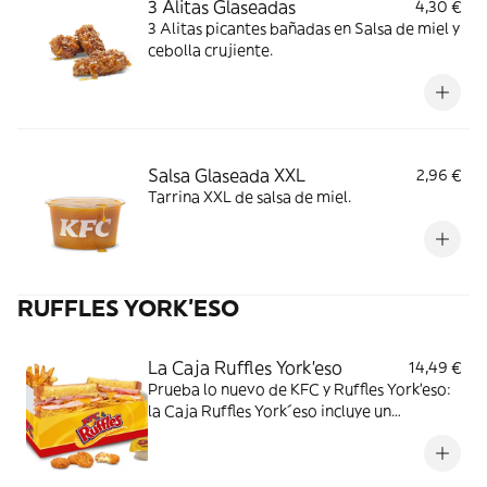
3 Alitas Glaseadas
4,30 €
3 Alitas picantes bañadas en Salsa de miel y
cebolla crujiente.
Salsa Glaseada XXL
2,96 €
Tarrina XXL de salsa de miel.
RUFFLES YORK'ESO
La Caja Ruffles York'eso
14,49 €
Prueba lo nuevo de KFC y Ruffles York'eso:
la Caja Ruffles York´eso incluye un
Sandwich Ruffles York´eso simple, 4 Bites
de Ruffles York´eso, una tarrina de salsa
sabor Ruffles York´eso y Complemento.