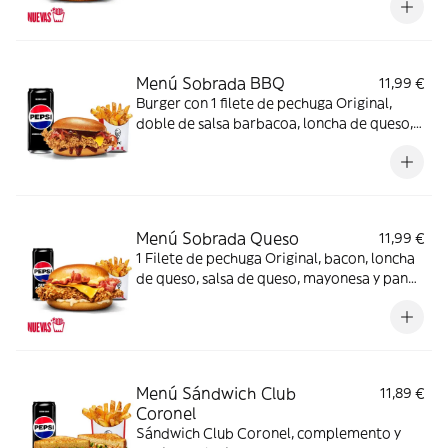
Bebida
Menú Sobrada BBQ
11,99 €
Burger con 1 filete de pechuga Original,
doble de salsa barbacoa, loncha de queso,
bacon y pan brioche + Complemento +
Bebida
Menú Sobrada Queso
11,99 €
1 Filete de pechuga Original, bacon, loncha
de queso, salsa de queso, mayonesa y pan
brioche + Complemento + Bebida
Menú Sándwich Club
11,89 €
Coronel
Sándwich Club Coronel, complemento y