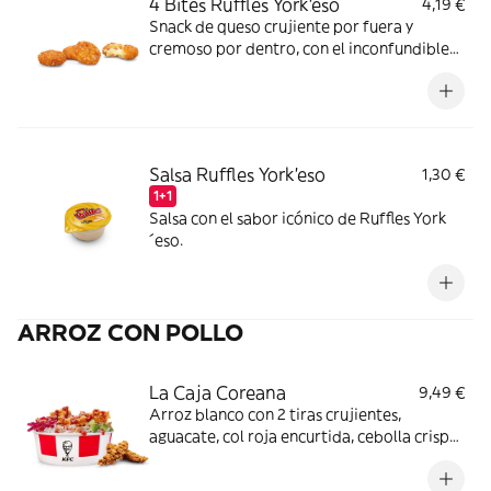
4 Bites Ruffles York'eso
4,19 €
Snack de queso crujiente por fuera y
cremoso por dentro, con el inconfundible
sabor de Ruffles York´eso.
Salsa Ruffles York'eso
1,30 €
1+1
Salsa con el sabor icónico de Ruffles York
´eso.
ARROZ CON POLLO
La Caja Coreana
9,49 €
Arroz blanco con 2 tiras crujientes,
aguacate, col roja encurtida, cebolla crispy
y salsa BBQ coreana + Complemento a
elegir