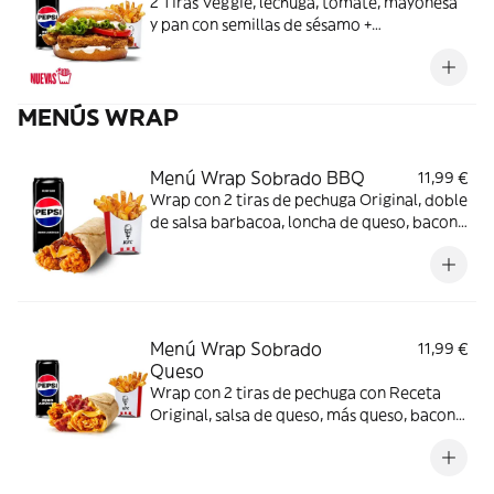
2 Tiras Veggie, lechuga, tomate, mayonesa
y pan con semillas de sésamo +
Complemento + Bebida
MENÚS WRAP
Menú Wrap Sobrado BBQ
11,99 €
Wrap con 2 tiras de pechuga Original, doble
de salsa barbacoa, loncha de queso, bacon
y tortilla de trigo + Complemento + Bebida
Menú Wrap Sobrado
11,99 €
Queso
Wrap con 2 tiras de pechuga con Receta
Original, salsa de queso, más queso, bacon y
tortilla de trigo + Complemento + Bebida