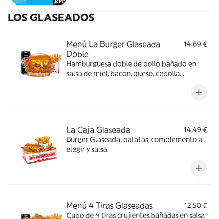
LOS GLASEADOS
Menú La Burger Glaseada
14,69 €
Doble
Hamburguesa doble de pollo bañado en
salsa de miel, bacon, queso, cebolla
crujiente y salsa de mostaza y miel en pan
brioche. Incluye patatas y bebida
La Caja Glaseada
14,49 €
Burger Glaseada, patatas, complemento a
elegir y salsa.
Menú 4 Tiras Glaseadas
12,50 €
Cubo de 4 tiras crujientes bañadas en salsa