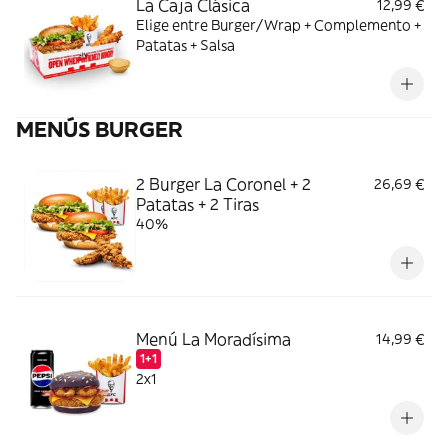
La Caja Clásica
12,99 €
Elige entre Burger/Wrap + Complemento +
Patatas + Salsa
MENÚS BURGER
2 Burger La Coronel + 2
26,69 €
Patatas + 2 Tiras
40%
Menú La Moradísima
14,99 €
1+1
2x1