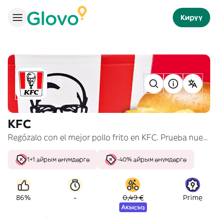
Кирүү
KFC
Regózalo con el mejor pollo frito en KFC. Prueba nuestros cubos de #PolloPollo, burgers y menús para compartir.
1+1 айрым өнүмдөргө
-40% айрым өнүмдөргө
-
86%
0,49 €
Prime
Акысыз