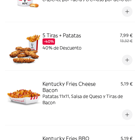
con el inconfundible sabor de Ruffles York
´eso.
5 Tiras + Patatas
7,99 €
13,32 €
-40%
40% de Descuento
Kentucky Fries Cheese
5,19 €
Bacon
Patatas 11x11, Salsa de Queso y Tiras de
Bacon
Kentucky Fries BBQ
5,19 €