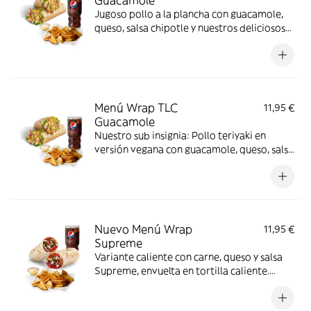
Guacamole
Jugoso pollo a la plancha con guacamole,
queso, salsa chipotle y nuestros deliciosos
vegetales frescos
Menú Wrap TLC
11,95 €
Guacamole
Nuestro sub insignia: Pollo teriyaki en
versión vegana con guacamole, queso, salsa
chipotle y nuestros deliciosos vegetales
frescos
Nuevo Menú Wrap
11,95 €
Supreme
Variante caliente con carne, queso y salsa
Supreme, envuelta en tortilla caliente.
Sabor intenso y compacto.