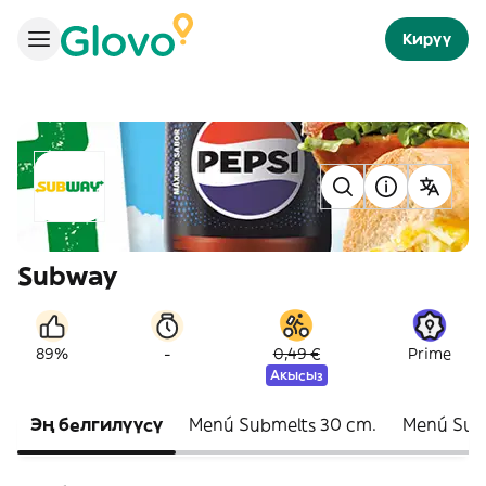
Кирүү
Subway
-
89%
0,49 €
Prime
Акысыз
Эң белгилүүсү
Menú Submelts 30 cm.
Menú Subm