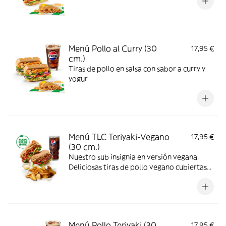
Menú Pollo al Curry (30
17,95 €
cm.)
Tiras de pollo en salsa con sabor a curry y
yogur
Menú TLC Teriyaki-Vegano
17,95 €
(30 cm.)
Nuestro sub insignia en versión vegana.
Deliciosas tiras de pollo vegano cubiertas
de nuestra icónica salsa teriyaki
combinadas con los vegetales que más te
gusten.
Menú Pollo Teriyaki (30
17,95 €