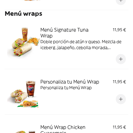
crearlo con Mozarella/Cheddar + salsa BBQ
+ Lechuga + Tomate + Pickles.
Menú wraps
Menú Signature Tuna
11,95 €
Wrap
Doble porción de atún y queso. Mezcla de
iceberg, jalapeño, cebolla morada,
pimientos y aceitunas
Personaliza tu Menú Wrap
11,95 €
Personaliza tu Menú Wrap
Menú Wrap Chicken
11,95 €