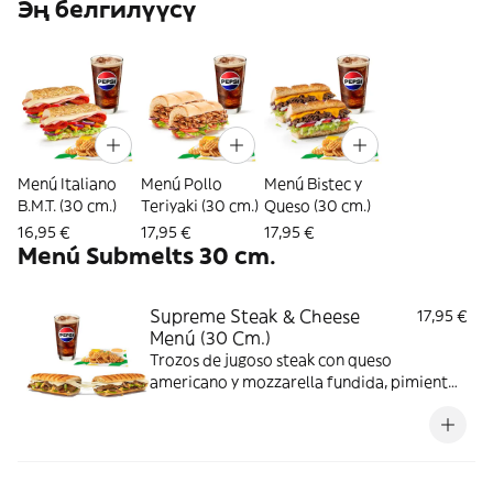
Эң белгилүүсү
Menú Italiano
Menú Pollo
Menú Bistec y
B.M.T. (30 cm.)
Teriyaki (30 cm.)
Queso (30 cm.)
16,95 €
17,95 €
17,95 €
Menú Submelts 30 cm.
Supreme Steak & Cheese
17,95 €
Menú (30 Cm.)
Trozos de jugoso steak con queso
americano y mozzarella fundida, pimientos
y cebolla, todo gratinado con salsa
chipotle. Un toque picante y sustancioso.