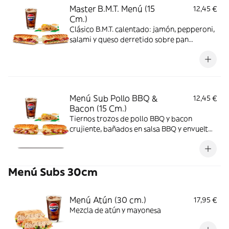
Master B.M.T. Menú (15
12,45 €
Cm.)
Clásico B.M.T. calentado: jamón, pepperoni,
salami y queso derretido sobre pan
Italiano. Incluye salsa honey mustard y
verduras al gusto.
Menú Sub Pollo BBQ &
12,45 €
Bacon (15 Cm.)
Tiernos trozos de pollo BBQ y bacon
crujiente, bañados en salsa BBQ y envueltos
en queso fundido. Ahumado, dulce y
sabroso.
Menú Subs 30cm
Menú Atún (30 cm.)
17,95 €
Mezcla de atún y mayonesa