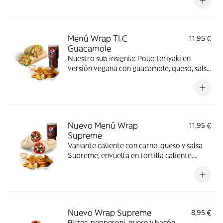
Menú Wrap TLC
11,95 €
Guacamole
Nuestro sub insignia: Pollo teriyaki en
versión vegana con guacamole, queso, salsa
chipotle y nuestros deliciosos vegetales
frescos
Nuevo Menú Wrap
11,95 €
Supreme
Variante caliente con carne, queso y salsa
Supreme, envuelta en tortilla caliente.
Sabor intenso y compacto.
Nuevo Wrap Supreme
8,95 €
Bistec, pepperoni, queso y bacón