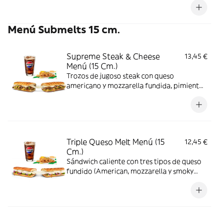
verduras al gusto.
Menú Submelts 15 cm.
Supreme Steak & Cheese
13,45 €
Menú (15 Cm.)
Trozos de jugoso steak con queso
americano y mozzarella fundida, pimientos
y cebolla, todo gratinado con salsa
chipotle. Un toque picante y sustancioso.
Triple Queso Melt Menú (15
12,45 €
Cm.)
Sándwich caliente con tres tipos de queso
fundido (American, mozzarella y smoky
cheese), combinado con verduras frescas
en pan recién pasado por la plancha.
Crujiente, fundente y adictivo.