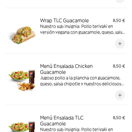
Wrap TLC Guacamole
8,50 €
Nuestro sub insignia: Pollo teriyaki en
versión vegana con guacamole, queso, salsa
chipotle y nuestros deliciosos vegetales
frescos
Menú Ensalada Chicken
8,50 €
Guacamole
Jugoso pollo a la plancha con guacamole,
queso, salsa chipotle y nuestros deliciosos
vegetales frescos
Menú Ensalada TLC
8,50 €
Guacamole
Nuestro sub insignia: Pollo teriyaki en