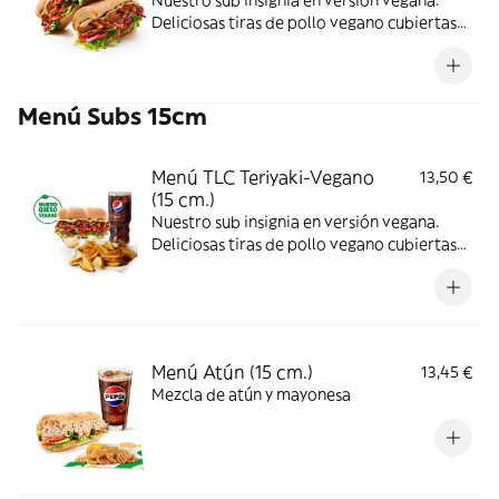
Nuestro sub insignia en versión vegana.
Deliciosas tiras de pollo vegano cubiertas
de nuestra icónica salsa teriyaki
combinadas con los vegetales que más te
gusten.
Menú Subs 15cm
Menú TLC Teriyaki-Vegano
13,50 €
(15 cm.)
Nuestro sub insignia en versión vegana.
Deliciosas tiras de pollo vegano cubiertas
de nuestra icónica salsa teriyaki
combinadas con los vegetales que más te
gusten.
Menú Atún (15 cm.)
13,45 €
Mezcla de atún y mayonesa