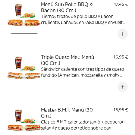
Menú Sub Pollo BBQ &
17,45 €
Bacon (30 Cm.)
Tiernos trozos de pollo BBQ y bacon
crujiente, bañados en salsa BBQ y envueltos
en queso fundido. Ahumado, dulce y
sabroso.
Triple Queso Melt Menú
16,95 €
(30 Cm.)
Sándwich caliente con tres tipos de queso
fundido (American, mozzarella y smoky
cheese), combinado con verduras frescas
en pan recién pasado por la plancha.
Crujiente, fundente y adictivo.
Master B.M.T. Menú (30
16,95 €
Cm.)
Clásico B.M.T. calentado: jamón, pepperoni,
salami y queso derretido sobre pan
Italiano. Incluye salsa honey mustard y