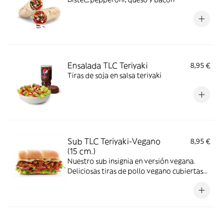
Ensalada TLC Teriyaki
8,95 €
Tiras de soja en salsa teriyaki
Sub TLC Teriyaki-Vegano
8,95 €
(15 cm.)
Nuestro sub insignia en versión vegana.
Deliciosas tiras de pollo vegano cubiertas
de nuestra icónica salsa teriyaki
combinadas con los vegetales que más te
gusten.