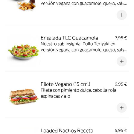
versión vegana con guacamole, queso, salsa
chipotle y nuestros deliciosos vegetales
frescos
Ensalada TLC Guacamole
7,95 €
Nuestro sub insignia: Pollo Teriyaki en
versión vegana con guacamole, queso, salsa
chipotle y nuestros deliciosos vegetales
frescos
Filete Vegano (15 cm.)
6,95 €
Filete con pimiento dulce, cebolla roja,
espinacas y ajo
Loaded Nachos Receta
5,95 €