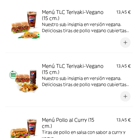
Menú TLC Teriyaki-Vegano
13,45 €
(15 cm.)
Nuestro sub insignia en versión vegana.
Deliciosas tiras de pollo vegano cubiertas
de nuestra icónica salsa teriyaki
combinadas con los vegetales que más te
gusten.
Menú TLC Teriyaki-Vegano
13,45 €
(15 cm.)
Nuestro sub insignia en versión vegana.
Deliciosas tiras de pollo vegano cubiertas
de nuestra icónica salsa teriyaki
combinadas con los vegetales que más te
gusten.
Menú Pollo al Curry (15
13,45 €
cm.)
Tiras de pollo en salsa con sabor a curry y