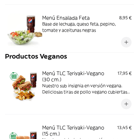
Menú Ensalada Feta
8,95 €
Base de lechuga, queso feta, pepino,
tomate y aceitunas negras
Productos Veganos
Menú TLC Teriyaki-Vegano
17,95 €
(30 cm.)
Nuestro sub insignia en versión vegana.
Deliciosas tiras de pollo vegano cubiertas
de nuestra icónica salsa teriyaki
combinadas con los vegetales que más te
gusten.
Menú TLC Teriyaki-Vegano
13,45 €
(15 cm.)