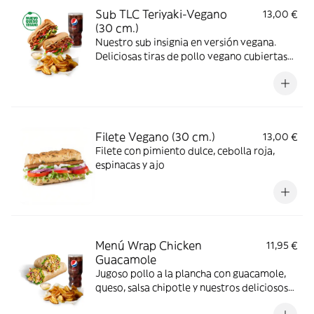
Sub TLC Teriyaki-Vegano
13,00 €
(30 cm.)
Nuestro sub insignia en versión vegana.
Deliciosas tiras de pollo vegano cubiertas
de nuestra icónica salsa teriyaki
combinadas con los vegetales que más te
gusten.
Filete Vegano (30 cm.)
13,00 €
Filete con pimiento dulce, cebolla roja,
espinacas y ajo
Menú Wrap Chicken
11,95 €
Guacamole
Jugoso pollo a la plancha con guacamole,
queso, salsa chipotle y nuestros deliciosos
vegetales frescos