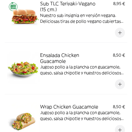
Sub TLC Teriyaki-Vegano
8,95 €
(15 cm.)
Nuestro sub insignia en versión vegana.
Deliciosas tiras de pollo vegano cubiertas
de nuestra icónica salsa teriyaki
combinadas con los vegetales que más te
gusten.
Ensalada Chicken
8,50 €
Guacamole
Jugoso pollo a la plancha con guacamole,
queso, salsa chipotle y nuestros deliciosos
vegetales frescos
Wrap Chicken Guacamole
8,50 €
Jugoso pollo a la plancha con guacamole,
queso, salsa chipotle y nuestros deliciosos
vegetales frescos