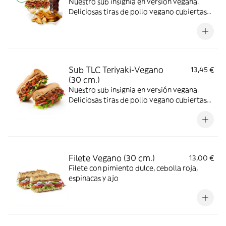
Nuestro sub insignia en versión vegana.
Deliciosas tiras de pollo vegano cubiertas
de nuestra icónica salsa teriyaki
combinadas con los vegetales que más te
gusten.
Sub TLC Teriyaki-Vegano
13,45 €
(30 cm.)
Nuestro sub insignia en versión vegana.
Deliciosas tiras de pollo vegano cubiertas
de nuestra icónica salsa teriyaki
combinadas con los vegetales que más te
gusten.
Filete Vegano (30 cm.)
13,00 €
Filete con pimiento dulce, cebolla roja,
espinacas y ajo