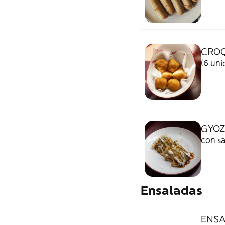
CROQ
(6 uni
GYOZ
con sa
Ensaladas
ENSA