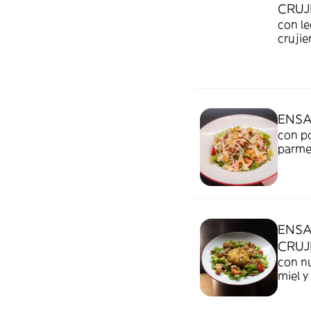
CRUJ
con le
crujie
ENSA
con po
parmes
ENSA
CRUJ
con nu
miel 