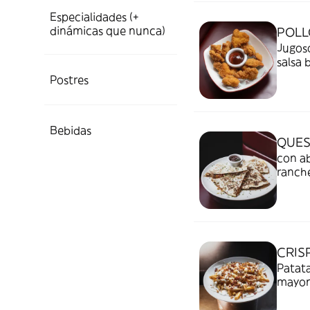
Especialidades (+
dinámicas que nunca)
POLL
Jugoso
salsa 
Postres
Bebidas
QUES
con ab
ranch
CRIS
Patata
mayone