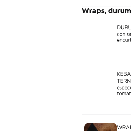
Wraps, durum
DURU
con sa
encurt
picant
KEBA
TER
especi
tomate
liger
crujie
WRAP