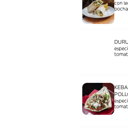
con le
pocha
pétalo
DURU
especi
tomate
picant
KEBA
POLL
especi
tomate
picant