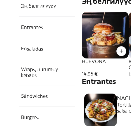
Эң белгилүү
Эң белгилүүсү
Entrantes
Ensaladas
HUEVONA
Wraps, durums y
14,95 €
1
kebabs
Entrantes
Sándwiches
NACH
Tortil
salsa 
agria,
Burgers.