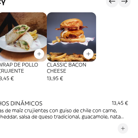
сү
WRAP DE POLLO
CLASSIC BACON
CRUJIENTE
CHEESE
3,45 €
13,95 €
OS DINÁMICOS
13,45 €
las de maíz crujientes con guiso de chile con carne,
cheddar, salsa de queso tradicional, guacamole, nata
 pico de gallo, jalapeño y frijoles