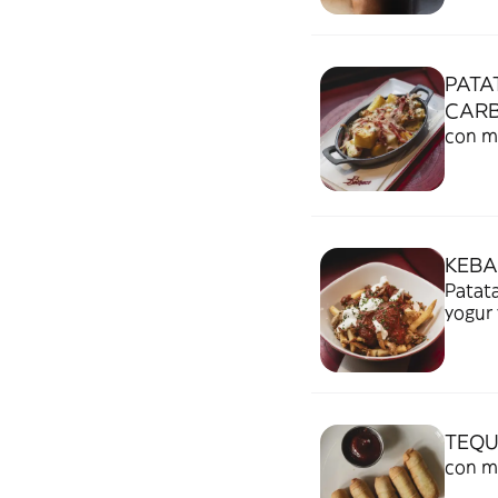
PATA
CAR
con mo
KEBA
Patata
yogur 
TEQU
con m