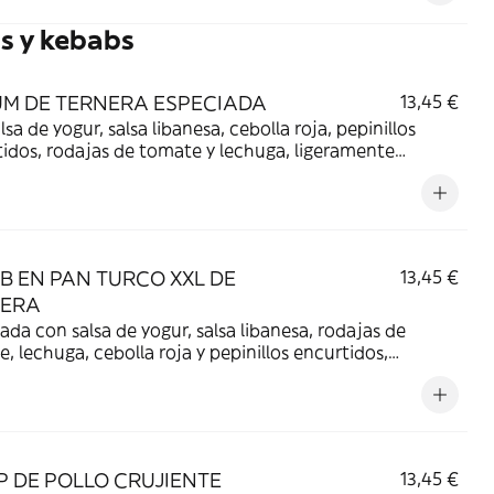
s y kebabs
M DE TERNERA ESPECIADA
13,45 €
lsa de yogur, salsa libanesa, cebolla roja, pepinillos
idos, rodajas de tomate y lechuga, ligeramente
e. Acompañado de pétalos de patatas crujientes.
B EN PAN TURCO XXL DE
13,45 €
NERA
ada con salsa de yogur, salsa libanesa, rodajas de
, lechuga, cebolla roja y pepinillos encurtidos,
amente picante. Acompañado de pétalos de patatas
ntes.
 DE POLLO CRUJIENTE
13,45 €