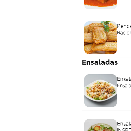
Penca
Racio
Ensaladas
Ensal
Ensala
Ensal
INGRE