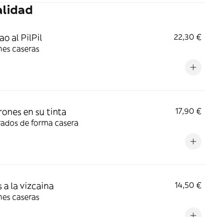
alidad
o al PilPil
22,30 €
nes caseras
rones en su tinta
17,90 €
rados de forma casera
 a la vizcaina
14,50 €
nes caseras