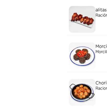
alitas
Ració
Morci
Morcil
Chori
Racio