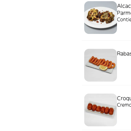
Alcac
Parm
Conti
Raba
Croqu
Cremo