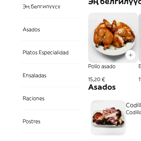
Эң белгилүү
Эң белгилүүсү
Asados
Platos Especialidad
Pollo asado
Ensaladas
15,20 €
1
Asados
Raciones
Codil
Codill
Postres