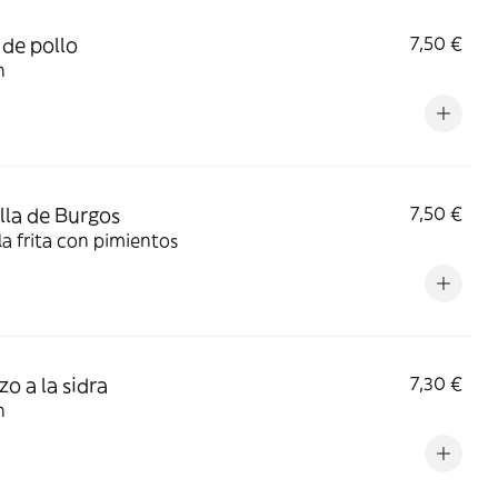
 de pollo
7,50 €
n
lla de Burgos
7,50 €
la frita con pimientos
zo a la sidra
7,30 €
n