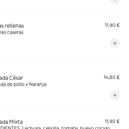
s rellenas
11,90 €
nes caseras
ada César
14,80 €
da de pollo y Naranja
ada Mixta
11,90 €
DIENTES: Lechuga, cebolla, tomate, huevo cocido,