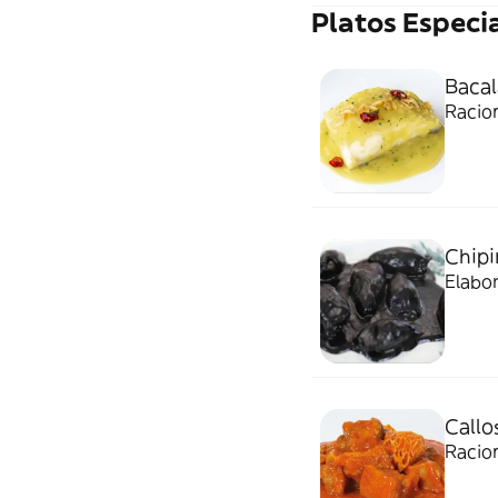
Platos Especi
Bacala
Racio
Chipi
Elabo
Callos
Racio