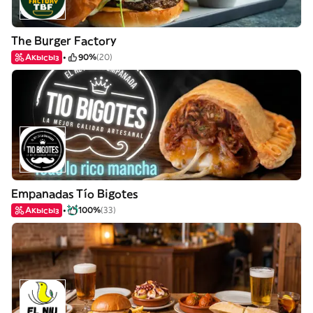
The Burger Factory
Акысыз
90%
(20)
Empanadas Tío Bigotes
Акысыз
100%
(33)