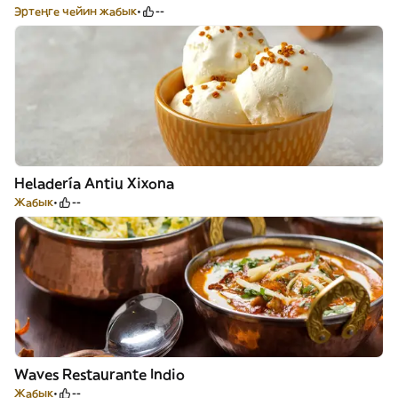
Эртеңге чейин жабык
--
Heladería Antiu Xixona
Жабык
--
Waves Restaurante Indio
Жабык
--