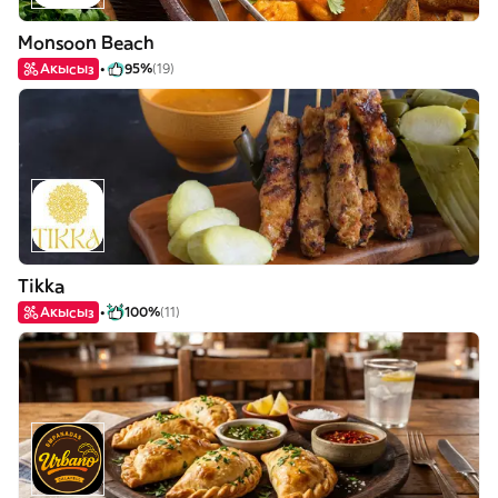
Monsoon Beach
Акысыз
95%
(19)
Tikka
Акысыз
100%
(11)