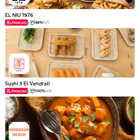
EL NIU 1976
Акысыз
98%
(67)
Sushi 3 El Vendrell
Акысыз
100%
(49)