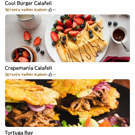
Cool Burger Calafell
Эртеңге чейин жабык
--
Crepemanía Calafell
Эртеңге чейин жабык
--
Tortuga Bay