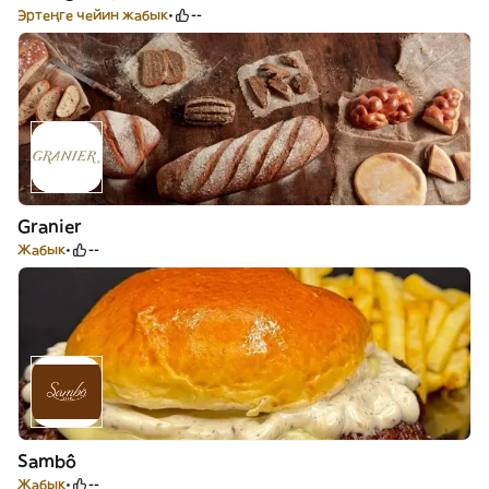
Эртеңге чейин жабык
--
Granier
Жабык
--
Sambô
Жабык
--