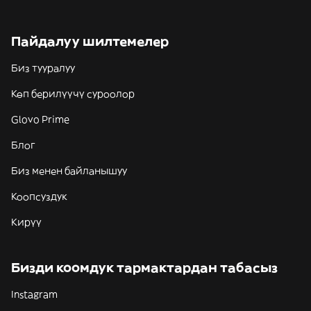
Пайдалуу шилтемелер
Биз тууралуу
Көп берилүүчү суроолор
Glovo Prime
Блог
Биз менен байланышуу
Коопсуздук
Кирүү
Бизди коомдук тармактардан табасыз
Instagram