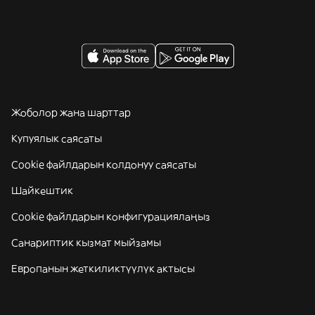
Жоболор жана шарттар
Купуялык саясаты
Cookie файлдарын колдонуу саясаты
Шайкештик
Cookie файлдарын конфигурациялаңыз
Санариптик кызмат мыйзамы
Европанын жеткиликтүүлүк актысы