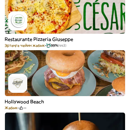
Restaurante Pizzeria Giuseppe
Эртеңге чейин жабык
99%
(443)
Hollywood Beach
Жабык
--