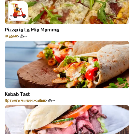
Pizzeria La Mia Mamma
Жабык
--
Kebab Tast
Эртеңге чейин жабык
--