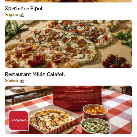
Xperience Pipol
Жабык
--
Restaurant Milán Calafell
Жабык
--