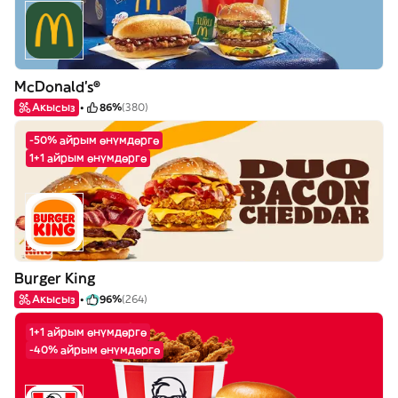
McDonald's®
Акысыз
86%
(380)
-50% айрым өнүмдөргө
1+1 айрым өнүмдөргө
Burger King
Акысыз
96%
(264)
1+1 айрым өнүмдөргө
-40% айрым өнүмдөргө