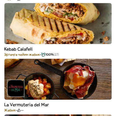
Kebab Calafell
Эртеңге чейин жабык
100%
(27)
La Vermuteria del Mar
Жабык
--