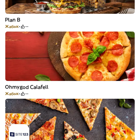
Plan B
Жабык
--
Ohmygod Calafell
Жабык
--