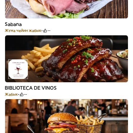
Sabana
Жума чейин жабык
--
BIBLIOTECA DE VINOS
Жабык
--