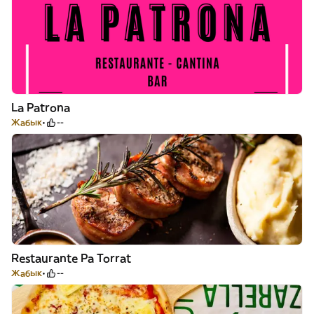
La Patrona
Жабык
--
Restaurante Pa Torrat
Жабык
--