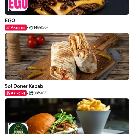
EGO
Акысыз
96%
(50)
Sol Doner Kebab
Акысыз
98%
(62)