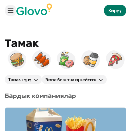
Кирүү
Тамак
Бургер
Америкалык
Шам-шум
Таңкы тамак
Пицца
Тамак түрү
Эмне боюнча иргейсиз:
Бардык компаниялар