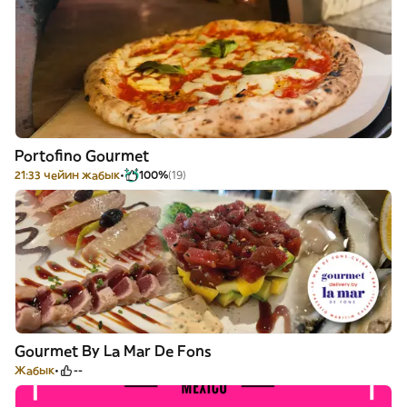
Portofino Gourmet
21:33 чейин жабык
100%
(19)
Gourmet By La Mar De Fons
Жабык
--