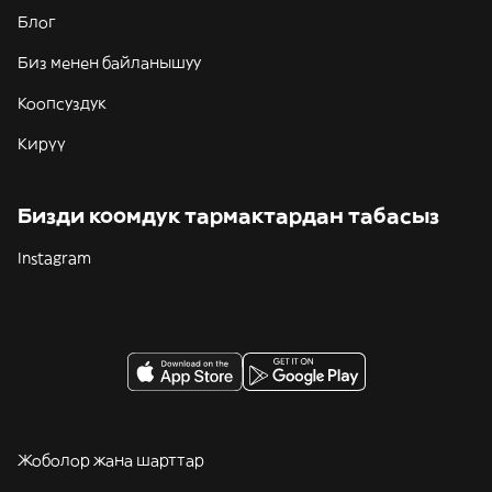
Блог
Биз менен байланышуу
Коопсуздук
Кирүү
Бизди коомдук тармактардан табасыз
Instagram
Жоболор жана шарттар