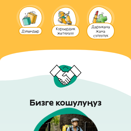
Дарыкана
Курьердик
Дүкөндөр
жана
жеткизүү
сулуулук
Бизге кошулуңуз