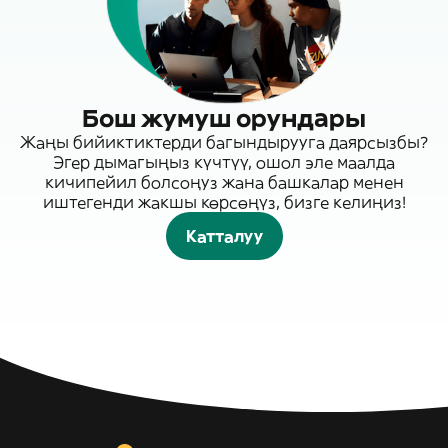
Бош жумуш орундары
Жаңы бийиктиктерди багындырууга даярсызбы?
Эгер дымагыңыз күчтүү, ошол эле маалда
кичипейил болсоңуз жана башкалар менен
иштегенди жакшы көрсөңүз, бизге келиңиз!
Катталуу