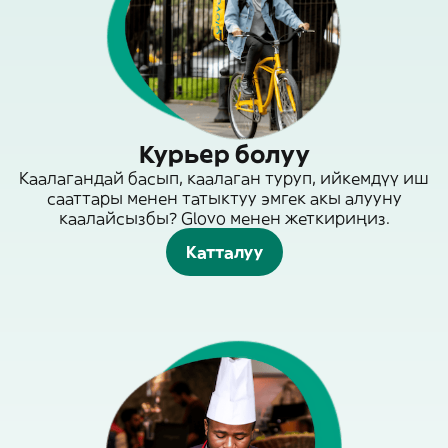
Курьер болуу
Каалагандай басып, каалаган туруп, ийкемдүү иш
сааттары менен татыктуу эмгек акы алууну
каалайсызбы? Glovo менен жеткириңиз.
Катталуу