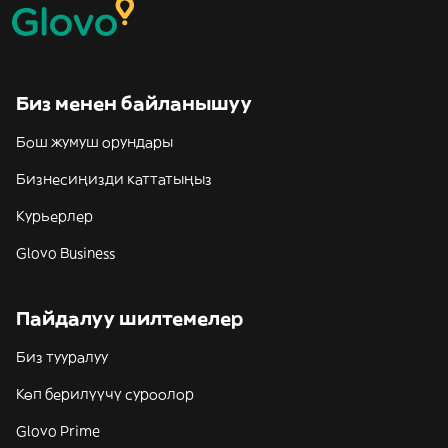
Биз менен байланышуу
Бош жумуш орундары
Бизнесиңизди каттатыңыз
Курьерлер
Glovo Business
Пайдалуу шилтемелер
Биз тууралуу
Көп берилүүчү суроолор
Glovo Prime