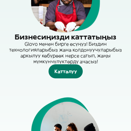
Бизнесиңизди каттатыңыз
Glovo менен бирге өсүңүз! Биздин
технологияларыбыз жана колдонуучуларыбыз
аркылуу көбүрөөк нерсе сатып, жаңы
мүмкүнчүлүктөрдү ачасыз!
Катталуу