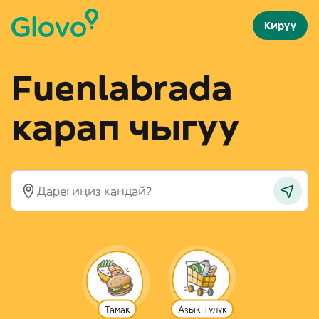
Кирүү
Fuenlabrada
карап чыгуу
Тамак
Азык-түлүк