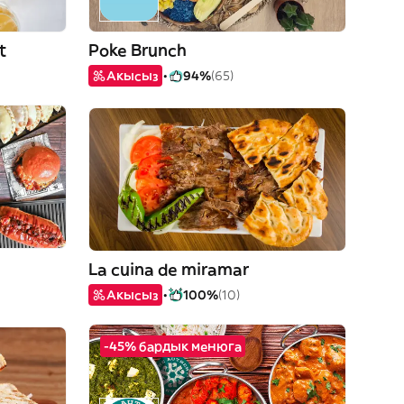
t
Poke Brunch
Акысыз
94%
(65)
La cuina de miramar
Акысыз
100%
(10)
-45% бардык менюга