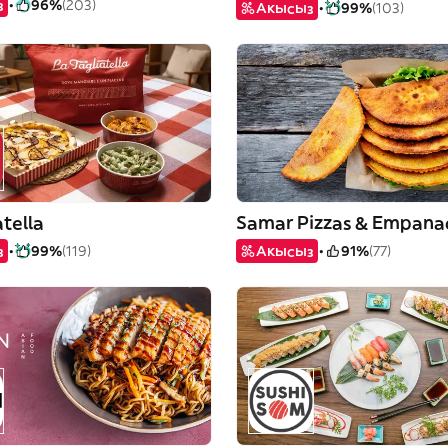
з
96%
(203)
Акысыз
99%
(103)
atella
з
99%
(119)
Акысыз
91%
(77)