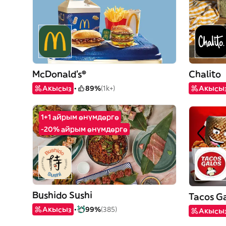
McDonald's®
Chalito
Акысыз
89%
(1k+)
Акысы
1+1 айрым өнүмдөргө
-20% айрым өнүмдөргө
Bushido Sushi
Tacos G
Акысыз
99%
(385)
Акысы