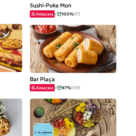
Sushi-Poke Mon
Акысыз
100%
(17)
Bar Plaça
Акысыз
97%
(139)