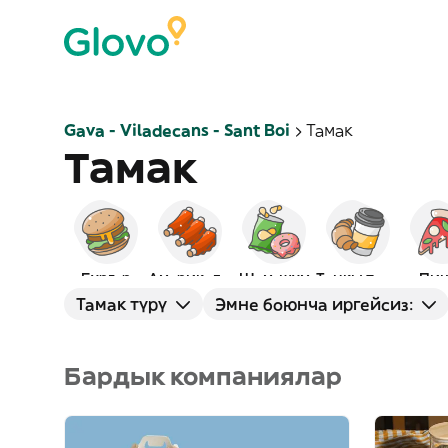
Gava - Viladecans - Sant Boi
Тамак
Тамак
Бургер
Америкалык
Шам-шум
Таңкы тамак
Пиц
Тамак түрү
Эмне боюнча иргейсиз:
Бардык компаниялар