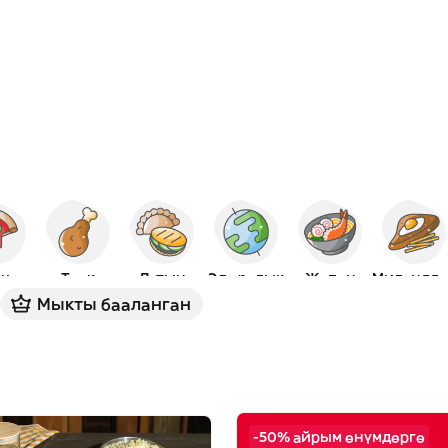
ца
Тоок
Латын
Эл аралык
Жапон
Миланддык
Мыкты бааланган
-50% айрым өнүмдөргө