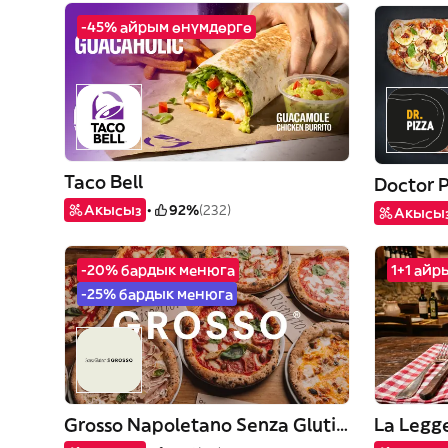
-45% айрым өнүмдөргө
Taco Bell
Doctor P
Акысыз
92%
(232)
Акысы
-20% бардык менюга
1+1 ай
-25% бардык менюга
Grosso Napoletano Senza Glutine
La Legg