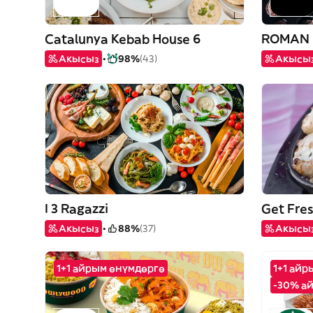
Catalunya Kebab House 6
ROMAN 
Акысыз
98%
(43)
Акысы
I 3 Ragazzi
Get Fre
Акысыз
88%
(37)
Акысы
1+1 айрым өнүмдөргө
1+1 ай
-30% а