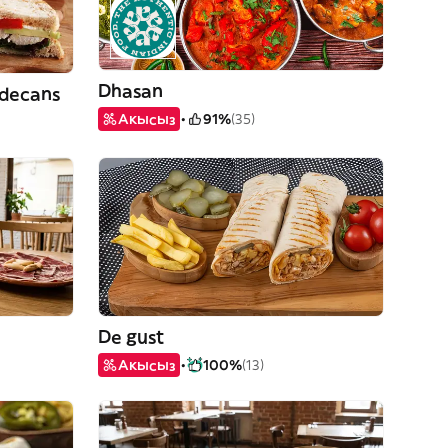
Dhasan
adecans
Акысыз
91%
(35)
De gust
Акысыз
100%
(13)