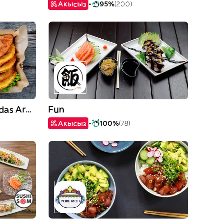
Акысыз
95%
(200)
Samar Pizzas & Empanadas Argentinas
Fun
Акысыз
100%
(78)