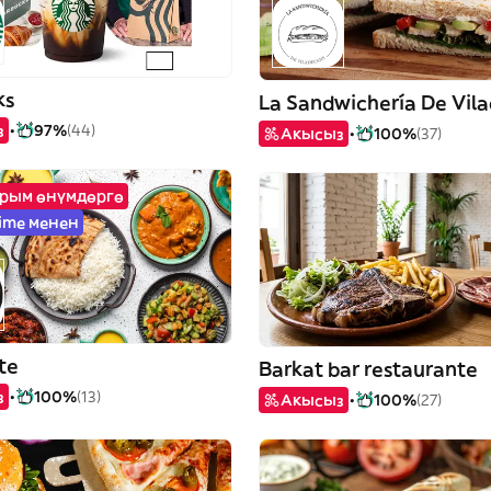
ks
La Sandwichería De Vil
з
97%
(44)
Акысыз
100%
(37)
йрым өнүмдөргө
ime менен
te
Barkat bar restaurante
з
100%
(13)
Акысыз
100%
(27)