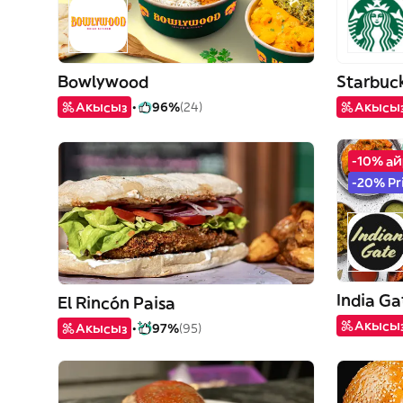
Bowlywood
Starbuc
Акысыз
96%
(24)
Акысы
-10% а
-20% Pr
India Ga
El Rincón Paisa
Акысы
Акысыз
97%
(95)