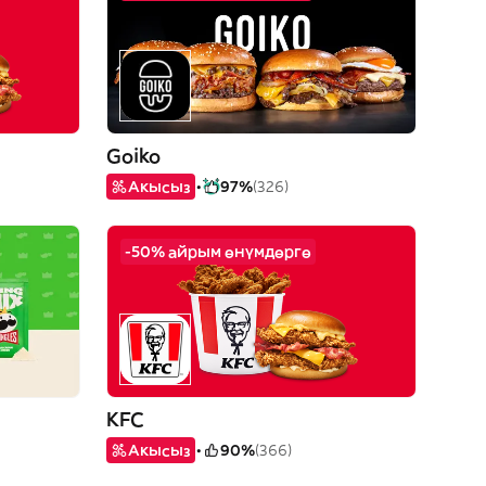
Goiko
Акысыз
97%
(326)
-50% айрым өнүмдөргө
KFC
Акысыз
90%
(366)