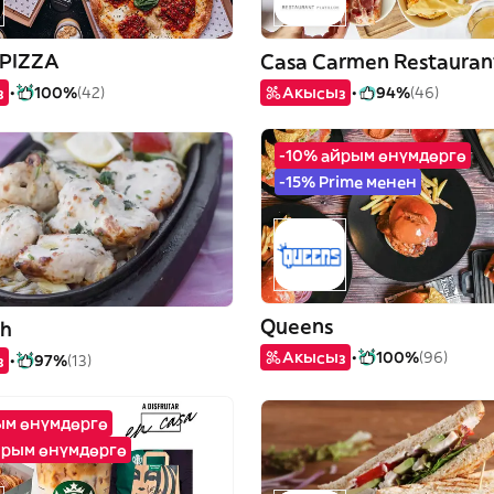
PIZZA
Casa Carmen Restauran
з
100%
(42)
Акысыз
94%
(46)
-10% айрым өнүмдөргө
-15% Prime менен
Queens
sh
Акысыз
100%
(96)
з
97%
(13)
рым өнүмдөргө
йрым өнүмдөргө