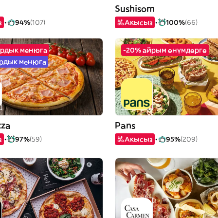
Sushisom
з
94%
(107)
Акысыз
100%
(66)
ардык менюга
-20% айрым өнүмдөргө
ардык менюга
zza
Pans
з
97%
(59)
Акысыз
95%
(209)