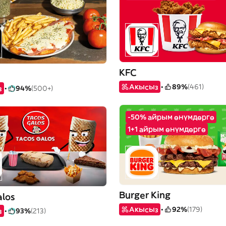
KFC
Акысыз
89%
(461)
з
94%
(500+)
-50% айрым өнүмдөргө
1+1 айрым өнүмдөргө
Burger King
alos
Акысыз
92%
(179)
з
93%
(213)