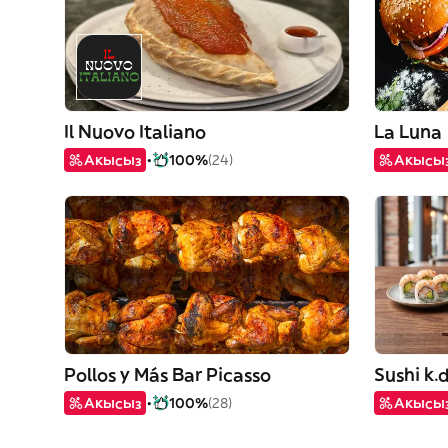
Il Nuovo Italiano
La Luna
Акысыз
100%
(24)
Акысы
Pollos y Más Bar Picasso
Sushi k.
Акысыз
100%
(28)
Акысы