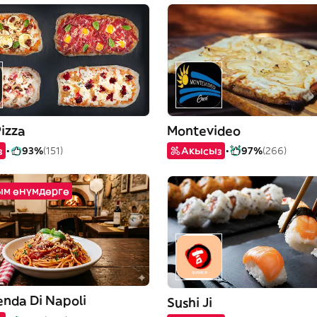
izza
Montevideo
з
93%
(151)
Акысыз
97%
(266)
рым өнүмдөргө
enda Di Napoli
Sushi Ji