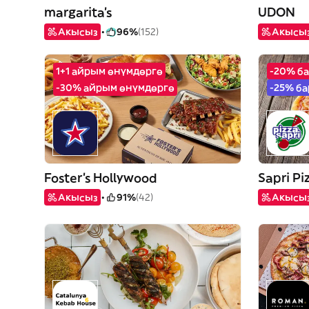
margarita's
UDON
Акысыз
96%
(152)
Акысы
1+1 айрым өнүмдөргө
-20% б
-30% айрым өнүмдөргө
-25% б
Foster's Hollywood
Sapri Pi
Акысыз
91%
(42)
Акысы