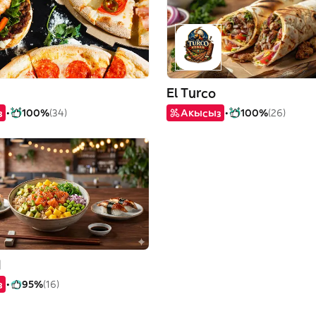
El Turco
з
100%
(34)
Акысыз
100%
(26)
d
з
95%
(16)