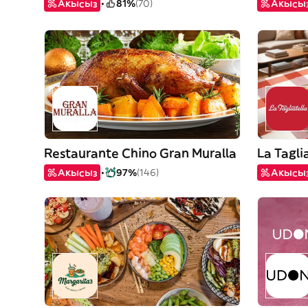
Акысыз
81%
(70)
Акысы
Restaurante Chino Gran Muralla
La Tagli
Акысыз
97%
(146)
Акысы