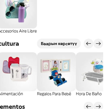
ccesorios Aire Libre
cultura
Баарын көрсөтүү
Alimentación
Regalos Para Bebé
Hora De Baño
lementos