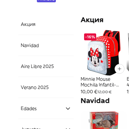
Акция
Акция
-16%
Navidad
¡San Valentín!
Aire Libre 2025
Minnie Mouse
E
Mochila Infantil-
Productos Navidad
Verano 2025
Aire Libre
2100004081
10,00 €
1
12,00 €
Navidad
Manualidades Aire
Verano 2025.
Edades
Libre
Verano! 2025