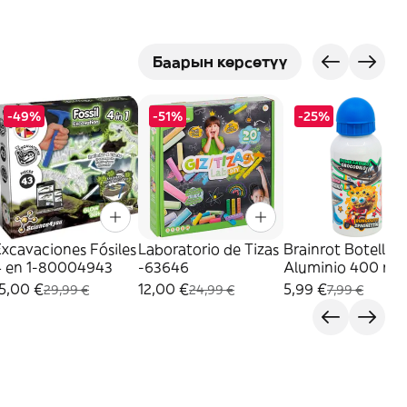
Баарын көрсөтүү
-49%
-51%
-25%
xcavaciones Fósiles
Laboratorio de Tizas
Brainrot Botella
4 en 1-80004943
-63646
Aluminio 400 ml-
20094
5,00 €
12,00 €
5,99 €
29,99 €
24,99 €
7,99 €