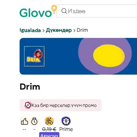
Igualada
Дүкөндөр
Drim
Drim
Кээ бир нерселер үчүн промо
--
-
0,19 €
Prime
Акысыз