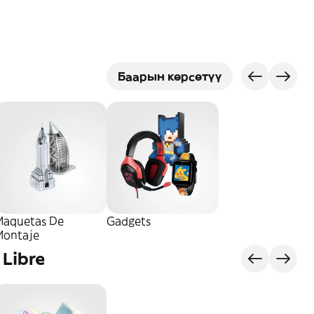
Баарын көрсөтүү
Maquetas De
Gadgets
Montaje
 Libre