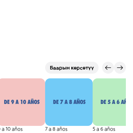
Баарын көрсөтүү
 a 10 años
7 a 8 años
5 a 6 años