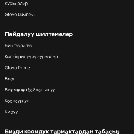
Курьерлер
Glovo Business
Пайдалуу шилтемелер
Биз тууралуу
Көп берилүүчү суроолор
Glovo Prime
Блог
Биз менен байланышуу
Коопсуздук
Кирүү
Бизди коомдук тармактардан табасыз