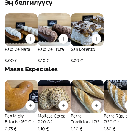
Эң белгилүүсү
Palo De Nata
Palo De Trufa
San Lorenzo
3,00 €
3,10 €
3,20 €
Masas Especiales
Pan Micky
Mollete Cereal
Barra
Barra Rústica
Brioche (60 G.)
(120 G.)
Tradicional (330
(330 G.)
G.)
0,75 €
1,10 €
1,20 €
1,80 €