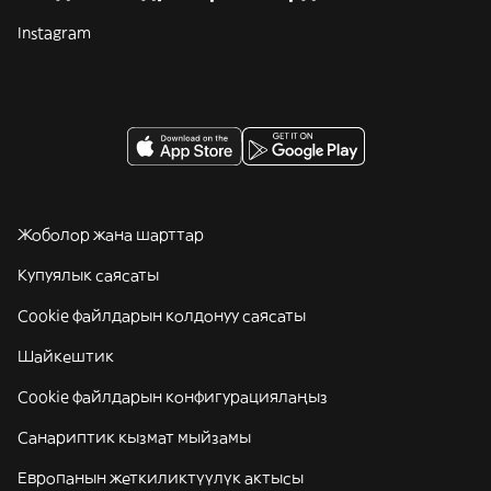
Instagram
Жоболор жана шарттар
Купуялык саясаты
Cookie файлдарын колдонуу саясаты
Шайкештик
Cookie файлдарын конфигурациялаңыз
Санариптик кызмат мыйзамы
Европанын жеткиликтүүлүк актысы