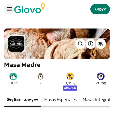
Кирүү
Masa Madre
-
100%
0,99 €
Prime
Акысыз
Эң белгилүүсү
Masas Especiales
Masas Integrales