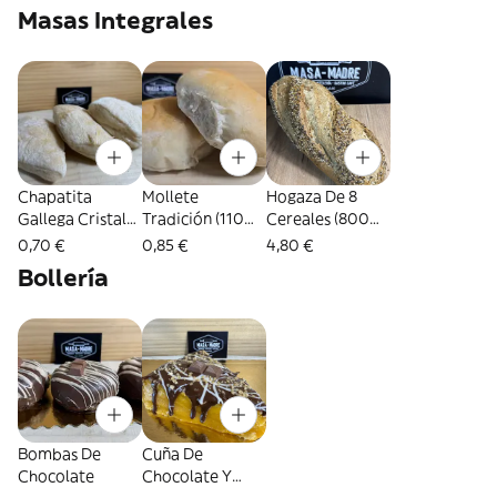
Masas Integrales
Chapatita
Mollete
Hogaza De 8
Gallega Cristal
Tradición (110
Cereales (800
(80 G.)
G.)
G.)
0,70 €
0,85 €
4,80 €
Bollería
Bombas De
Cuña De
Chocolate
Chocolate Y