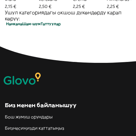
Sidra
2,15 €
2,50 €
2,25 €
2,25 €
Ушул категориядагы окшош дүкөндөрдү карап
көрүү:
Нанкана
Шам-шум
Таттуулар
Биз менен байланышуу
Бош жумуш орундары
Бизнесиңизди каттатыңыз