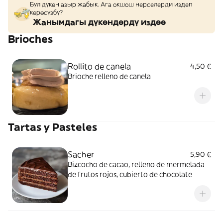
Бул дүкөн азыр жабык. Ага окшош нерселерди издеп
көрөсүзбү?
Жанымдагы дүкөндөрдү издөө
Brioches
Rollito de canela
4,50 €
Brioche relleno de canela
Tartas y Pasteles
Sacher
5,90 €
Bizcocho de cacao, relleno de mermelada
de frutos rojos, cubierto de chocolate