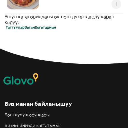
Ушул категориядагы окшош дүкөндөрдү карап
көрүү:
Таттуулар
Веган
Вегетариан
Биз менен байланышуу
Бош жумуш орундары
Бизнесиңизди каттатыңыз