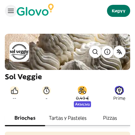
Кирүү
Sol Veggie
-
--
0,49 €
Prime
Акысыз
Brioches
Tartas y Pasteles
Pizzas