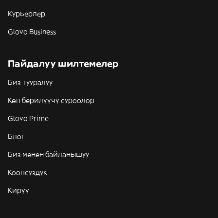
Курьерлер
Glovo Business
Пайдалуу шилтемелер
Биз тууралуу
Көп берилүүчү суроолор
Glovo Prime
Блог
Биз менен байланышуу
Коопсуздук
Кирүү