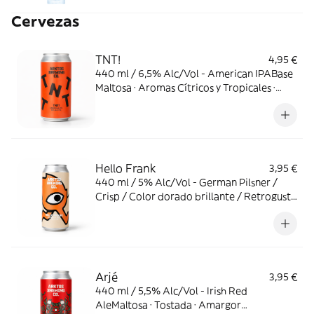
Cervezas
TNT!
4,95 €
440 ml / 6,5% Alc/Vol - American IPABase
Maltosa · Aromas Cítricos y Tropicales ·
Doble Dry Hop · Amargor Firme
Hello Frank
3,95 €
440 ml / 5% Alc/Vol - German Pilsner /
Crisp / Color dorado brillante / Retrogusto
refrescante
Arjé
3,95 €
440 ml / 5,5% Alc/Vol - Irish Red
AleMaltosa · Tostada · Amargor