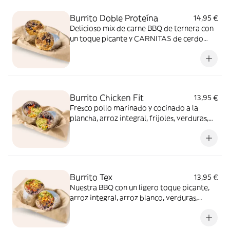
Burrito Doble Proteína
14,95 €
Delicioso mix de carne BBQ de ternera con
un toque picante y CARNITAS de cerdo
dulce, arroz integral, frijoles, salsa de
queso, crema agria, crema chipotle, chips y
nuestra salsa roja de picante medio
Burrito Chicken Fit
13,95 €
Fresco pollo marinado y cocinado a la
plancha, arroz integral, frijoles, verduras,
guacamole, pico de gallo, maíz, lechuga y
una deliciosa salsa verde picante (suave).
Burrito Tex
13,95 €
Nuestra BBQ con un ligero toque picante,
arroz integral, arroz blanco, verduras,
frijoles, salsa de queso, guacamole, pico de
gallo, crema agria, salsa verde de picante
suave, maíz dulce, chips, queso rallado y