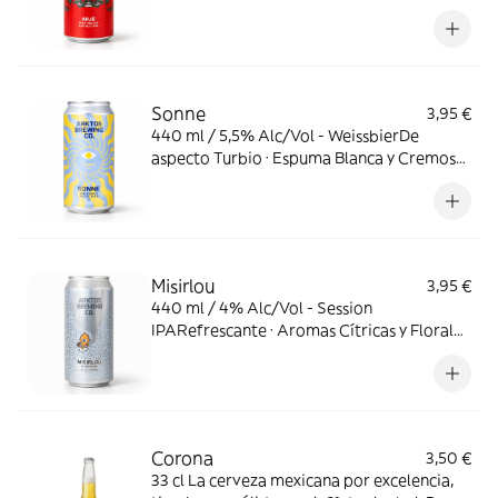
Equilibrado con notas de Caramelo
Sonne
3,95 €
440 ml / 5,5% Alc/Vol - WeissbierDe
aspecto Turbio · Espuma Blanca y Cremosa ·
Aroma a Plátano y Especias · Amargor
Ligero · Dulzor Natural del Trigo
Misirlou
3,95 €
440 ml / 4% Alc/Vol - Session
IPARefrescante · Aromas Cítricas y Florales
· Lupuláda · Ligeramente Amarga · Sabores
Tropicales
Corona
3,50 €
33 cl La cerveza mexicana por excelencia,