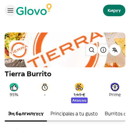
Кирүү
Tierra Burrito
-
95%
1,49 €
Prime
Акысыз
Эң белгилүүсү
Principales a tu gusto
Burritos de