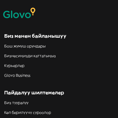
Биз менен байланышуу
Бош жумуш орундары
Бизнесиңизди каттатыңыз
Курьерлер
Glovo Business
Пайдалуу шилтемелер
Биз тууралуу
Көп берилүүчү суроолор