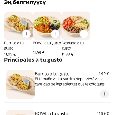
Эң белгилүүсү
Burrito a tu
BOWL a tu gusto
Desnudo a tu
gusto
gusto
11,99 €
11,99 €
11,99 €
Principales a tu gusto
Burrito a tu gusto
11,99 €
El tamaño de tu burrito dependerá de la
cantidad de ingredientes que le coloques a
tu tortilla.Deja volar tu creatividad con los
20 ingredientes que tenemos para ti y arma
el burrito como mas te guste.
BOWL a tu gusto
11,99 €