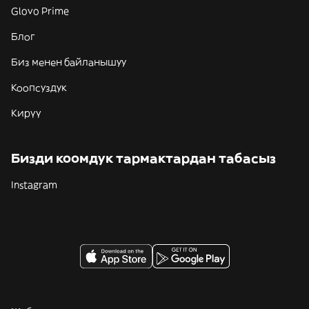
Glovo Prime
Блог
Биз менен байланышуу
Коопсуздук
Кирүү
Бизди коомдук тармактардан табасыз
Instagram