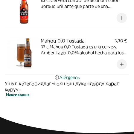
33 cl Cerveza con 5.5° de alcohol y color
dorado brillante que parte de una
selección de maltas y lúpulo especialmente
amargos.
Mahou 0,0 Tostada
3,30 €
33 clMahou 0,0 Tostada es una cerveza
Amber Lager 0,0% alcohol hecha para los
que quieren disfrutar de una experiencia
100% cervecera, cuándo sea y dónde sea,
con un sabor tostado que hará las delicias
de los paladares más exigentes.
Alérgenos
Ушул категориядагы окшош дүкөндөрдү карап
көрүү:
Мексикалык