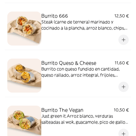
lechuga.
Burrito 666
12,50 €
Steak (carne de ternera) marinado y
cocinado a la plancha, arroz blanco, chips,
queso rallado y dos salsas picantes, salsa
roja de chile seco y salsa habanero EXTRA
picante.
Burrito Queso & Cheese
11,60 €
Burrito con queso fundido en cantidad,
queso rallado, arroz integral, frijoles,
CARNITAS con toque dulce, crema agria,
crema chipotle, jalapeños y chips.
Burrito The Vegan
10,50 €
Just green it.Arroz blanco, verduras
salteadas al wok, guacamole, pico de gallo,
chips, maíz, lechuga y salsa verde de
picante suave.