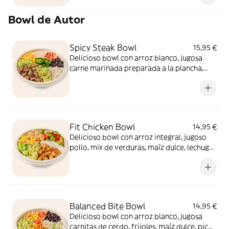
Bowl de Autor
Spicy Steak Bowl
15,95 €
Delicioso bowl con arroz blanco, jugosa
carne marinada preparada a la plancha,
frijoles, queso rallado, pico de gallo, salsa
media picante, jalapeños, lechuga,
guacamole y un toque de crema chipotle.
¡Equilibrado, sabroso y listo para disfrutar!
Fit Chicken Bowl
14,95 €
Delicioso bowl con arroz integral, jugoso
pollo, mix de verduras, maíz dulce, lechuga,
guacamole y un toque de crema agria.
¡Equilibrado, sabroso y listo para disfrutar!
Balanced Bite Bowl
14,95 €
Delicioso bowl con arroz blanco, jugosa
carnitas de cerdo, frijoles, maíz dulce, pico