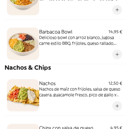
de gallo, chips, guacamole y un toque de
crema chipotle. ¡Equilibrado, sabroso y
listo para disfrutar!
Barbacoa Bowl
14,95 €
Delicioso bowl con arroz blanco, jugosa
carne estilo BBQ, frijoles, queso rallado,
pico de gallo, salsa suave picante,
guacamole y un toque de crema agria.
¡Equilibrado, sabroso y listo para disfrutar!
Nachos & Chips
Nachos
12,50 €
Nachos de maíz con frijoles, salsa de queso
casera, guacamole fresco, pico de gallo y
crema agria, y si quieres puedes añadir tu
CARNE favorita como extra.
Chips con salsa de queso
4,95 €