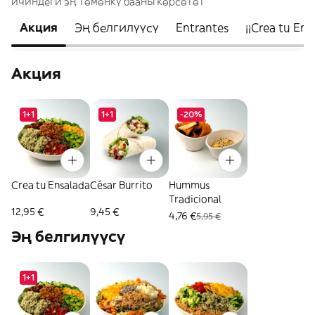
ичиндеги эң төмөнкү бааны көрсөтөт
Акция
Эң белгилүүсү
Entrantes
¡¡Crea tu Ens
Акция
1+1
1+1
-20%
Crea tu Ensalada
César Burrito
Hummus
Tradicional
12,95 €
9,45 €
4,76 €
5,95 €
Эң белгилүүсү
1+1