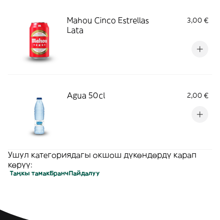
Mahou Cinco Estrellas
3,00 €
Lata
Agua 50cl
2,00 €
Ушул категориядагы окшош дүкөндөрдү карап
көрүү:
Таңкы тамак
Бранч
Пайдалуу