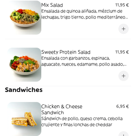
Mix Salad
11,95 €
Ensalada de quinoa aliñada, mézclum de
lechugas, trigo tierno, pollo mediterráneo,
mango, pepino, tomate cherry, chips de
banana y salsa light mint pesto.
Sweety Protein Salad
11,95 €
Ensalada con garbanzos, espinaca,
aguacate, nueces, edamame, pollo asado,
tomate cherry, zanahoria y salsa curry
mango.
Sandwiches
Chicken & Cheese
6,95 €
Sandwich
Sándwich de pollo, queso crema, cebolla
crujiente y finas lonchas de cheddar