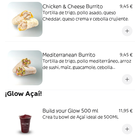
Chicken & Cheese Burrito
9,45 €
Tortilla de trigo, pollo asado, queso
Cheddar, queso crema y cebolla crujiente.
Mediterranean Burrito
9,45 €
Tortilla de trigo, pollo mediterráneo, arroz
de sushi, maíz, guacamole, cebolla
encurtida, almendra laminada y salsa light
mint pesto.
¡Glow Açaí!
Build your Glow 500 ml
11,95 €
Crea tu bowl de Açaí ideal de 500ML