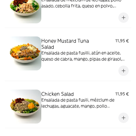
asado, cebolla frita, queso en polvo,
tomate seco en aceite y salsa césar.
Honey Mustard Tuna
11,95 €
Salad
Ensalada de pasta fusilli, atún en aceite,
queso de cabra, mango, pipas de girasol,
maíz dulce, anacardos y salsa agave y
mostaza.
Chicken Salad
11,95 €
Ensalada de pasta fusili, mézclum de
lechugas, aguacate, mango, pollo
mediterráneo, pipas de girasol, tomate
seco en aceite y vinagreta balsámica.