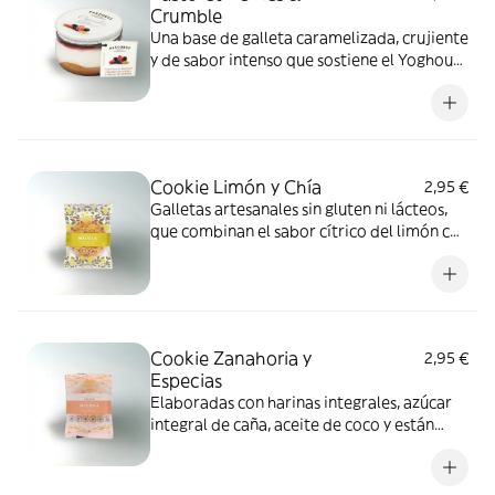
Crumble
Una base de galleta caramelizada, crujiente
y de sabor intenso que sostiene el Yoghourt
Artesanal al Estilo Griego, bajo un coulis de
frutas del bosque de sabor dulce y
delicado.
Cookie Limón y Chía
2,95 €
Galletas artesanales sin gluten ni lácteos,
que combinan el sabor cítrico del limón con
la textura de las semillas de chía.
Cookie Zanahoria y
2,95 €
Especias
Elaboradas con harinas integrales, azúcar
integral de caña, aceite de coco y están
libres de gluten, lácteos, azúcar refinada y
otros procesados.