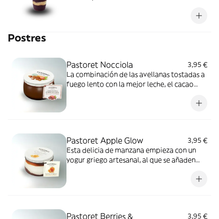
paçoca y leche condensada.
Postres
Pastoret Nocciola
3,95 €
La combinación de las avellanas tostadas a
fuego lento con la mejor leche, el cacao
mejor seleccionado y un toque de azúcar
de caña crean el sabor único de la Crema
de Chocolate con Avellanas.
Pastoret Apple Glow
3,95 €
Esta delicia de manzana empieza con un
yogur griego artesanal, al que se añaden
trozos de manzana horneada y almendras
crujientes.
Pastoret Berries &
3,95 €