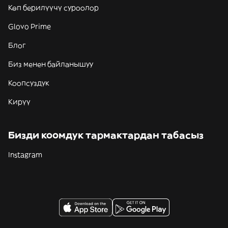
Көп берилүүчү суроолор
Glovo Prime
Блог
Биз менен байланышуу
Коопсуздук
Кирүү
Бизди коомдук тармактардан табасыз
Instagram