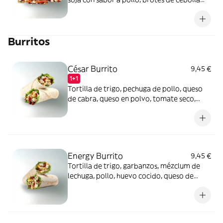
frescos, tomate seco, cebolla crujiente y
mayonesa vegana.
Burritos
César Burrito
9,45 €
1+1
Tortilla de trigo, pechuga de pollo, queso
de cabra, queso en polvo, tomate seco,
mézclum de lechugas, cebolla crujiente y
salsa César.
Energy Burrito
9,45 €
Tortilla de trigo, garbanzos, mézclum de
lechuga, pollo, huevo cocido, queso de
cabra, tomate seco y salsa light mint pesto.