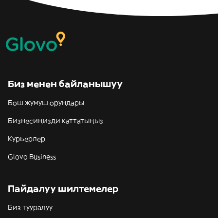
Биз менен байланышуу
Бош жумуш орундары
Бизнесиңизди каттатыңыз
Курьерлер
Glovo Business
Пайдалуу шилтемелер
Биз тууралуу