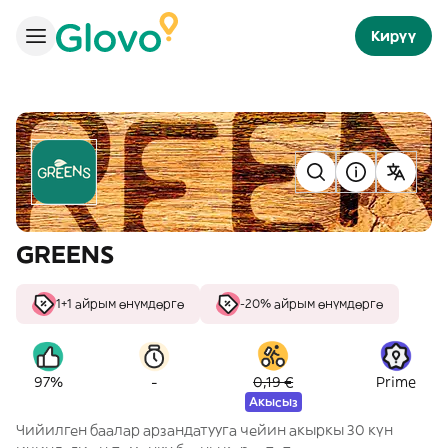
Кирүү
GREENS
1+1 айрым өнүмдөргө
-20% айрым өнүмдөргө
-
97%
0,19 €
Prime
Акысыз
Чийилген баалар арзандатууга чейин акыркы 30 күн