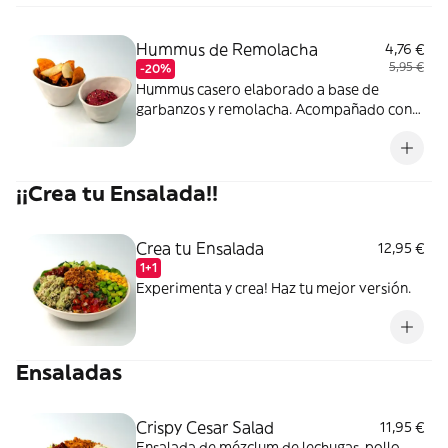
Hummus de Remolacha
4,76 €
5,95 €
-20%
Hummus casero elaborado a base de
garbanzos y remolacha. Acompañado con
chips vegetales.
¡¡Crea tu Ensalada!!
Crea tu Ensalada
12,95 €
1+1
Experimenta y crea! Haz tu mejor versión.
Ensaladas
Crispy Cesar Salad
11,95 €
Ensalada de mézclum de lechugas, pollo