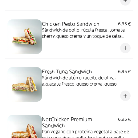
Chicken Pesto Sandwich
6,95 €
Sándwich de pollo, rúcula fresca, tomate
cherry, queso crema y un toque de salsa
light mint pesto.
Fresh Tuna Sandwich
6,95 €
Sándwich de atún en aceite de oliva,
aguacate fresco, queso crema, queso
cheddar y un toque de miel mostaza.
NotChicken Premium
6,95 €
Sandwich
Pan vegano con proteína vegetal a base de
soja con sabor a pollo, brotes de cebolla