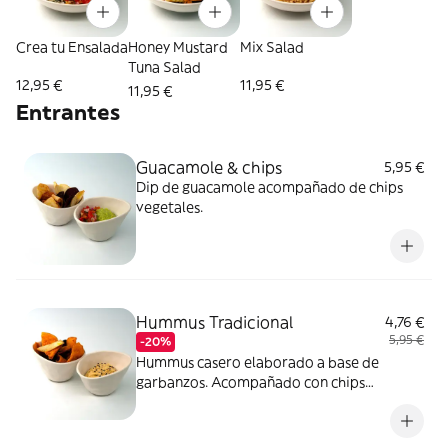
Crea tu Ensalada
Honey Mustard
Mix Salad
Tuna Salad
12,95 €
11,95 €
11,95 €
Entrantes
Guacamole & chips
5,95 €
Dip de guacamole acompañado de chips
vegetales.
Hummus Tradicional
4,76 €
5,95 €
-20%
Hummus casero elaborado a base de
garbanzos. Acompañado con chips
vegetales.