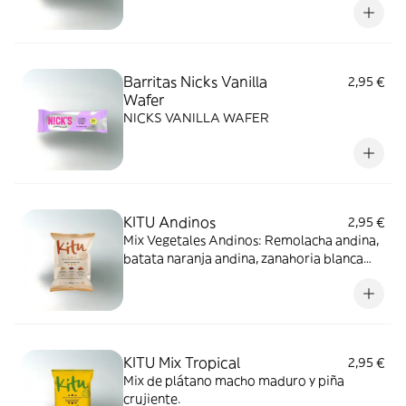
Barritas Nicks Vanilla
2,95 €
Wafer
NICKS VANILLA WAFER
KITU Andinos
2,95 €
Mix Vegetales Andinos: Remolacha andina,
batata naranja andina, zanahoria blanca
andina.
KITU Mix Tropical
2,95 €
Mix de plátano macho maduro y piña
crujiente.