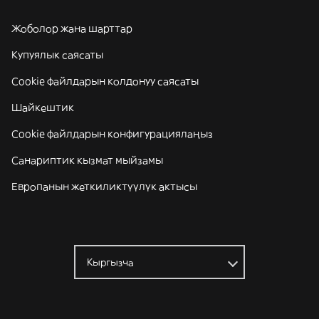
Жоболор жана шарттар
Купуялык саясаты
Cookie файлдарын колдонуу саясаты
Шайкештик
Cookie файлдарын конфигурациялаңыз
Санариптик кызмат мыйзамы
Европанын жеткиликтүүлүк актысы