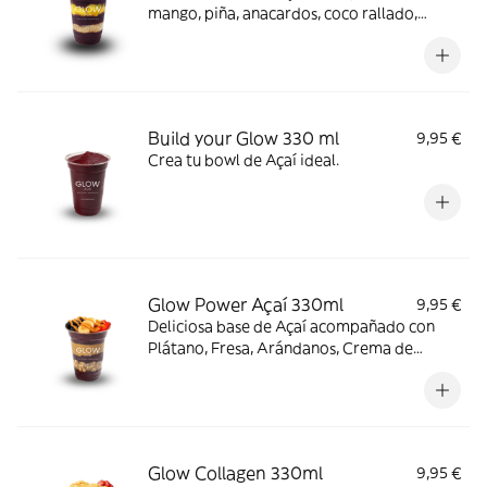
mango, piña, anacardos, coco rallado,
paçoca y leche condensada.
Build your Glow 330 ml
9,95 €
Crea tu bowl de Açaí ideal.
Glow Power Açaí 330ml
9,95 €
Deliciosa base de Açaí acompañado con
Plátano, Fresa, Arándanos, Crema de
cacahuete y Granola.
Glow Collagen 330ml
9,95 €