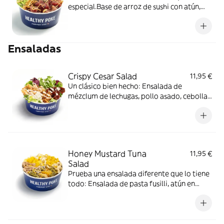
especial.Base de arroz de sushi con atún,
wakame, anacardo, cebolla crujiente, chips
de banana, aguacate y alga nori. Salsa Spicy
Mayo (toque picante).
Ensaladas
Crispy Cesar Salad
11,95 €
Un clásico bien hecho: Ensalada de
mézclum de lechugas, pollo asado, cebolla
frita, queso en polvo, tomate seco en
aceite y nuestra inolvidable salsa césar.
Honey Mustard Tuna
11,95 €
Salad
Prueba una ensalada diferente que lo tiene
todo: Ensalada de pasta fusilli, atún en
aceite, queso de cabra, mango, pipas de
girasol, maíz dulce, anacardos y salsa agave
y mostaza.