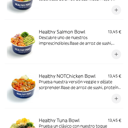
salmón fresco rico en omega 3, wakame,
cebolla morada, aguacate, semillas de
sésamo y salsa Spicy Mayo (un toque
picante).
Healthy Salmon Bowl
13,45 €
Descubre uno de nuestros
imprescindibles.Base de arroz de sushi,
salmón fresco rico en omega 3, wakame,
cebolla morada, aguacate, semillas de
sésamo y salsa Spicy Mayo (un toque
picante).
Healthy NOTChicken Bowl
13,45 €
Prueba nuestra versión veggie y déjate
sorprender.Base de arroz de sushi, proteína
vegetal a base de soja con sabor a pollo,
mango, aguacate, tomate cherry, cebolla
crujiente y salsa Sweet Chili.
Healthy Tuna Bowl
13,45 €
Prueba un clásico con nuestro toque