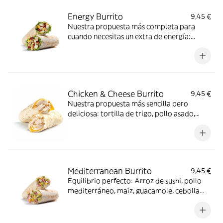
Energy Burrito
9,45 €
Nuestra propuesta más completa para
cuando necesitas un extra de energía:
Garbanzos, mézclum de lechuga, pollo,
huevo cocido, queso de cabra, tomate seco
y salsa light mint pesto.
Chicken & Cheese Burrito
9,45 €
Nuestra propuesta más sencilla pero
deliciosa: tortilla de trigo, pollo asado,
queso Cheddar, queso crema y cebolla
crujiente.
Mediterranean Burrito
9,45 €
Equilibrio perfecto: Arroz de sushi, pollo
mediterráneo, maíz, guacamole, cebolla
encurtida, almendra laminada y salsa light
mint pesto.