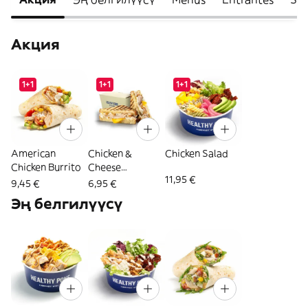
Акция
1+1
1+1
1+1
American
Chicken &
Chicken Salad
Chicken Burrito
Cheese
11,95 €
Sandwich
9,45 €
6,95 €
Эң белгилүүсү