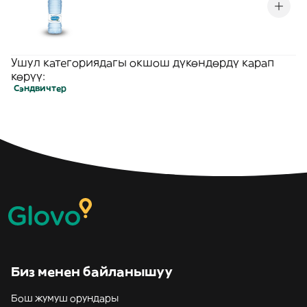
Ушул категориядагы окшош дүкөндөрдү карап
көрүү:
Сэндвичтер
Биз менен байланышуу
Бош жумуш орундары