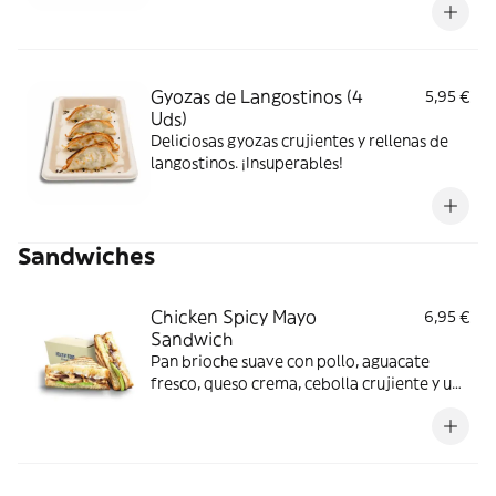
Gyozas de Langostinos (4
5,95 €
Uds)
Deliciosas gyozas crujientes y rellenas de
langostinos. ¡Insuperables!
Sandwiches
Chicken Spicy Mayo
6,95 €
Sandwich
Pan brioche suave con pollo, aguacate
fresco, queso crema, cebolla crujiente y un
toque de salsa Spicy Mayo que lo hace
especial.