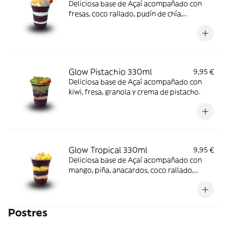
Deliciosa base de Açaí acompañado con
fresas, coco rallado, pudín de chía,
almendras laminadas, crema de cacahuete
y colágeno.
Glow Pistachio 330ml
9,95 €
Deliciosa base de Açaí acompañado con
kiwi, fresa, granola y crema de pistacho.
Glow Tropical 330ml
9,95 €
Deliciosa base de Açaí acompañado con
mango, piña, anacardos, coco rallado,
paçoca y leche condensada.
Postres