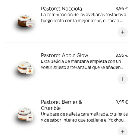
Pastoret Nocciola
3,95 €
La combinación de las avellanas tostadas a
fuego lento con la mejor leche, el cacao
mejor seleccionado y un toque de azúcar
de caña crean el sabor único de la Crema
de Chocolate con Avellanas.
Pastoret Apple Glow
3,95 €
Esta delicia de manzana empieza con un
yogur griego artesanal, al que se añaden
trozos de manzana horneada y almendras
crujientes.
Pastoret Berries &
3,95 €
Crumble
Una base de galleta caramelizada, crujiente
y de sabor intenso que sostiene el Yoghourt
Artesanal al Estilo Griego, bajo un coulis de
frutas del bosque de sabor dulce y