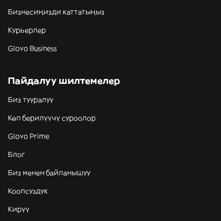
Бизнесиңизди каттатыңыз
Курьерлер
Glovo Business
Пайдалуу шилтемелер
Биз тууралуу
Көп берилүүчү суроолор
Glovo Prime
Блог
Биз менен байланышуу
Коопсуздук
Кирүү