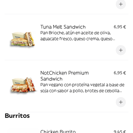
mayonesa que se disfruta en cada bocado.
Tuna Melt Sandwich
6,95 €
Pan Brioche, atún en aceite de oliva,
aguacate fresco, queso crema, queso
cheddar y un toque de miel mostaza que te
va a encantar.
NotChicken Premium
6,95 €
Sandwich
Pan vegano con proteína vegetal a base de
soja con sabor a pollo, brotes de cebolla
frescos, tomate seco, cebolla crujiente y
mayonesa vegana que le da el toque final.
Burritos
Chicken Burrito
9,45 €