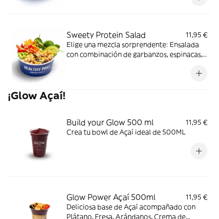
banana y salsa light mint pesto.
Sweety Protein Salad
11,95 €
Elige una mezcla sorprendente: Ensalada
con combinación de garbanzos, espinacas,
aguacate, nueces, edamame, pollo asado,
tomate cherry, zanahoria y el toque dulce
con nuestra salsa curry mango.
¡Glow Açaí!
Build your Glow 500 ml
11,95 €
Crea tu bowl de Açaí ideal de 500ML
Glow Power Açaí 500ml
11,95 €
Deliciosa base de Açaí acompañado con
Plátano, Fresa, Arándanos, Crema de