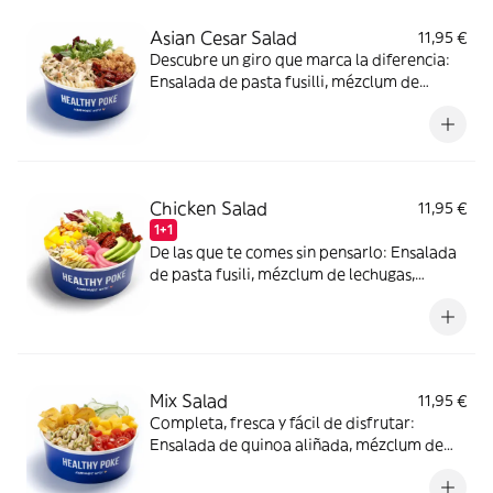
Asian Cesar Salad
11,95 €
Descubre un giro que marca la diferencia:
Ensalada de pasta fusilli, mézclum de
lechugas, pollo mediterráneo, tomate seco,
cebolla frita y salsa Cashew César
Chicken Salad
11,95 €
1+1
De las que te comes sin pensarlo: Ensalada
de pasta fusili, mézclum de lechugas,
aguacate, mango, pollo mediterráneo,
pipas de girasol, tomate seco en aceite y
vinagreta balsámica.
Mix Salad
11,95 €
Completa, fresca y fácil de disfrutar:
Ensalada de quinoa aliñada, mézclum de
lechugas, trigo tierno, pollo mediterráneo,
mango, pepino, tomate cherry, chips de