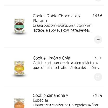
delicado.
Cookie Doble Chocolate y
2,95 €
Plátano
Es una opción vegana, sin gluten y sin
lácteos, elaborada con ingredientes
naturales y frescos como harinas integrales,
plátano, cacao puro y avellanas tostadas.
Cookie Limón y Chía
2,95 €
Galletas artesanales sin gluten ni lácteos,
que combinan el sabor cítrico del limón con
la textura de las semillas de chía.
Cookie Zanahoria y
2,95 €
Especias
Elaboradas con harinas integrales, azúcar