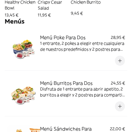
Healthy Chicken
Crispy Cesar
Chicken Burrito
Bowl
Salad
9,45 €
13,45 €
11,95 €
Menús
Menú Poke Para Dos
28,95 €
1 entrante, 2 pokes a elegir entre cualquiera
de nuestros predefinidos y 2 postres para
terminar en dulce.Pensado para compartir,
cuidarte y disfrutar juntos.
Menú Burritos Para Dos
24,55 €
Disfruta de 1 entrante para abrir apetito, 2
burritos a elegir y 2 postres para compartir
el momento dulce.El combo perfecto para
convertir tu plan en algo especial.
Menú Sándwiches Para
22,00 €