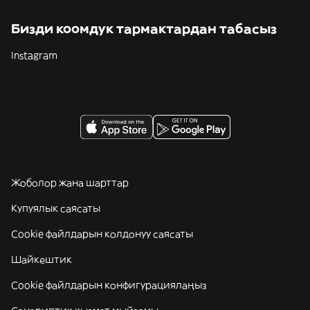
Бизди коомдук тармактардан табасыз
Instagram
Жоболор жана шарттар
Купуялык саясаты
Cookie файлдарын колдонуу саясаты
Шайкештик
Cookie файлдарын конфигурациялаңыз