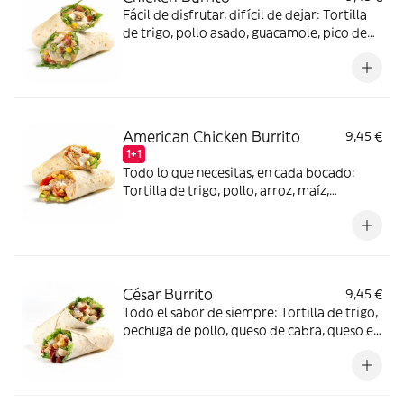
Fácil de disfrutar, difícil de dejar: Tortilla
de trigo, pollo asado, guacamole, pico de
gallo, nueces, rúcula, queso de cabra, maíz,
tomate cherry y mayonesa de chipotle.
American Chicken Burrito
9,45 €
1+1
Todo lo que necesitas, en cada bocado:
Tortilla de trigo, pollo, arroz, maíz,
aguacate, tomate cherry, cebolla crujiente
y salsa Spicy Mayo.
César Burrito
9,45 €
Todo el sabor de siempre: Tortilla de trigo,
pechuga de pollo, queso de cabra, queso en
polvo, tomate seco, mézclum de lechugas,
cebolla crujiente y deliciosa salsa César.