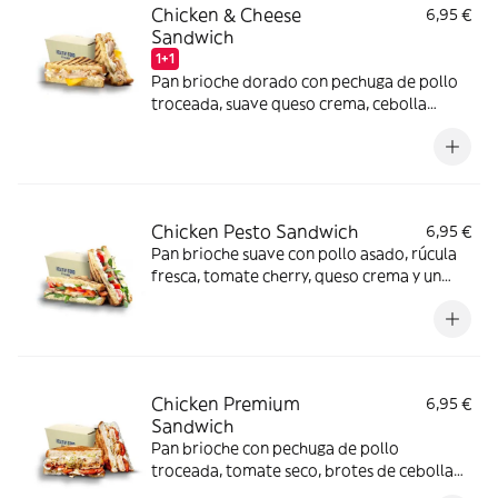
Chicken & Cheese
6,95 €
Sandwich
1+1
Pan brioche dorado con pechuga de pollo
troceada, suave queso crema, cebolla
crujiente y finas lonchas de cheddar que lo
hacen irresistible.
Chicken Pesto Sandwich
6,95 €
Pan brioche suave con pollo asado, rúcula
fresca, tomate cherry, queso crema y un
toque de salsa light mint pesto que marca
la diferencia.
Chicken Premium
6,95 €
Sandwich
Pan brioche con pechuga de pollo
troceada, tomate seco, brotes de cebolla
frescos, cebolla crujiente y un toque de