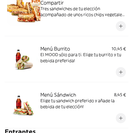
Compartir
Tres sandwiches de tu elección
acompañado de unos ricos chips vegetales
para disfrutar en cualquier momento!
Menú Burrito
10,45 €
El MOOD sólo para ti. Elige tu burrito y tu
bebida preferida!
Menú Sándwich
8,45 €
Elige tu sandwich preferido y añade la
bebida de tu elección!
Entrantes