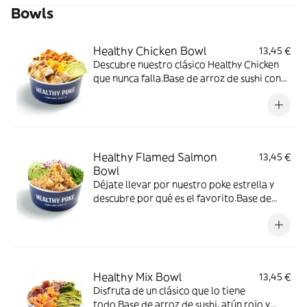
Bowls
Healthy Chicken Bowl
13,45 €
Descubre nuestro clásico Healthy Chicken
que nunca falla.Base de arroz de sushi con
pollo, mango, aguacate, tomate cherry,
cebolla crujiente y salsa Spicy Mayo (un
toque picante).
Healthy Flamed Salmon
13,45 €
Bowl
Déjate llevar por nuestro poke estrella y
descubre por qué es el favorito.Base de
arroz de sushi con salmón flameado,
cebolla roja, aguacate, wakame, semillas de
sésamo y salsa Spicy Mayo (un toque
picante).
Healthy Mix Bowl
13,45 €
Disfruta de un clásico que lo tiene
todo.Base de arroz de sushi, atún rojo y