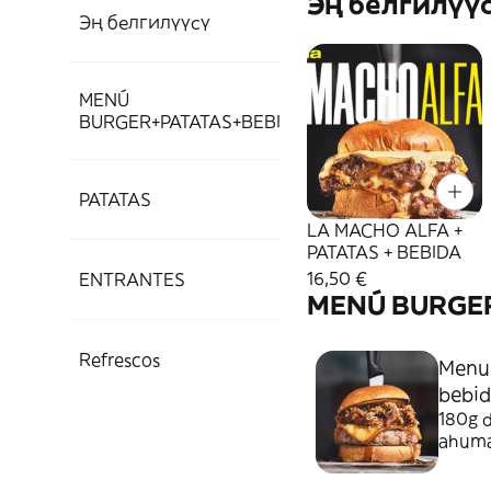
Эң белгилүү
Эң белгилүүсү
MENÚ
BURGER+PATATAS+BEBIDA
PATATAS
LA MACHO ALFA +
PATATAS + BEBIDA
16,50 €
ENTRANTES
MENÚ BURGE
Refrescos
Menu 
bebi
180g 
ahumad
bourbo
brioch