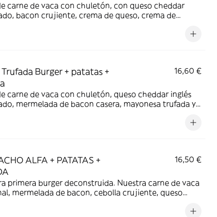
de carne de vaca con chuletón, con queso cheddar
do, bacon crujiente, crema de queso, crema de
ho y pistacho picado. *También opción Vegetariana
eliminamos todo lo cárnico. *debido a cambios en los
ientes, las fotos pueden no corresponder con el
cto.
Trufada Burger + patatas +
16,60 €
da
e carne de vaca con chuletón, queso cheddar inglés
do, mermelada de bacon casera, mayonesa trufada y
 de parmesano. Todo dentro de nuestro pan brioche.
ién opción Vegetariana donde eliminamos todo lo
o.
ACHO ALFA + PATATAS +
16,50 €
DA
rimera burger deconstruida. Nuestra carne de vaca
al, mermelada de bacon, cebolla crujiente, queso
ella, queso cheddar ahumado, salsa chick fill-a, y
frito. Aspirante a mejor hamburguesa de España. (no