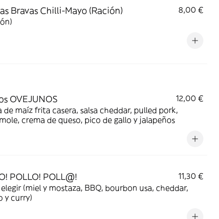
as Bravas Chilli-Mayo (Ración)
8,00 €
ión)
os OVEJUNOS
12,00 €
a de maíz frita casera, salsa cheddar, pulled pork,
ole, crema de queso, pico de gallo y jalapeños
O! POLLO! POLL@!
11,30 €
a elegir (miel y mostaza, BBQ, bourbon usa, cheddar,
o y curry)