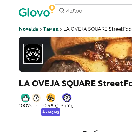
Novelda
Тамак
LA OVEJA SQUARE StreetFoo
LA OVEJA SQUARE StreetF
100%
-
0,49 €
Prime
Акысыз