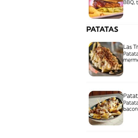
BBQ, t
Fritas
PATATAS
Las Tr
Patat
merme
Patat
Patata
bacon,