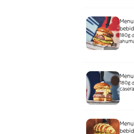
puede
Menu 
bebi
180g 
ahuma
import
pan b
todo l
Menu 
180g 
casera
mosta
opció
*debid
corres
Menu 
bebi