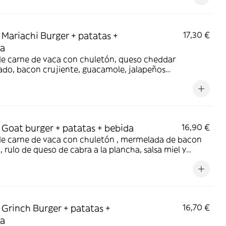
n no corresponder con el producto.
Mariachi Burger + patatas +
17,30 €
da
de carne de vaca con chuletón, queso cheddar
do, bacon crujiente, guacamole, jalapeños
ados, pico de gallo, crema agria, todo entre nuestro
rioche *También opción Vegetariana donde eliminamos
o cárnico.
Goat burger + patatas + bebida
16,90 €
de carne de vaca con chuletón , mermelada de bacon
, rulo de queso de cabra a la plancha, salsa miel y
za y nueces, todo entre nuestro pan brioche *También
n Vegetariana donde eliminamos todo lo cárnico.
o a cambios en los ingredientes, las fotos pueden no
ponder con el producto.
Grinch Burger + patatas +
16,70 €
da