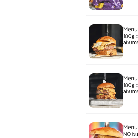
elimin
Menu 
180g 
ahuma
de ba
todo l
fotos
Menu 
180g 
ahumad
Emmy,
Vegeta
cambio
corres
Menu 
NO bur