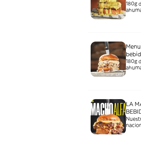
180g 
ahuma
pistac
donde 
ingred
produ
Menu 
bebi
180g d
ahuma
polvo
*Tamb
cárnic
LA M
BEBI
Nuestra p
nacion
mozzar
huevo 