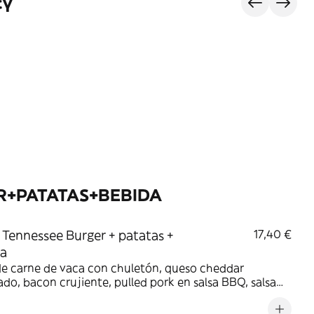
сү
R+PATATAS+BEBIDA
Tennessee Burger + patatas +
17,40 €
da
de carne de vaca con chuletón, queso cheddar
o, bacon crujiente, pulled pork en salsa BBQ, salsa
n usa y cebolla crujiente, todo entre nuestro pan
e *debido a cambios en los ingredientes, las fotos