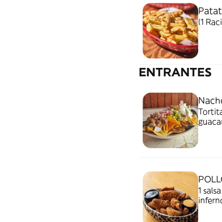
Patat
(1 Rac
ENTRANTES
Nach
Tortit
guacam
POLL
1 sals
infern