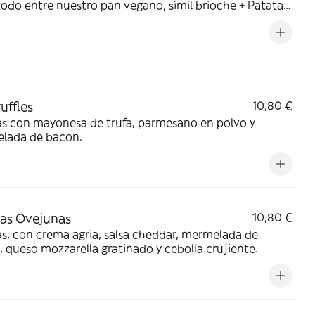
odo entre nuestro pan vegano, símil brioche + Patatas
 + Bebida a Elegir
uffles
10,80 €
as con mayonesa de trufa, parmesano en polvo y
lada de bacon.
as Ovejunas
10,80 €
s, con crema agria, salsa cheddar, mermelada de
 queso mozzarella gratinado y cebolla crujiente.