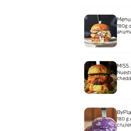
se pue
Menu 
180g 
ahuma
quesos
cambio
corres
MISS 
Nuestr
chedda
ByPl
180 g 
crujie
burger