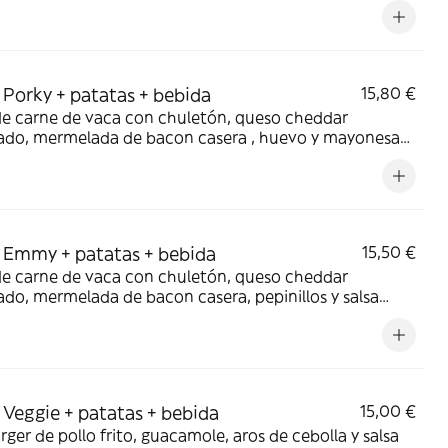
a todo producto cárnico.
Porky + patatas + bebida
15,80 €
de carne de vaca con chuletón, queso cheddar
do, mermelada de bacon casera , huevo y mayonesa
con *También opción Vegetariana donde eliminamos
o cárnico. *debido a cambios en los ingredientes, las
 pueden no corresponder con el producto.
Emmy + patatas + bebida
15,50 €
de carne de vaca con chuletón, queso cheddar
o, mermelada de bacon casera, pepinillos y salsa
 todo entre nuestro pan brioche *También opción
riana donde eliminamos todo lo cárnico. *debido a
s en los ingredientes, las fotos pueden no
ponder con el producto.
Veggie + patatas + bebida
15,00 €
ger de pollo frito, guacamole, aros de cebolla y salsa