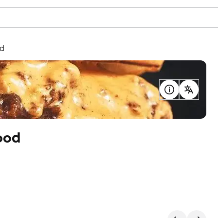
d
ood