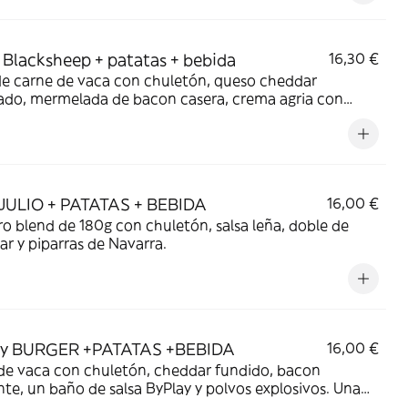
de editar )
Blacksheep + patatas + bebida
16,30 €
de carne de vaca con chuletón, queso cheddar
do, mermelada de bacon casera, crema agria con
 y huevo, todo entre nuestro pan brioche *debido a
s en los ingredientes, las fotos pueden no
ponder con el producto.
JULIO + PATATAS + BEBIDA
16,00 €
o blend de 180g con chuletón, salsa leña, doble de
r y piparras de Navarra.
ay BURGER +PATATAS +BEBIDA
16,00 €
de vaca con chuletón, cheddar fundido, bacon
nte, un baño de salsa ByPlay y polvos explosivos. Una
 creada para hacerte gozar. *Opción vegetariana