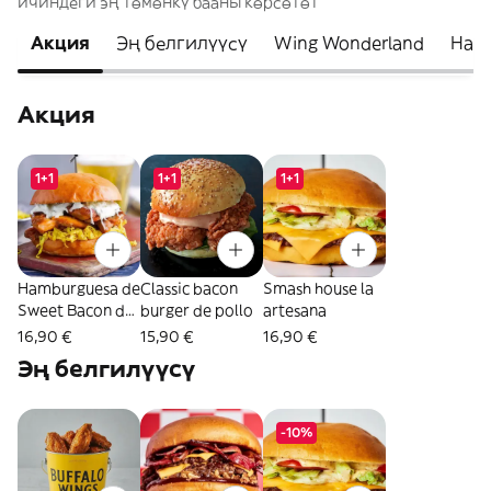
ичиндеги эң төмөнкү бааны көрсөтөт
Акция
Эң белгилүүсү
Wing Wonderland
Ham
Акция
1+1
1+1
1+1
Hamburguesa de
Classic bacon
Smash house la
Sweet Bacon de
burger de pollo
artesana
pollo
16,90 €
15,90 €
16,90 €
Эң белгилүүсү
-10%