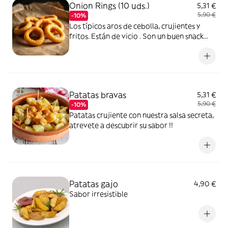
Onion Rings (10 uds.)
5,31 €
5,90 €
-10%
Los típicos aros de cebolla, crujientes y
fritos. Están de vicio . Son un buen snack
para compartir con amigos o familia.
Patatas bravas
5,31 €
5,90 €
-10%
Patatas crujiente con nuestra salsa secreta,
atrevete a descubrir su sabor !!
Patatas gajo
4,90 €
Sabor irresistible