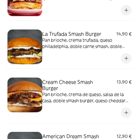
frita para el toque crujiente con pan
brioche
La Trufada Smash Burger
14,90 €
Pan brioche, crema trufada, queso
philadelphia, doble carne smash, doble
queso cheddar, lechuga
Cream Cheese Smash
13,90 €
Burger
Pan brioche, crema de queso, salsa de la
casa, doble smash burger, queso cheddar
fundido, cebolla caramelizda, cebolla
crujiente
American Dream Smash
12,90 €