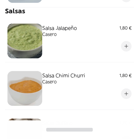
para los amantes del chocolate.
Salsas
Salsa Jalapeño
1,80 €
Casero
Salsa Chimi Churri
1,80 €
Casero
Salsa Buffalo
1,70 €
Casero