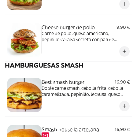
Cheese burger de pollo
9,90 €
Carne de pollo, queso americano,
pepinillos y salsa secreta con pan de
brioche
HAMBURGUESAS SMASH
Best smash burger
16,90 €
Doble carne smash, cebolla frita, cebolla
caramelizada, pepinillo, lechuga, queso
cheddar, salsa de la casa, y pan brioche
Smash house la artesana
16,90 €
1+1