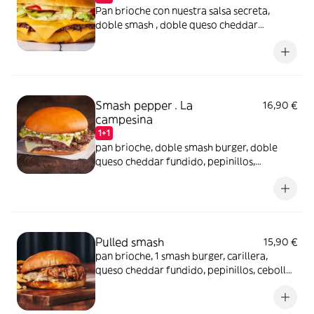
Pan brioche con nuestra salsa secreta,
doble smash , doble queso cheddar
fundido, una fresca mezcla de cebolla,
lechuga iceberg y la acidez de los pepinillos
Smash pepper . La
16,90 €
campesina
1+1
pan brioche, doble smash burger, doble
queso cheddar fundido, pepinillos,
mayonesa, la frescura de la lechuga iceburg
y el dulzor de la cebolla
Pulled smash
15,90 €
pan brioche, 1 smash burger, carillera,
queso cheddar fundido, pepinillos, cebolla
y nuestra salsa secreta