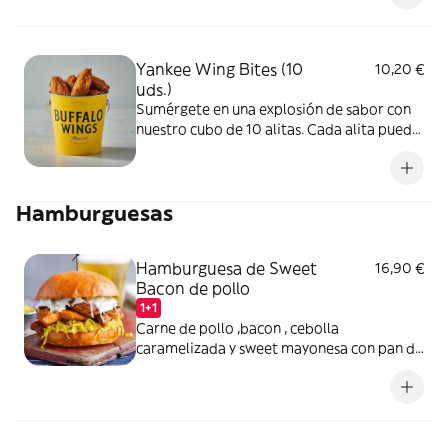
bañada en una de nuestras salsas secreta.
Yankee Wing Bites (10
10,20 €
uds.)
Sumérgete en una explosión de sabor con
nuestro cubo de 10 alitas. Cada alita puede
estar bañada en una de nuestras 6 salsas,
perfecta para acompañar con una cerveza
fría. ¿Estás listo para despegar hacia el
Hamburguesas
paraíso de las alitas?”
Hamburguesa de Sweet
16,90 €
Bacon de pollo
1+1
Carne de pollo ,bacon , cebolla
caramelizada y sweet mayonesa con pan de
brioche