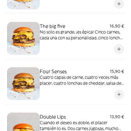
explosión de sabores y una sensación de
placer absoluto en cada mordida. ¿Listo
para perderte en este paraíso carnivoro?
The big five
16,90 €
No solo es grande, ¡es épica! Cinco carnes,
cada una con su personalidad, cinco lonchas
de cheddar, salsa de la casa, cebolla y
pepinillos. Prepárate para un encuentro
que dejará huella.
Four Senses
15,90 €
Cuatro capas de carne, cuatro veces más
placer, cuatro lonchas de cheddar, salsa de
la casa, cebolla y pepinillos que hará que
tus sentidos exploten en una fiesta de
sabores. Este es solo el principio de una
noche inolvidable.
Double Lips
13,90 €
Cuando el deseo es doble, el placer
también lo es. Dos carnes jugosas, mucho