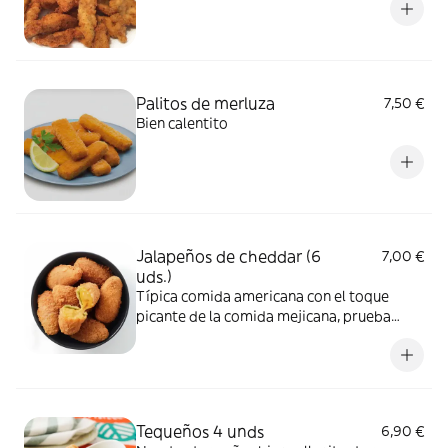
Palitos de merluza
7,50 €
Bien calentito
Jalapeños de cheddar (6
7,00 €
uds.)
Típica comida americana con el toque
picante de la comida mejicana, prueba
nuestros jalapeños de cheddar están de
vicio
Tequeños 4 unds
6,90 €