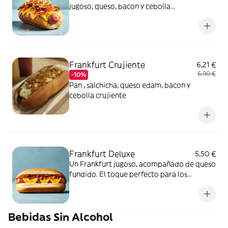
jugoso, queso, bacon y cebolla
caramelizada. Un bocado único que no
puedes dejar pasar.
Frankfurt Crujiente
6,21 €
6,90 €
-10%
Pan , salchicha, queso edam, bacon y
cebolla crujiente
Frankfurt Deluxe
5,50 €
Un Frankfurt jugoso, acompañado de queso
fundido. El toque perfecto para los
amantes de los sabores intensos.
Bebidas Sin Alcohol