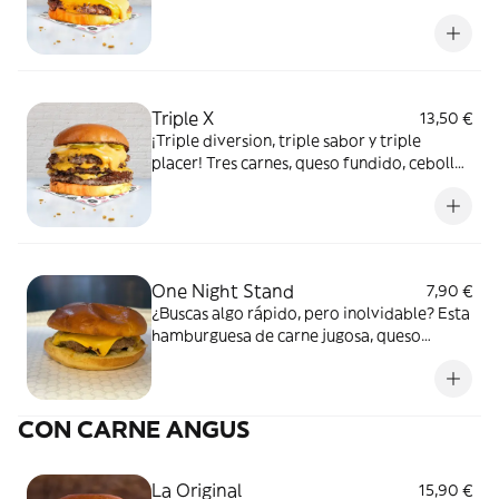
queso, cebolla , pepinillos y una salsa
secreta que te hará gemir de placer. ¿Listo
para un beso carnívoro? Prepárate, porque
esta relación es solo el comienzo.
Triple X
13,50 €
¡Triple diversion, triple sabor y triple
placer! Tres carnes, queso fundido, cebolla,
pepinillos y esa mezcla perfecta de salsas
que pondra tu paladar a explotar.
Advertencia: no apta para corazones
debiles.
One Night Stand
7,90 €
¿Buscas algo rápido, pero inolvidable? Esta
hamburguesa de carne jugosa, queso
fundido, salsa irresistible, cebolla y
pepinillos te hará desear más. Un solo
bocado y sabrás si fue amor a primera
CON CARNE ANGUS
mordida. ¡Que no se repita! O tal vez sí…
La Original
15,90 €