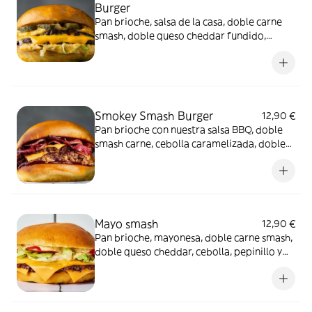
Burger
Pan brioche, salsa de la casa, doble carne
smash, doble queso cheddar fundido,
cebolla, lechuga y pepinillos
Smokey Smash Burger
12,90 €
Pan brioche con nuestra salsa BBQ, doble
smash carne, cebolla caramelizada, doble
queso cheddar fundido, bacon, y cebolla
crujiente
Mayo smash
12,90 €
Pan brioche, mayonesa, doble carne smash,
doble queso cheddar, cebolla, pepinillo y
lechuga iceberg