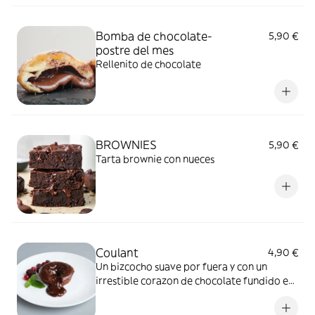
Bomba de chocolate-
5,90 €
postre del mes
Rellenito de chocolate
BROWNIES
5,90 €
Tarta brownie con nueces
Coulant
4,90 €
Un bizcocho suave por fuera y con un
irrestible corazon de chocolate fundido en
su interior. Cada cucharada libera una
explosion de sabor intenso a cacao, ideal