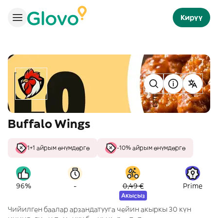
Кирүү
Buffalo Wings
1+1 айрым өнүмдөргө
-10% айрым өнүмдөргө
-
96%
0,49 €
Prime
Акысыз
Чийилген баалар арзандатууга чейин акыркы 30 күн