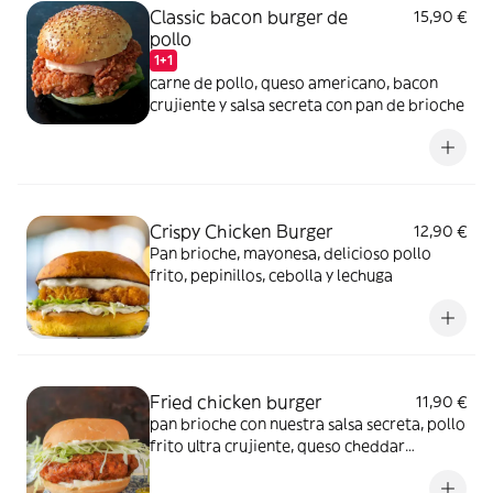
Classic bacon burger de
15,90 €
pollo
1+1
carne de pollo, queso americano, bacon
crujiente y salsa secreta con pan de brioche
Crispy Chicken Burger
12,90 €
Pan brioche, mayonesa, delicioso pollo
frito, pepinillos, cebolla y lechuga
Fried chicken burger
11,90 €
pan brioche con nuestra salsa secreta, pollo
frito ultra crujiente, queso cheddar
fundido, una fresca mezcla de cebolla y
lechuga y la acidez de los pepinillos