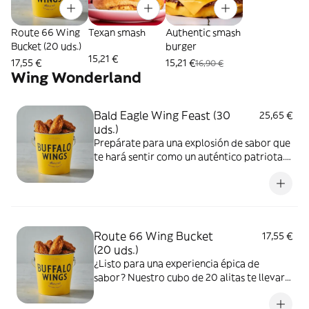
Route 66 Wing
Texan smash
Authentic smash
Bucket (20 uds.)
burger
15,21 €
17,55 €
15,21 €
16,90 €
Wing Wonderland
Bald Eagle Wing Feast (30
25,65 €
uds.)
Prepárate para una explosión de sabor que
te hará sentir como un auténtico patriota.
Nuestro cubo de 30 alitas, bañadas en una
de nuestras salsas, es la bandera de la
felicidad gastronómica. Estas alitas son
libertad, sabor y gloria en cada bocado.
Route 66 Wing Bucket
17,55 €
(20 uds.)
¿Listo para una experiencia épica de
sabor? Nuestro cubo de 20 alitas te llevará
directo a la tierra de las oportunidades
culinarias. Cada cubo alitas puede estar