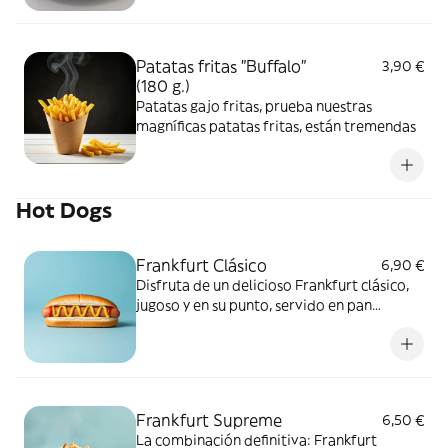
Patatas fritas "Buffalo"
3,90 €
(180 g.)
Patatas gajo fritas, prueba nuestras
magníficas patatas fritas, están tremendas
Hot Dogs
Frankfurt Clásico
6,90 €
Disfruta de un delicioso Frankfurt clásico,
jugoso y en su punto, servido en pan
crujiente. El snack perfecto para cualquier
momento.
Frankfurt Supreme
6,50 €
La combinación definitiva: Frankfurt