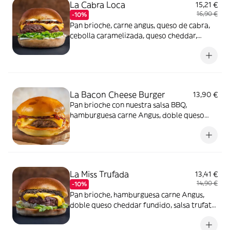
La Cabra Loca
15,21 €
16,90 €
-10%
Pan brioche, carne angus, queso de cabra,
cebolla caramelizada, queso cheddar,
mayonesa y lechuga
La Bacon Cheese Burger
13,90 €
Pan brioche con nuestra salsa BBQ,
hamburguesa carne Angus, doble queso
cheddar fundido, bacon y cebolla
caramelizada
La Miss Trufada
13,41 €
14,90 €
-10%
Pan brioche, hamburguesa carne Angus,
doble queso cheddar fundido, salsa trufata
y lechuga