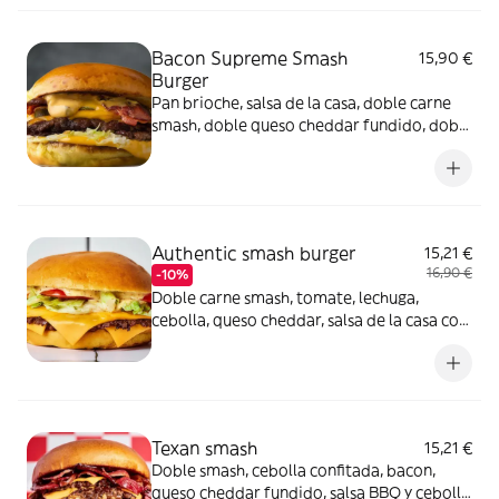
Bacon Supreme Smash
15,90 €
Burger
Pan brioche, salsa de la casa, doble carne
smash, doble queso cheddar fundido, doble
bacon, cebolla, lechuga y pepinillos
Authentic smash burger
15,21 €
16,90 €
-10%
Doble carne smash, tomate, lechuga,
cebolla, queso cheddar, salsa de la casa con
pan brioche
Texan smash
15,21 €
Doble smash, cebolla confitada, bacon,
queso cheddar fundido, salsa BBQ y cebolla