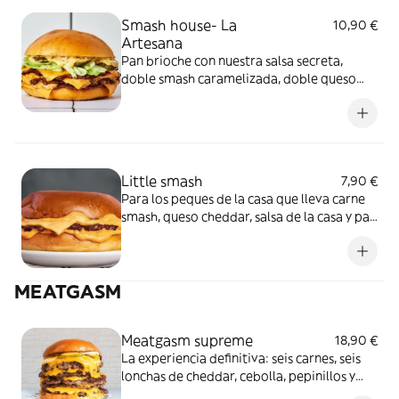
Smash house- La
10,90 €
Artesana
Pan brioche con nuestra salsa secreta,
doble smash caramelizada, doble queso
cheddar fundido, una fresca mezcla de
cebolla, lechuga y la acidez de los pepinillos
Little smash
7,90 €
Para los peques de la casa que lleva carne
smash, queso cheddar, salsa de la casa y pan
brioche
MEATGASM
Meatgasm supreme
18,90 €
La experiencia definitiva: seis carnes, seis
lonchas de cheddar, cebolla, pepinillos y
salsa de la casa que provocará una