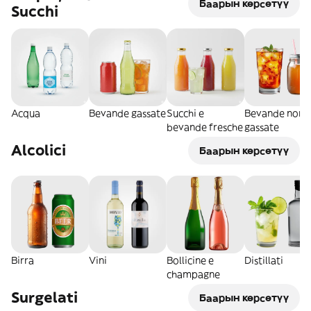
Баарын көрсөтүү
Succhi
Acqua
Bevande gassate
Succhi e
Bevande non
bevande fresche
gassate
Alcolici
Баарын көрсөтүү
Birra
Vini
Bollicine e
Distillati
champagne
Surgelati
Баарын көрсөтүү