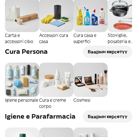
Carta e
Accessori cura
Cura casa e
Stoviglie,
accessori cibo
casa
superfici
posateria e
pentole
Cura Persona
Баарын көрсөтүү
Igiene personale
Cura e creme
Cosmesi
corpo
Igiene e Parafarmacia
Баарын көрсөтүү