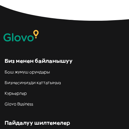
Биз менен байланышуу
Бош жумуш орундары
Бизнесиңизди каттатыңыз
Курьерлер
Glovo Business
Пайдалуу шилтемелер