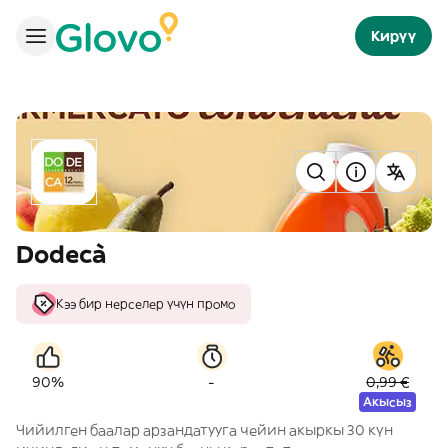
Кирүү
Dodecà
Кээ бир нерселер үчүн промо
-
90%
0,99 €
Акысыз
Чийилген баалар арзандатууга чейин акыркы 30 күн