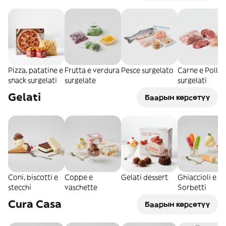
Pizza, patatine e
Frutta e verdura
Pesce surgelato
Carne e Pollo
snack surgelati
surgelate
surgelati
Gelati
Баарын көрсөтүү
Coni, biscotti e
Coppe e
Gelati dessert
Ghiaccioli e
stecchi
vaschette
Sorbetti
Cura Casa
Баарын көрсөтүү