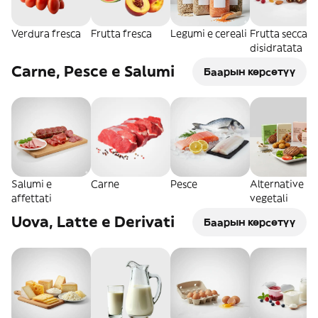
Verdura fresca
Frutta fresca
Legumi e cereali
Frutta secca e
disidratata
Carne, Pesce e Salumi
Баарын көрсөтүү
Salumi e
Carne
Pesce
Alternative
affettati
vegetali
Uova, Latte e Derivati
Баарын көрсөтүү