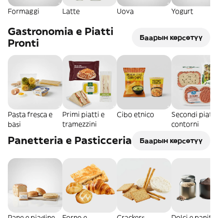
Formaggi
Latte
Uova
Yogurt
Gastronomia e Piatti
Баарын көрсөтүү
Pronti
Pasta fresca e
Primi piatti e
Cibo etnico
Secondi piatti
basi
tramezzini
contorni
Panetteria e Pasticceria
Баарын көрсөтүү
Pane e piadine
Forno e
Crackers,
Dolci e panific