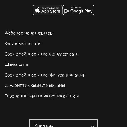
Жоболор жана шарттар
Купуялык саясаты
Cookie файлдарын колдонуу саясаты
Шайкештик
Cookie файлдарын конфигурациялаңыз
Санариптик кызмат мыйзамы
Европанын жеткиликтүүлүк актысы