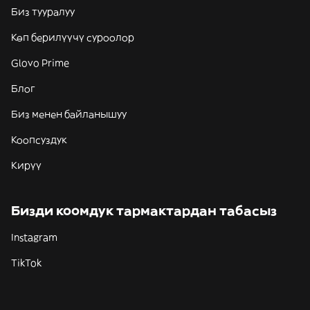
Биз тууралуу
Көп берилүүчү суроолор
Glovo Prime
Блог
Биз менен байланышуу
Коопсуздук
Кирүү
Бизди коомдук тармактардан табасыз
Instagram
TikTok