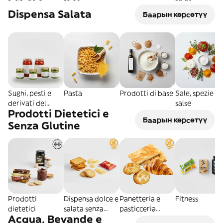
Dispensa Salata
Баарын көрсөтүү
Sughi, pesti e
Pasta
Prodotti di base
Sale, spezie e
derivati del
salse
Prodotti Dietetici e
pomodoro
Баарын көрсөтүү
Senza Glutine
Prodotti
Dispensa dolce e
Panetteria e
Fitness
dietetici
salata senza
pasticceria
Acqua, Bevande e
glutine
senza glutine