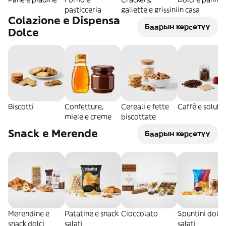
pasticceria
gallette e grissini
in casa
Colazione e Dispensa
Баарын көрсөтүү
Dolce
Biscotti
Confetture,
Cereali e fette
Caffè e solubil
miele e creme
biscottate
Snack e Merende
Баарын көрсөтүү
Merendine e
Patatine e snack
Cioccolato
Spuntini dolci
snack dolci
salati
salati