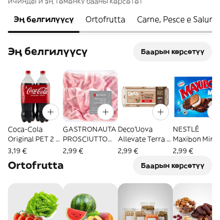
ичиндеги эң төмөнкү бааны көрсөтөт
Эң белгилүүсү
Ortofrutta
Carne, Pesce e Salumi
Эң белгилүүсү
Баарын көрсөтүү
Coca-Cola
GASTRONAUTA
Deco'Uova
NESTLÉ
Original PET 2 x
PROSCIUTTO
Allevate Terra M
Maxibon Mini
1,5 L
COTTO AQ
X10 - 155155
Classic 6 x 51 g
3,19 €
2,99 €
2,99 €
2,99 €
80GR
Ortofrutta
Баарын көрсөтүү