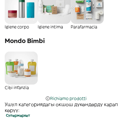
Igiene corpo
Igiene intima
Parafarmacia
Mondo Bimbi
Cibi infanzia
Richiamo prodotti
Ушул категориядагы окшош дүкөндөрдү карап
көрүү:
Супермаркет