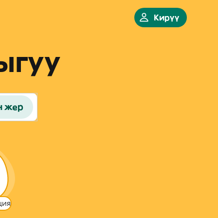
Кирүү
ыгуу
н жер
ция