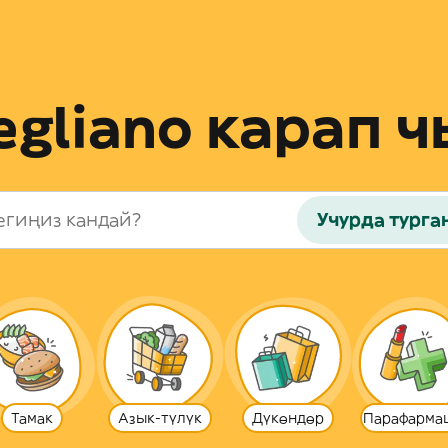
egliano карап ч
Учурда турга
Тамак
Азык-түлүк
Дүкөндөр
Парафарма