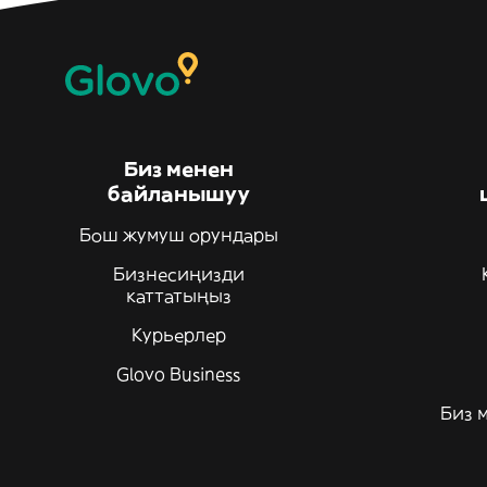
Биз менен
байланышуу
Бош жумуш орундары
Бизнесиңизди
каттатыңыз
Курьерлер
Glovo Business
Биз 