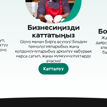
Бизнесиңизди
Бо
каттатыңыз
Жа
уп,
Glovo менен бирге өсүңүз! Биздин
даярс
ктуу
технологияларыбыз жана
эле
lovo
колдонуучуларыбыз аркылуу көбүрөөк
б
нерсе сатып, жаңы мүмкүнчүлүктөрдү
ачасыз!
Катталуу