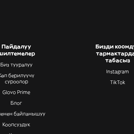
Пайдалуу
Бизди коомд
шилтемелер
тармактард
табасыз
Биз тууралуу
Instagram
Көп берилүүчү
суроолор
TikTok
Glovo Prime
Блог
менен байланышуу
Коопсуздук