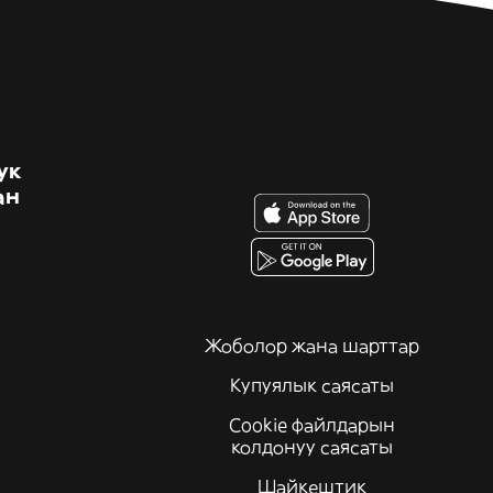
ук
ан
Жоболор жана шарттар
Купуялык саясаты
Cookie файлдарын
колдонуу саясаты
Шайкештик