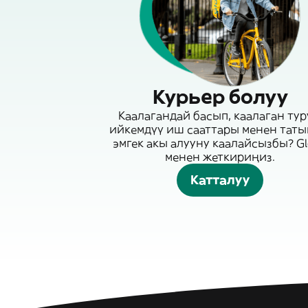
Курьер болуу
Каалагандай басып, каалаган тур
ийкемдүү иш сааттары менен таты
эмгек акы алууну каалайсызбы? G
менен жеткириңиз.
Катталуу