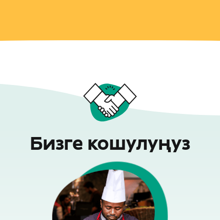
Бизге кошулуңуз