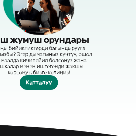
ш жумуш орундары
ңы бийиктиктерди багындырууга
ызбы? Эгер дымагыңыз күчтүү, ошол
 маалда кичипейил болсоңуз жана
ашкалар менен иштегенди жакшы
көрсөңүз, бизге келиңиз!
Катталуу