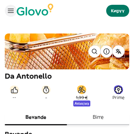
Кирүү
Da Antonello
-
--
1,99 €
Prime
Акысыз
Bevande
Birre