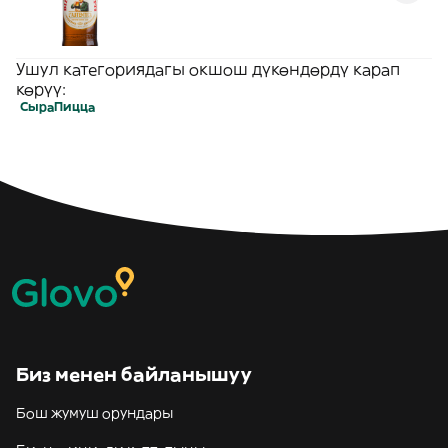
Ушул категориядагы окшош дүкөндөрдү карап
көрүү:
Сыра
Пицца
Биз менен байланышуу
Бош жумуш орундары