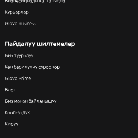
Бизнесиңизди каттатыңыз
Курьерлер
Glovo Business
Пайдалуу шилтемелер
Биз тууралуу
Көп берилүүчү суроолор
Glovo Prime
Блог
Биз менен байланышуу
Коопсуздук
Кирүү