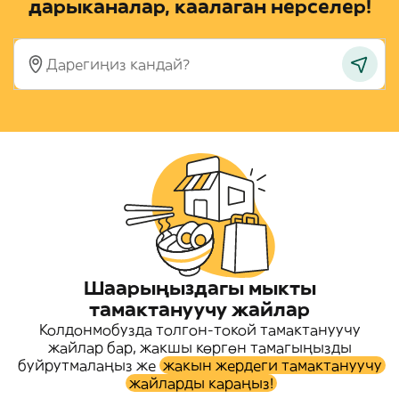
дарыканалар, каалаган нерселер!
Шаарыңыздагы мыкты
тамактануучу жайлар
Колдонмобузда толгон-токой тамактануучу
жайлар бар, жакшы көргөн тамагыңызды
буйрутмалаңыз же
жакын жердеги тамактануучу
жайларды караңыз!