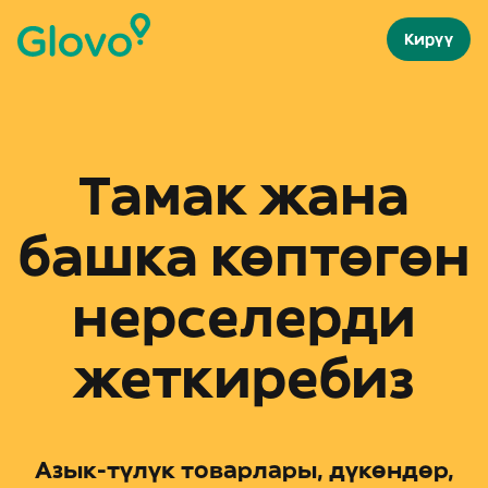
Кирүү
Тамак жана
башка көптөгөн
нерселерди
жеткиребиз
Азык-түлүк товарлары, дүкөндөр,