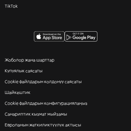
TikTok
Жоболор жана шарттар
Купуялык саясаты
Cookie файлдарын колдонуу саясаты
Шайкештик
Cookie файлдарын конфигурациялаңыз
Санариптик кызмат мыйзамы
Европанын жеткиликтүүлүк актысы