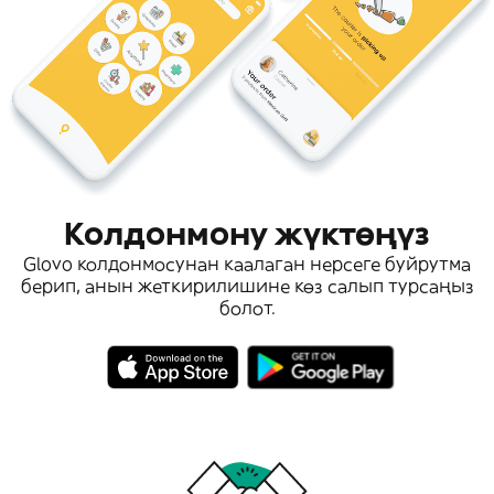
Колдонмону жүктөңүз
Glovo колдонмосунан каалаган нерсеге буйрутма
берип, анын жеткирилишине көз салып турсаңыз
болот.