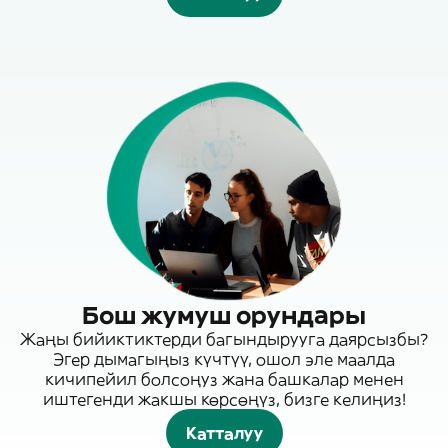
Бош жумуш орундары
Жаңы бийиктиктерди багындырууга даярсызбы?
Эгер дымагыңыз күчтүү, ошол эле маалда
кичипейил болсоңуз жана башкалар менен
иштегенди жакшы көрсөңүз, бизге келиңиз!
Катталуу