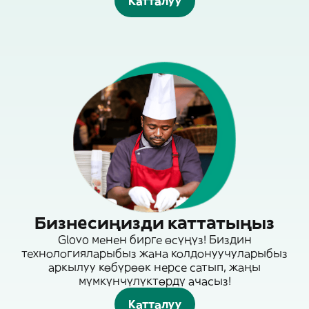
Катталуу
Бизнесиңизди каттатыңыз
Glovo менен бирге өсүңүз! Биздин
технологияларыбыз жана колдонуучуларыбыз
аркылуу көбүрөөк нерсе сатып, жаңы
мүмкүнчүлүктөрдү ачасыз!
Катталуу