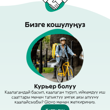
Бизге кошулуңуз
Курьер болуу
Каалагандай басып, каалаган туруп, ийкемдүү иш
сааттары менен татыктуу эмгек акы алууну
каалайсызбы? Glovo менен жеткириңиз.