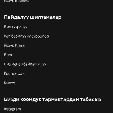
Glovo Business
Пайдалуу шилтемелер
Биз тууралуу
Көп берилүүчү суроолор
Glovo Prime
Блог
Биз менен байланышуу
Коопсуздук
Кирүү
Бизди коомдук тармактардан табасыз
Instagram