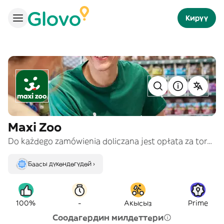
Кирүү
Maxi Zoo
Do każdego zamówienia doliczana jest opłata za torbę: 1,39 PLN/szt. Liczba toreb zależy od wielkości zamówienia. Podczas trwania promocji naliczana jest cena promocyjna. Główny Inspektorat Weterynarii - Link: https://pasze.wetgiw.gov.pl/otc/demo/
Баасы дүкөндөгүдөй ›
-
100%
Акысыз
Prime
Соодагердин милдеттери