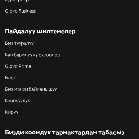
Glovo Business
Пайдалуу шилтемелер
Биз тууралуу
Көп берилүүчү суроолор
Glovo Prime
Блог
Биз менен байланышуу
Коопсуздук
Кирүү
Бизди коомдук тармактардан табасыз