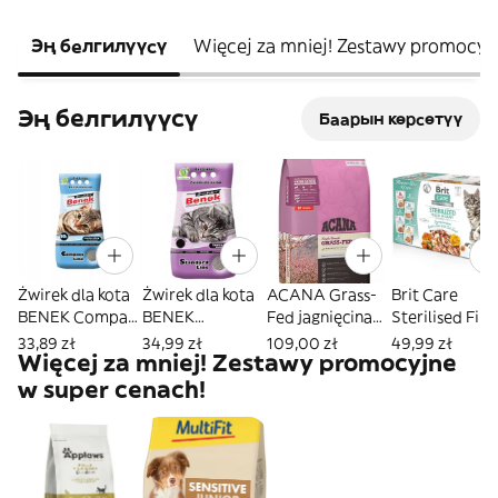
Эң белгилүүсү
Więcej za mniej! Zestawy promocyj
Эң белгилүүсү
Баарын көрсөтүү
Żwirek dla kota
Żwirek dla kota
ACANA Grass-
Brit Care
BENEK Compact
BENEK
Fed jagnięcina
Sterilised File
Naturalny 10L
Standard
2kg
w sosie 12x85g
33,89 zł
34,99 zł
109,00 zł
49,99 zł
Więcej za mniej! Zestawy promocyjne
Lawenda 10L
w super cenach!