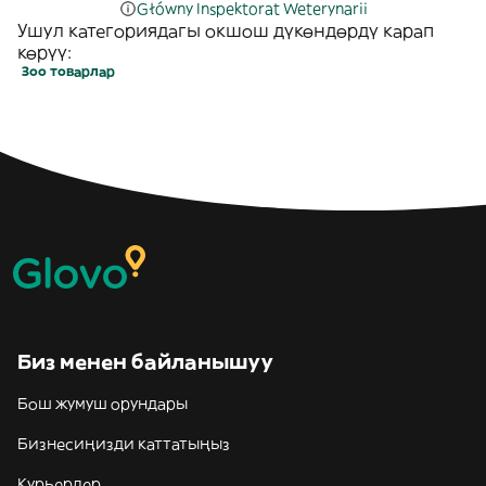
Główny Inspektorat Weterynarii
Ушул категориядагы окшош дүкөндөрдү карап
көрүү:
Зоо товарлар
Биз менен байланышуу
Бош жумуш орундары
Бизнесиңизди каттатыңыз
Курьерлер