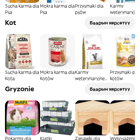
Sucha karma dla
Mokra karma dla
Przysmaki dla
Karmy
Psa
Psa
psów
weterynaryjne
dla psów
Kot
Баарын көрсөтүү
Sucha karma dla
Mokra karma dla
Karmy
Przysmaki dla
Kota
Kotów
weterynaryjne
kotów
dla kotów
Gryzonie
Баарын көрсөтүү
Pokarmy dla
Klatki
Zabawki dla
Wyposażenie