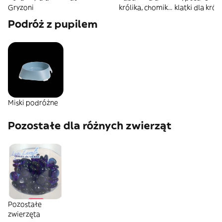
Gryzoni
królika, chomika
klatki dla króli
i innych gryzoni
chomika i inny
Podróż z pupilem
gryzoni
Miski podróżne
Pozostałe dla różnych zwierząt
Pozostałe
zwierzęta