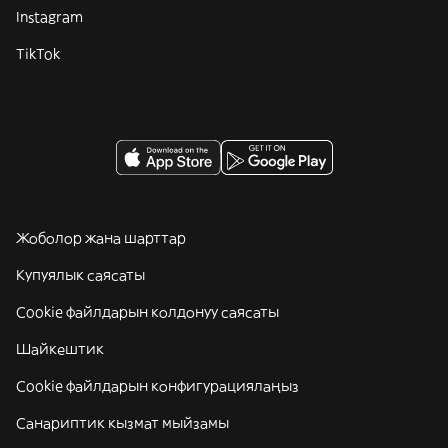
Instagram
TikTok
Жоболор жана шарттар
Купуялык саясаты
Cookie файлдарын колдонуу саясаты
Шайкештик
Cookie файлдарын конфигурациялаңыз
Санариптик кызмат мыйзамы