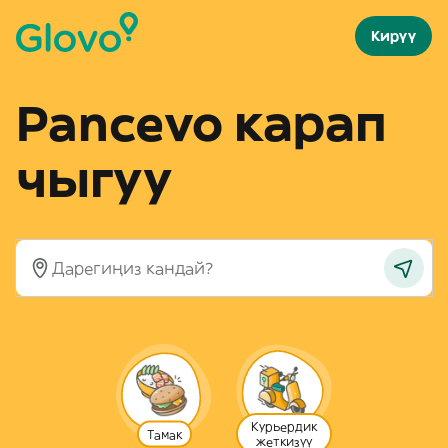
Кирүү
Pancevo карап
чыгуу
Курьердик
Тамак
жеткизүү