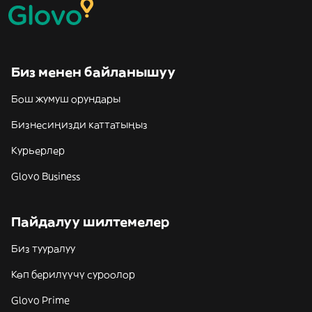
Биз менен байланышуу
Бош жумуш орундары
Бизнесиңизди каттатыңыз
Курьерлер
Glovo Business
Пайдалуу шилтемелер
Биз тууралуу
Көп берилүүчү суроолор
Glovo Prime