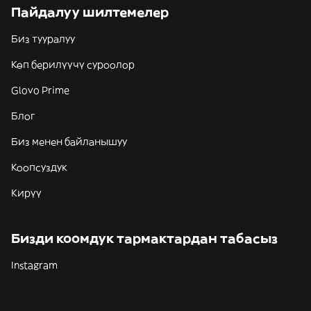
Пайдалуу шилтемелер
Биз тууралуу
Көп берилүүчү суроолор
Glovo Prime
Блог
Биз менен байланышуу
Коопсуздук
Кирүү
Бизди коомдук тармактардан табасыз
Instagram