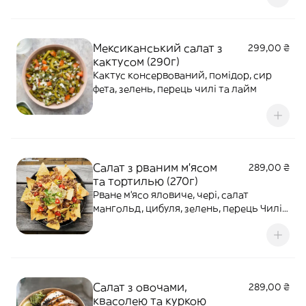
Мексиканський салат з
299,00 ₴
кактусом (290г)
Кактус консервований, помідор, сир
фета, зелень, перець чилі та лайм
Салат з рваним м'ясом
289,00 ₴
та тортилью (270г)
Рване м'ясо яловиче, чері, салат
мангольд, цибуля, зелень, перець Чилі,
соус гостро-солодкий
Салат з овочами,
289,00 ₴
квасолею та куркою