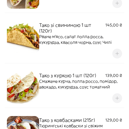
Тако зі свининою 1 шт
145,00 ₴
(120г)
Рване м'ясо, салат лолла росса,
кукурудза, квасоля чорна, cоус Чилі
Тако з куркою 1 шт (120г)
139,00 ₴
Смажене курча, лолла россо, помідор,
авокадо, кукурудза, соус томатний
Тако з ковбасками (215г)
129,00 ₴
Тюрингські ковбаски зі свіжим