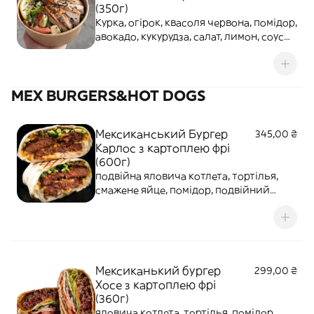
(350г)
Курка, огірок, квасоля червона, помідор,
авокадо, кукурудза, салат, лимон, соус
Табаско, соус часниковий, кунжут
MEX BURGERS&HOT DOGS
Мексиканський Бургер
345,00 ₴
Карлос з картоплею фрі
(600г)
подвійна яловича котлета, тортілья,
смажене яйце, помідор, подвійний
сирчедер, огірок, карамелізована
цибуля, майонез / кетчуп
Мексиканький бургер
299,00 ₴
Хосе з картоплею фрі
(360г)
яловича котлета, тортілья, помідор,