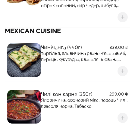
огірок солоний, сир чедер, цибуля,
лист салату, майонез / кетчуп
MEXICAN CUISINE
Чимічанга (440г)
339,00 ₴
тортілья, яловичина рване м'ясо, овочі,
перець, кукурудза, квасоля червона,
сир, соус BBQ, соус сирний
Чилі кон карне (350г)
299,00 ₴
Яловичина, овочевий мікс, перець Чилі,
квасоля чорна, Табаско