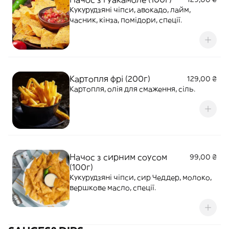
Кукурудзяні чіпси, авокадо, лайм,
часник, кінза, помідори, спеції.
Картопля фрі (200г)
129,00 ₴
Картопля, олія для смаження, сіль.
Начос з сирним соусом
99,00 ₴
(100г)
Кукурудзяні чіпси, сир Чеддер, молоко,
вершкове масло, спеції.