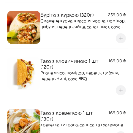
Буріто з куркою (320г)
259,00 ₴
Смажене курча, квасоля чорна, помідор,
цибуля, перець, яйце, салат лист, соус
Спайс, соус BBQ
Тако з яловичиною 1 шт
169,00 ₴
(120г)
Рване м'ясо, помідор, перець, цибуля,
перець Чилі, соус BBQ
Тако з креветкою 1 шт
169,00 ₴
(130г)
креветка тигрова, сальса та гуакамоле