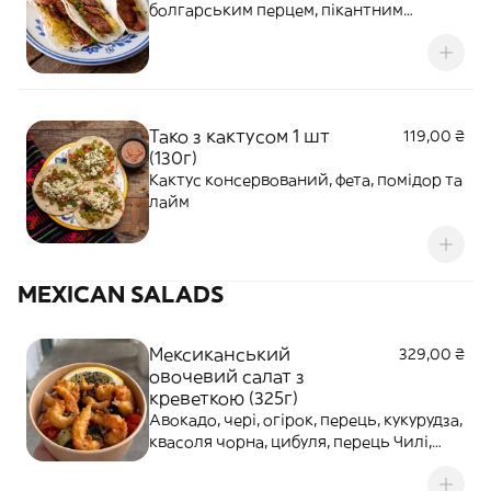
болгарським перцем, пікантним
халапеньйо та кримською цибулею.
Поєднання має насичений смак із
легкою гостринкою та овочевою
свіжістю.
Тако з кактусом 1 шт
119,00 ₴
(130г)
Кактус консервований, фета, помідор та
лайм
MEXICAN SALADS
Мексиканський
329,00 ₴
овочевий салат з
креветкою (325г)
Авокадо, чері, огірок, перець, кукурудза,
квасоля чорна, цибуля, перець Чилі,
зелень, кунжут