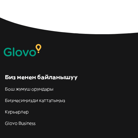
Биз менен байланышуу
Бош жумуш орундары
Бизнесиңизди каттатыңыз
Курьерлер
Glovo Business