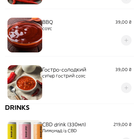
BBQ
39,00 ₴
соус
Гостро-солодкий
39,00 ₴
супер гострий соус
DRINKS
CBD drink (330мл)
219,00 ₴
Лимонад із CBD