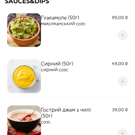
SAUCES&DIPS
Гуакамоле (50г)
99,00 ₴
мексиканський соус
Сирний (50г)
49,00 ₴
сирний соус
Гострий джем з чилі
39,00 ₴
(50г)
соус