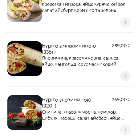
креветка тигрова, яйце куряче, огірок,
салат айсберг, крем сир та зелень
Буріто з яловичиною
289,00 ₴
(335г)
Яловичина, квасоля чорна, сальса,
яйце, мангольд, соус часниковий
Буріто зі свининою
269,00 ₴
(320г)
Свинина, квасоля чорна, помідор,
цибуля, перець, салат айсберг, яйце,
джем Чилі