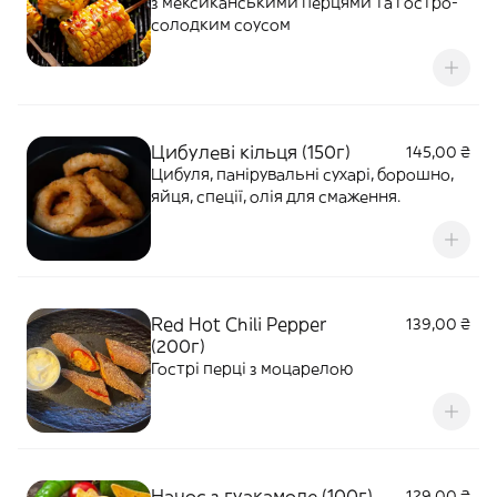
з мексиканськими перцями та гостро-
солодким соусом
Цибулеві кільця (150г)
145,00 ₴
Цибуля, панірувальні сухарі, борошно,
яйця, спеції, олія для смаження.
Red Hot Chili Pepper
139,00 ₴
(200г)
Гострі перці з моцарелою
Начос з гуакамоле (100г)
129,00 ₴