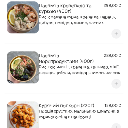
Паелья з креветкою та
299,00 ₴
куркою (400г)
Рис, смажене курча, креветка, перець,
цибуля, помідор, лимон, часник
Паелья з
289,00 ₴
морепродуктами (400г)
Рис, восьминіг, креветка, кальмар, мідії,
перець, цибуля, помідор, лимон, часник
Курячий попкорн (220г)
159,00 ₴
Порція хрустких, маленьких шматочків
курячого філе в паніровці