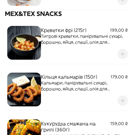
MEX&TEX SNACKS
Креветки фрі (215г)
199,00 ₴
Тигрові креветки, панірувальні сухарі,
борошно, яйця, спеції, олія для
смаження.
Кільця кальмарів (150г)
179,00 ₴
Кальмари, панірувальні сухарі,
борошно, яйця, спеції, олія для
смаження.
Кукурудза смажена на
159,00 ₴
грилі (360г)