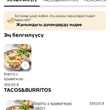
Бул дүкөн азыр жабык. Ага окшош нерселерди издеп
көрөсүзбү?
Жанымдагы дүкөндөрдү издөө
Эң белгилүүсү
Буріто з
креветкою
(380г)
359,00 ₴
TACOS&BURRITOS
Буріто з креветкою
359,00 ₴
(380г)