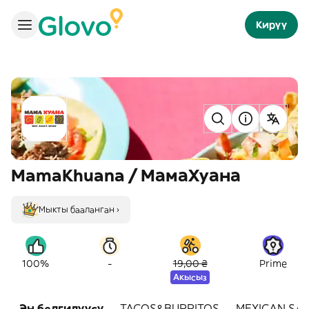
Кирүү
MamaKhuana / МамаХуана
Мыкты бааланган ›
-
100%
19,00 ₴
Prime
Акысыз
Эң белгилүүсү
TACOS&BURRITOS
MEXICAN SA