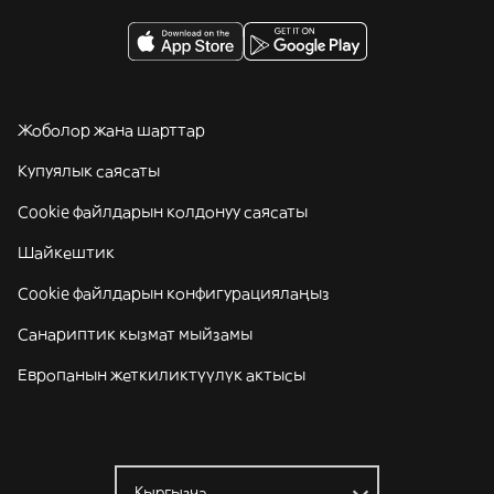
Жоболор жана шарттар
Купуялык саясаты
Cookie файлдарын колдонуу саясаты
Шайкештик
Cookie файлдарын конфигурациялаңыз
Санариптик кызмат мыйзамы
Европанын жеткиликтүүлүк актысы