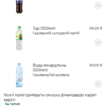
7up (500мл)
69,00 ₴
Газований солодкий напій
Вода мінеральна
69,00 ₴
(500мл)
Газована/негазована
Ушул категориядагы окшош дүкөндөрдү карап
көрүү:
Тез татым