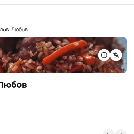
+Плов=Любов
=Любов