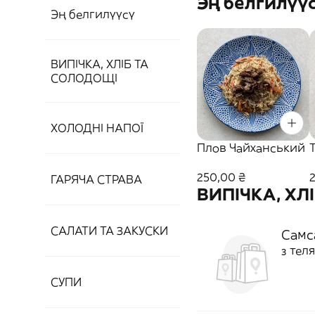
Эң белгилүү
Эң белгилүүсү
ВИПІЧКА, ХЛІБ ТА
СОЛОДОЩІ
ХОЛОДНІ НАПОЇ
Плов Чайханський
250,00 ₴
ГАРЯЧА СТРАВА
ВИПІЧКА, ХЛ
САЛАТИ ТА ЗАКУСКИ
Самс
з тел
СУПИ