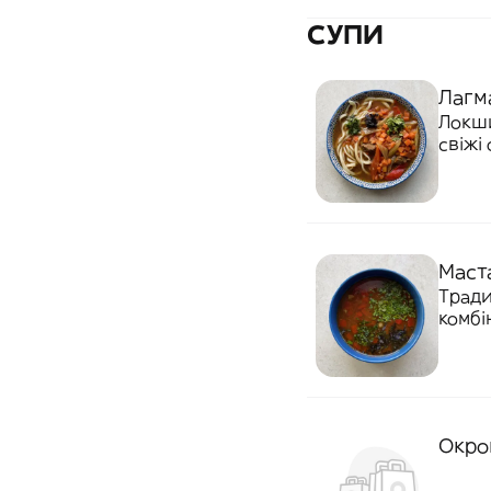
СУПИ
Лагм
Локши
свіжі
колор
справ
Маст
Тради
комбі
ялови
компо
багат
Окро