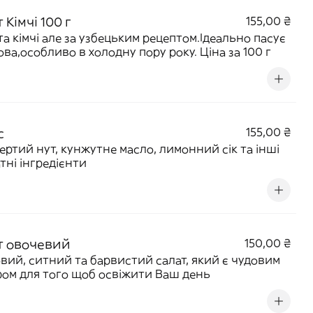
 Кімчі 100 г
155,00 ₴
.Ідеально пасує
ова,особливо в холодну пору року. Ціна за 100 г
с
155,00 ₴
ертий нут, кунжутне масло, лимонний сік та інші
тні інгредієнти
т овочевий
150,00 ₴
вий, ситний та барвистий салат, який є чудовим
вибором для того щоб освіжити Ваш день