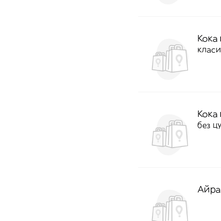
Кока 
клас
Кока 
без ц
Айра