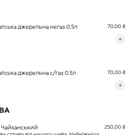
атська джерельна негаз 0.5л
70,00 ₴
атська джерельна с/газ 0.5л
70,00 ₴
АВА
 Чайханський
250,00 ₴
ва страва від нашого шефа. Найніжніша