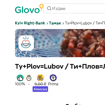
Kyiv Right-Bank
Тамак
Ty+Plov=Lubov / Ти
Ty+Plov=Lubov / Ти+Плов
100%
-
9,00 ₴
Prime
Акысыз