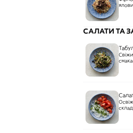
ялови
смак 
страв
САЛАТИ ТА 
Табу
Свіжи
смака
викор
непов
Сала
Освіж
склад
цибул