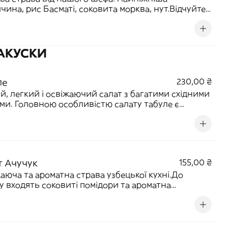
чина, рис Басматі, соковита морква, нут.Відчуйте
Узбекістану і любов з якою ми готуємо для вас цю
у в наших чавунних казанах.
ЗАКУСКИ
ле
230,00 ₴
й, легкий і освіжаючий салат з багатими східними
ми. Головною особливістю салату табуле є
истання кус-кусу, який надає йому текстури та
торного смаку.
т Ачучук
155,00 ₴
аюча та ароматна страва узбецької кухні.До
у входять соковиті помідори та ароматна
я.Рекомендуємо замовляти до плова