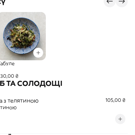
сү
Табуле
230,00 ₴
ІБ ТА СОЛОДОЩІ
а з телятиною
105,00 ₴
ятиною