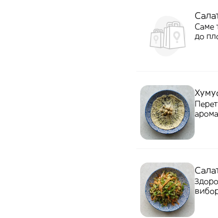
Салат
Саме та кімчі але за узбецьким рецептом
до пл
Хуму
Перет
арома
Сала
Здоро