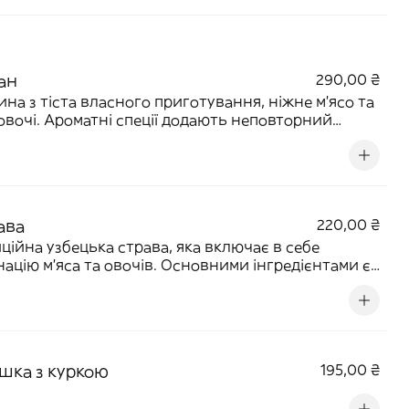
ан
290,00 ₴
на з тіста власного приготування, ніжне м'ясо та
 овочі. Ароматні спеції додають неповторний
ит, а лагмановий соус робить цю страву по-
жньому незабутньою.
ава
220,00 ₴
ційна узбецька страва, яка включає в себе
націю м'яса та овочів. Основними інгредієнтами є
чина, морква, картопля, цибуля та рис.Ці
ненти гармонійно поєднуються, створюючи
ий смак завдяки додаванню східних спецій.
шка з куркою
195,00 ₴