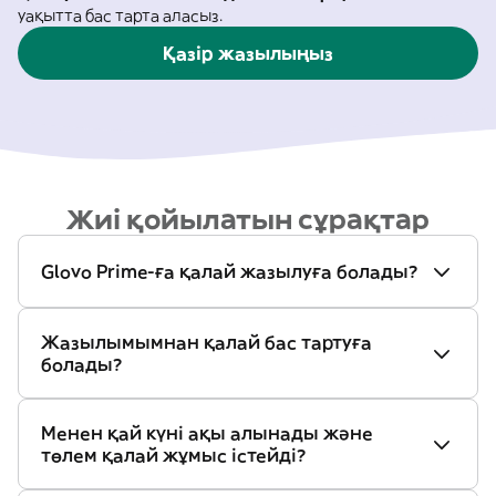
уақытта бас тарта аласыз.
Қазір жазылыңыз
Жиі қойылатын сұрақтар
Glovo Prime-ға қалай жазылуға болады?
Жазылымымнан қалай бас тартуға
болады?
Менен қай күні ақы алынады және
төлем қалай жұмыс істейді?