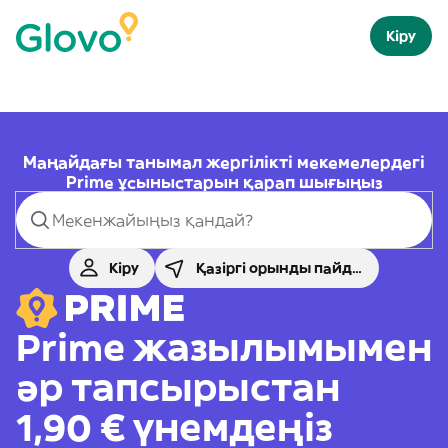
Кіру
Маңайдағы танымал жергілікті мекемелердегі
Prime ұсыныстарын қарап шығыңыз
Кіру
Қазіргі орынды пайдалану
Prime жазылымымен
әр тапсырыстан
1,90 € үнемдеңіз