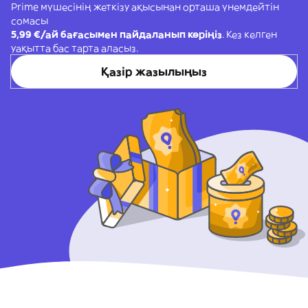
Prime мүшесінің жеткізу ақысынан орташа үнемдейтін
сомасы
5,99 €/ай бағасымен пайдаланып көріңіз
. Кез келген
уақытта бас тарта аласыз.
Қазір жазылыңыз