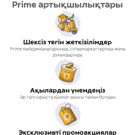
Prime артықшылықтары
Шексіз тегін жеткізілімдер
Prime мейрамханаларында, супермаркеттерінде және
дүкендерінде
Ақылардан үнемдеңіз
Әр тапсырыста қызмет ақысы төмен болады
Эксклюзивті промоакциялар