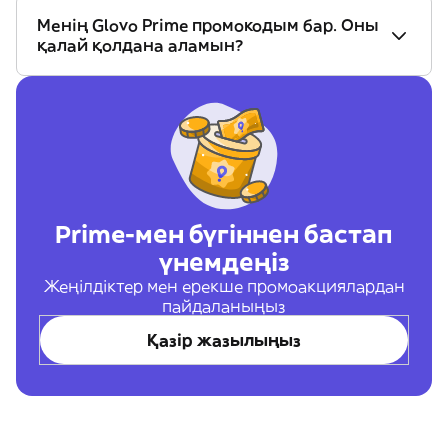
Менің Glovo Prime промокодым бар. Оны
қалай қолдана аламын?
Prime-мен бүгіннен бастап
үнемдеңіз
Жеңілдіктер мен ерекше промоакциялардан
пайдаланыңыз
Қазір жазылыңыз