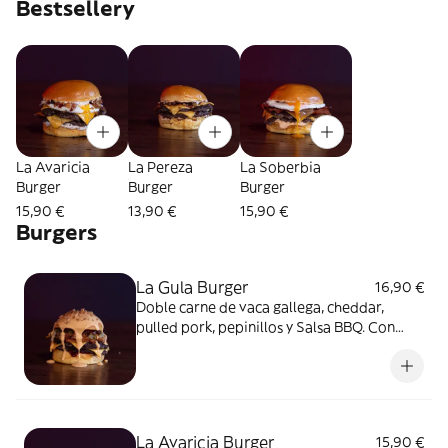
Bestsellery
La Avaricia
La Pereza
La Soberbia
Burger
Burger
Burger
15,90 €
13,90 €
15,90 €
Burgers
La Gula Burger
16,90 €
Doble carne de vaca gallega, cheddar,
pulled pork, pepinillos y Salsa BBQ. Con
queso cheddar fundido.
La Avaricia Burger
15,90 €