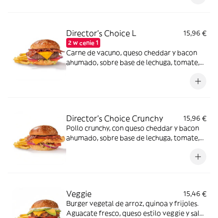
Director's Choice L
15,96 €
2 w cenie 1
Carne de vacuno, queso cheddar y bacon
ahumado, sobre base de lechuga, tomate,
cebolla morada y salsa especial FH en pan
clásico.
Director's Choice Crunchy
15,96 €
Pollo crunchy, con queso cheddar y bacon
ahumado, sobre base de lechuga, tomate,
cebolla morada y salsa FH en pan clásico.
Veggie
15,46 €
Burger vegetal de arroz, quinoa y frijoles.
Aguacate fresco, queso estilo veggie y salsa