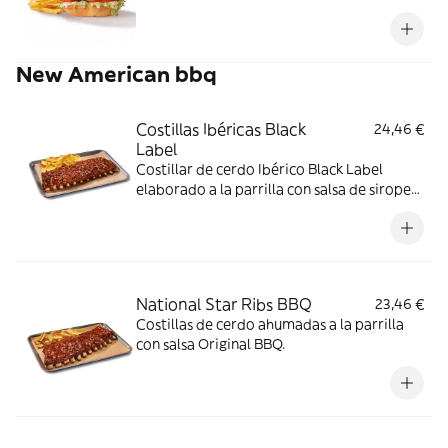
mayo garden sobre base de lechuga y
tomate en pan clásico.
New American bbq
Costillas Ibéricas Black
24,46 €
Label
Costillar de cerdo Ibérico Black Label
elaborado a la parrilla con salsa de sirope
de arce y BBQ coronado con paleta ibérica
crujiente y cebollino.
National Star Ribs BBQ
23,46 €
Costillas de cerdo ahumadas a la parrilla
con salsa Original BBQ.