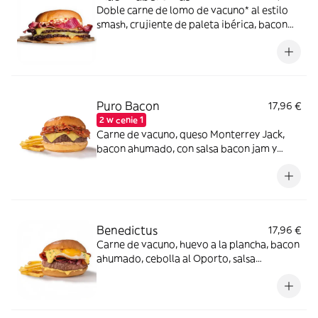
Doble carne de lomo de vacuno* al estilo
smash, crujiente de paleta ibérica, bacon
de Angus, queso cheddar y mayonesa de
huevo frito en pan estilo brioche. *60% de
lomo de vacuno.
Puro Bacon
17,96 €
2 w cenie 1
Carne de vacuno, queso Monterrey Jack,
bacon ahumado, con salsa bacon jam y
salsa mayo smoked bacon en pan estilo
brioche.
Benedictus
17,96 €
Carne de vacuno, huevo a la plancha, bacon
ahumado, cebolla al Oporto, salsa
holandesa.