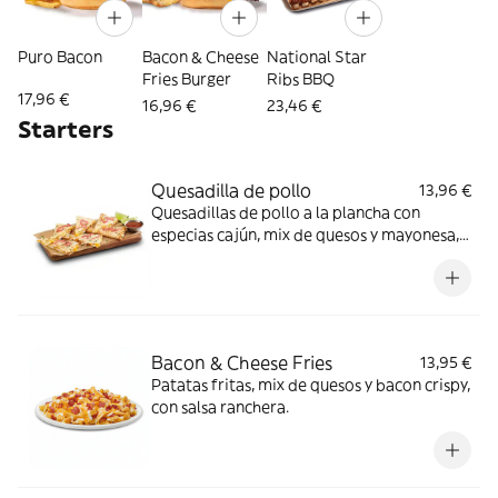
Puro Bacon
Bacon & Cheese
National Star
Fries Burger
Ribs BBQ
17,96 €
16,96 €
23,46 €
Starters
Quesadilla de pollo
13,96 €
Quesadillas de pollo a la plancha con
especias cajún, mix de quesos y mayonesa,
coronadas con cebolla encurtida y cilantro.
Acompañada de salsa roja mexicana y lima.
Bacon & Cheese Fries
13,95 €
Patatas fritas, mix de quesos y bacon crispy,
con salsa ranchera.