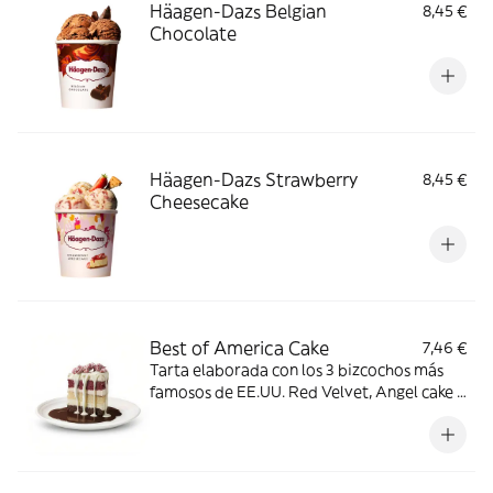
Häagen-Dazs Belgian
8,45 €
Chocolate
Häagen-Dazs Strawberry
8,45 €
Cheesecake
Best of America Cake
7,46 €
Tarta elaborada con los 3 bizcochos más
famosos de EE.UU. Red Velvet, Angel cake y
Devil’s cake, sobre una base de chocolate
negro. Bañada con chocolate blanco
crujiente y coronado con rocas de
chocolate rosa.