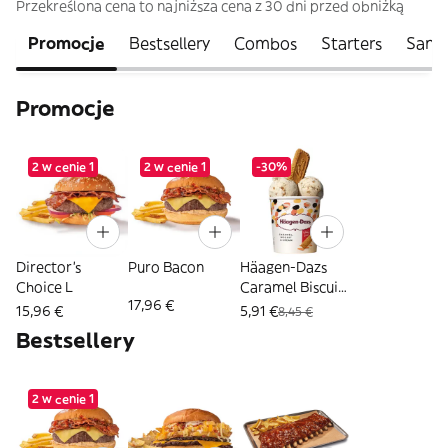
Przekreślona cena to najniższa cena z 30 dni przed obniżką
Promocje
Bestsellery
Combos
Starters
Sand
Promocje
2 w cenie 1
2 w cenie 1
-30%
Director's
Puro Bacon
Häagen-Dazs
Choice L
Caramel Biscuit
17,96 €
& Cream
15,96 €
5,91 €
8,45 €
Bestsellery
2 w cenie 1