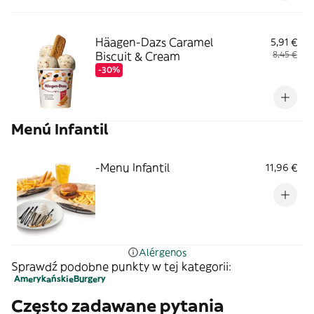
Häagen-Dazs Caramel
5,91 €
Biscuit & Cream
8,45 €
-30%
Menú Infantil
-Menu Infantil
11,96 €
Alérgenos
Sprawdź podobne punkty w tej kategorii:
Amerykańskie
Burgery
Często zadawane pytania