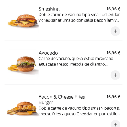
Smashing
16,96 €
Doble carne de vacuno tipo smash, cheddar
y cheddar ahumado con salsa bacon jam y
salsa especial FH en pan clásico.
Avocado
16,96 €
Carne de vacuno, queso estilo mexicano,
aguacate fresco, mezcla de cilantro,
cebolla y miel sobre salsa mayo-wey en pan
clásico.
Bacon & Cheese Fries
16,96 €
Burger
Doble carne de vacuno tipo smash, bacon &
cheese fries y queso Cheddar en pan estilo
brioche.