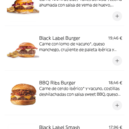
ahumada con salsa de yema de huevo,
queso cheddar ahumado en pan estilo
brioche.
Black Label Burger
19,46 €
Carne con lomo de vacuno*, queso
manchego, crujiente de paleta ibérica y
salsa mayo-mostaza en pan estilo brioche.
*60% de lomo de vacuno.
BBQ Ribs Burger
18,46 €
Carne de cerdo ibérico* y vacuno, costillas
deshilachadas con salsa sweet BBQ, queso
cheddar y cheddar ahumado, bacon y salsa
especial FH en pan clásico. *60% cerdo
ibérico.
Black Label Smash
17,96 €