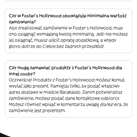
Czy w Foster's Hollywood obowiązuje minimalna wartość
zamówienia?
Aby zrealizować zamówienie w Foster's Hollywood, musi
ono osiągnąć wymaganą kwotę minimalną. Jeśli nie możesz
jej osiągnąć, musisz uiścić opłatę dodatkową, a wtedy
glovo dotrze do Ciebie bez żadnych przeszkód!
Czy mogę zamawiać produkty z Foster's Hollywood dla
innej osoby?
Oczywiście! Produkty z Foster's Hollywood możesz komuś
wysłać jako prezent. Pamiętaj tylko, by podać właściwy
adres dostawy w mieście Barakaldo. Zanim potwierdzisz
zamówienie, możesz podać dane kontaktowe odbiorcy.
Możesz również wpisać w komentarzu uwagę dla kuriera, że
zamówienie jest prezentem.