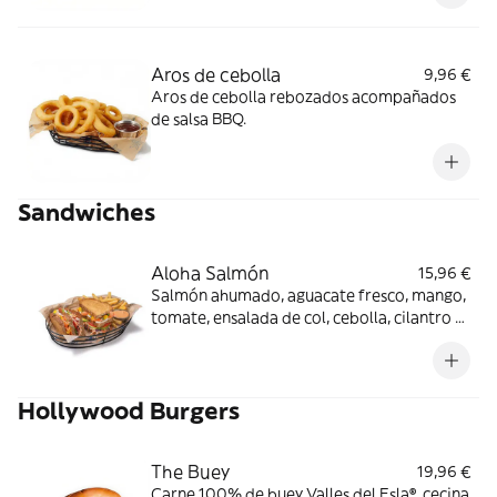
Aros de cebolla
9,96 €
Aros de cebolla rebozados acompañados
de salsa BBQ.
Sandwiches
Aloha Salmón
15,96 €
Salmón ahumado, aguacate fresco, mango,
tomate, ensalada de col, cebolla, cilantro y
mayonesa en pan con semillas. Los
productos de la pesca crudos han sido
previamente congelados a Tª < de -20ºC,
Hollywood Burgers
mínimo 24 horas.
The Buey
19,96 €
Carne 100% de buey Valles del Esla®, cecina