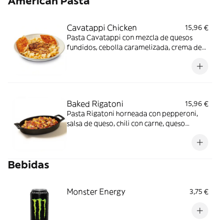
American Pasta
horas.
Cavatappi Chicken
15,96 €
Pasta Cavatappi con mezcla de quesos
fundidos, cebolla caramelizada, crema de
nata y salsa búfalo picante. Servida con
pechuga de pollo al estilo cajún o a la
parrilla y tostadas de pan.
Baked Rigatoni
15,96 €
Pasta Rigatoni horneada con pepperoni,
salsa de queso, chili con carne, queso
gouda, queso cheddar y cebollino.
Bebidas
Monster Energy
3,75 €