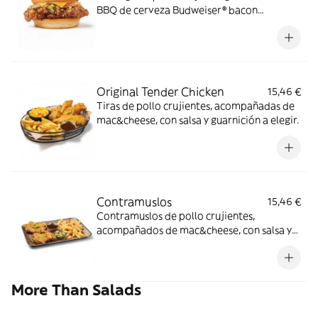
BBQ de cerveza Budweiser® bacon
ahumado, queso cheddar y relish de
pepinillos en pan estilo brioche.
Original Tender Chicken
15,46 €
Tiras de pollo crujientes, acompañadas de
mac&cheese, con salsa y guarnición a elegir.
Contramuslos
15,46 €
Contramuslos de pollo crujientes,
acompañados de mac&cheese, con salsa y
guarnición a elegir: Butter / Nashville / BBQ
de cerveza Budweiser®.
More Than Salads