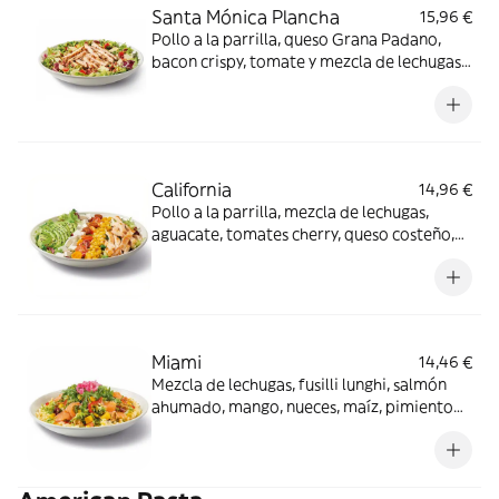
Santa Mónica Plancha
15,96 €
Pollo a la parrilla, queso Grana Padano,
bacon crispy, tomate y mezcla de lechugas
con salsa miel mostaza.
California
14,96 €
Pollo a la parrilla, mezcla de lechugas,
aguacate, tomates cherry, queso costeño,
maíz y semillas de sésamo negro con
vinagreta Gingersoy.
Miami
14,46 €
Mezcla de lechugas, fusilli lunghi, salmón
ahumado, mango, nueces, maíz, pimiento
rojo, rúcula y cebolla encurtida con aliño
cítrico y mostaza. Los productos de la
pesca crudos han sido previamente
congelados a Tª < de -20ºC, mínimo 24