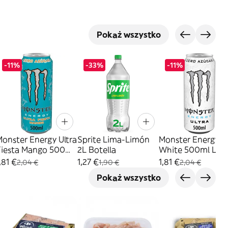
Pokaż wszystko
-11%
-33%
-11%
onster Energy Ultra
Sprite Lima-Limón
Monster Energy Ul
Fiesta Mango 500ml
2L Botella
White 500ml Lat
Lata
,81 €
1,27 €
1,81 €
2,04 €
1,90 €
2,04 €
Pokaż wszystko