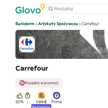
Benidorm
Artykuły Spożywcze
Carrefour
Carrefour
Produkty w promocji
92%
-
1,99 €
Prime
Bezpłatnie