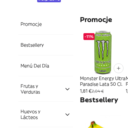
Promocje
Promocje
-11%
Bestsellery
Menú Del Día
Monster Energy Ultra
M
Paradise Lata 50 Cl.
Frutas y
Resto de Platos
1,81 €
1
2,04 €
Verduras
Preparados
Bestsellery
Huevos y
Platos de Menú
Frutas
Lácteos