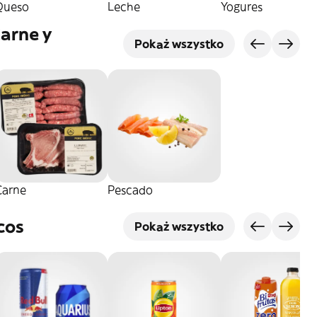
Queso
Leche
Yogures
Carne y
Pokaż wszystko
Carne
Pescado
cos
Pokaż wszystko