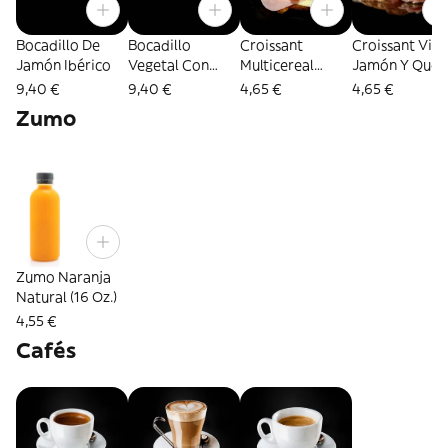
Bocadillo De
Bocadillo
Croissant
Croissant Vie
Jamón Ibérico
Vegetal Con
Multicereal
Jamón Y Ques
Pollo
Jamón Y Queso
9,40 €
9,40 €
4,65 €
4,65 €
Zumo
Zumo Naranja
Natural (16 Oz.)
4,55 €
Cafés