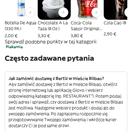
Botella De Agua
Chocolate A La
Coca-Cola
Cola Cao (8 Oz
(330 Ml.)
Taza (8 Oz.)
Sabor Original
2,90 €
Lata 330Ml.
2,00 €
3,30 €
3,80 €
Sprawdź podobne punkty w tej kategorii:
Piekarnia
Często zadawane pytania
Jak zamówić dostawę z Bertiz w mieście Bilbao?
Aby zamówić dostawę z Bertiz w mieście Bilbao, otwórz
stronę internetową lub aplikację Glovo i wybierz
odpowiednią kategorię (np. RESTAURANT”). Potem podaj
swój adres i sprawdź, czy dostawa z Bertiz w mieście Bilbao
jest możliwa. Następnie wybierz produkt i dodaj go do
swojego zamówienia. Po zapłaceniu rozpocznie się
przygotowywanie Twojego zamówienia i wkrótce kurier
dostarczy Ci je pod same drzwi.