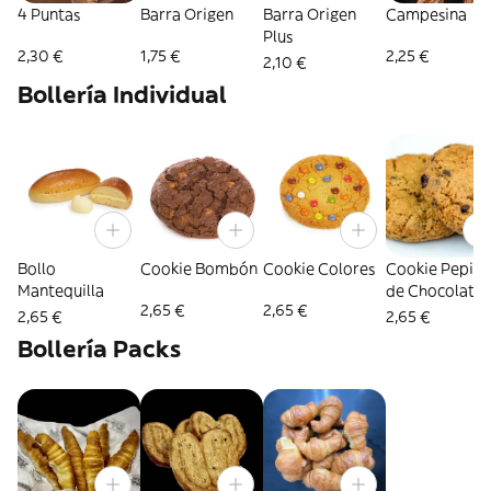
4 Puntas
Barra Origen
Barra Origen
Campesina
Plus
2,30 €
1,75 €
2,25 €
2,10 €
Bollería Individual
Bollo
Cookie Bombón
Cookie Colores
Cookie Pepita
Mantequilla
de Chocolate
2,65 €
2,65 €
2,65 €
2,65 €
Bollería Packs