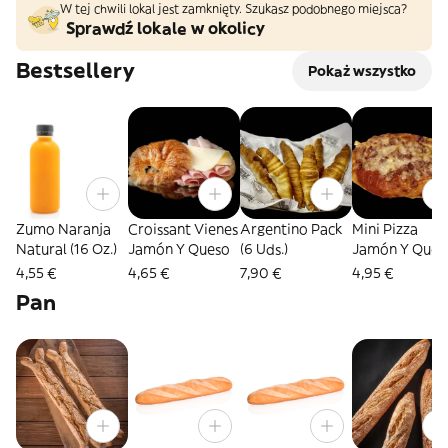
W tej chwili lokal jest zamknięty. Szukasz podobnego miejsca?
Sprawdź lokale w okolicy
Bestsellery
Pokaż wszystko
Zumo Naranja
Croissant Vienes
Argentino Pack
Mini Pizza
Natural (16 Oz.)
Jamón Y Queso
(6 Uds.)
Jamón Y Ques
4,55 €
4,65 €
7,90 €
4,95 €
Pan