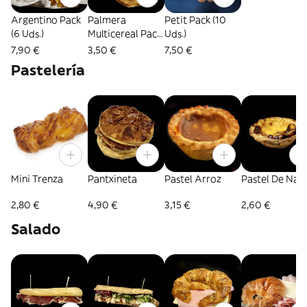
Argentino Pack
Palmera
Petit Pack (10
(6 Uds.)
Multicereal Pack
Uds.)
(3 Uds.)
7,90 €
3,50 €
7,50 €
Pastelería
Mini Trenza
Pantxineta
Pastel Arroz
Pastel De Nat
2,80 €
4,90 €
3,15 €
2,60 €
Salado