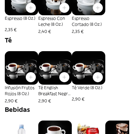
Espresso (8 Oz.)
Espresso Con
Espresso
Leche (8 Oz.)
Cortado (8 Oz.)
2,35 €
2,40 €
2,35 €
Té
Infusión Frutos
Té English
Té Verde (8 Oz.)
Rojos (8 Oz.)
Breakfast Negro
2,90 €
(8 Oz.)
2,90 €
2,90 €
Bebidas