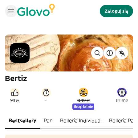
Zaloguj się
Bertiz
-
93%
0,19 €
Prime
Bezpłatnie
Bestsellery
Pan
Bollería Individual
Bollería Pac