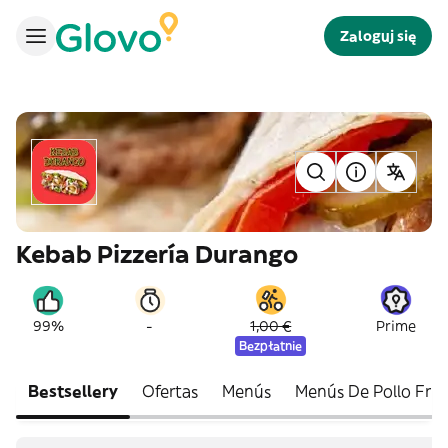
Zaloguj się
Kebab Pizzería Durango
-
99%
1,00 €
Prime
Bezpłatnie
Bestsellery
Ofertas
Menús
Menús De Pollo Frit