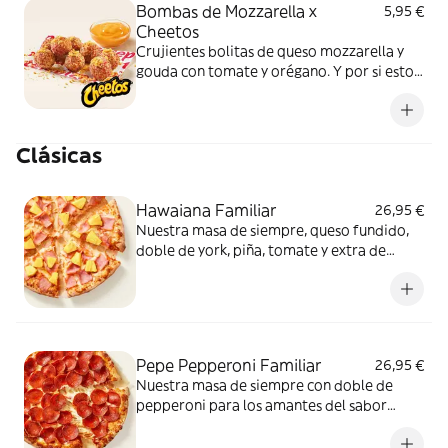
Bombas de Mozzarella x
5,95 €
Cheetos
Crujientes bolitas de queso mozzarella y
gouda con tomate y orégano. Y por si esto
no fuera suficientemente bueno: topping
de Cheetos acompañado de nuestra salsa
Quesabrosa.
Clásicas
Hawaiana Familiar
26,95 €
Nuestra masa de siempre, queso fundido,
doble de york, piña, tomate y extra de
fundido para pizza. Dulce, salada… y
siempre deliciosa.
Pepe Pepperoni Familiar
26,95 €
Nuestra masa de siempre con doble de
pepperoni para los amantes del sabor
intenso.