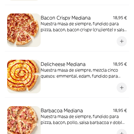
Bacon Crispy Mediana
18,95 €
Nuestra masa de siempre, fundido para
pizza, bacon, bacon crispy (crujiente) y salsa
barbacoa para el toque perfecto. ¡Ñam!
Delicheese Mediana
18,95 €
Nuestra masa de siempre, mezcla cinco
quesos: emmental, edam, fundido para
pizza, provolone, cheddar, tomate
confitado y orégano. El festival de queso
que siempre soñaste.
Barbacoa Mediana
18,95 €
Nuestra masa de siempre, fundido para
pizza, bacon, pollo, salsa barbacoa y doble
de carne de vacuno. Clásica y legendaria.