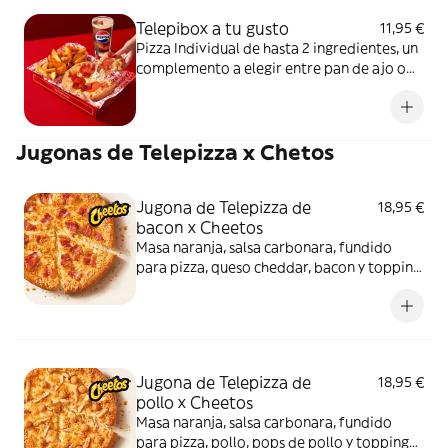
Telepibox a tu gusto
11,95 €
Pizza Individual de hasta 2 ingredientes, un
complemento a elegir entre pan de ajo o
patatas gajo y una bebida de 50 cl
Jugonas de Telepizza x Chetos
Jugona de Telepizza de
18,95 €
bacon x Cheetos
Masa naranja, salsa carbonara, fundido
para pizza, queso cheddar, bacon y topping
de Cheetos. Sí, has leído bien: Cheetos.
Jugona de Telepizza de
18,95 €
pollo x Cheetos
Masa naranja, salsa carbonara, fundido
para pizza, pollo, pops de pollo y topping