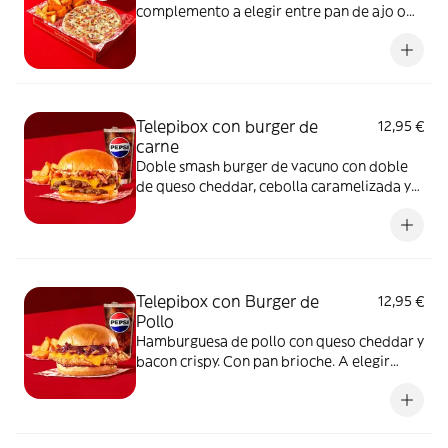
complemento a elegir entre pan de ajo o
patatas gajo y una bebida de 50 cl
Telepibox con burger de
12,95 €
carne
Doble smash burger de vacuno con doble
de queso cheddar, cebolla caramelizada y
bacon crispy. Con pan brioche. A elegir
entre salsa barbacoa o salsa burger.
Acompañada de una ración de patatas gajo
y una bebida de 50 cl
Telepibox con Burger de
12,95 €
Pollo
Hamburguesa de pollo con queso cheddar y
bacon crispy. Con pan brioche. A elegir
entre salsa barbacoa o salsa burger.
Acompañada de una ración de patatas gajo
y una bebida de 50 cl