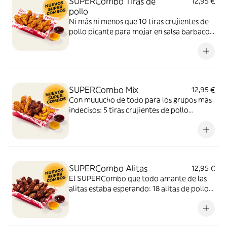
SUPERCombo Tiras de
12,95 €
pollo
Ni más ni menos que 10 tiras crujientes de
pollo picante para mojar en salsa barbacoa
y miel y mostaza. Un SUPERCombo lleno
de solomillos de pollo, tiernos y sabrosos,
para compartir con tus amigos y que nadie
se quede con hambre.
SUPERCombo Mix
12,95 €
Con muuucho de todo para los grupos mas
indecisos: 5 tiras crujientes de pollo
picante, 6 alitas de pollo y patatas gajo
acompañadas con salsa barbacoa y miel y
mostaza. El SUPERCombo para compartir
y no quedarse con ganas de nada.
SUPERCombo Alitas
12,95 €
El SUPERCombo que todo amante de las
alitas estaba esperando: 18 alitas de pollo
acompañadas con salsa barbacoa y miel y
mostaza. Para compartir ¡y repetir!