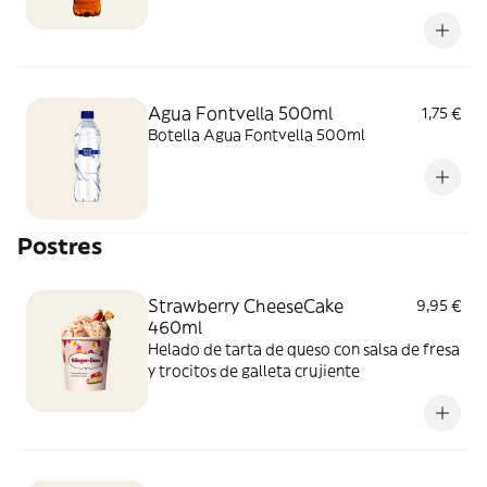
perfecto entre el cítrico de la naranja y el
toque tropical del mango. ¡El sabor
refrescante del verano!
Agua Fontvella 500ml
1,75 €
Botella Agua Fontvella 500ml
Postres
Strawberry CheeseCake
9,95 €
460ml
Helado de tarta de queso con salsa de fresa
y trocitos de galleta crujiente