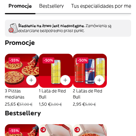
Promocje
Bestsellery
Tus especialidades por men
Śledzenie na żywo jest niedostępne.
Zamówienia są
dostarczane bezpośrednio przez punkt.
Promocje
-55%
-50%
-50%
3 Pizzas
1 Lata de Red
2 Latas de Red
medianas
Bull
Bull
25,65 €
1,50 €
2,95 €
57,00 €
3,00 €
5,90 €
Bestsellery
-55%