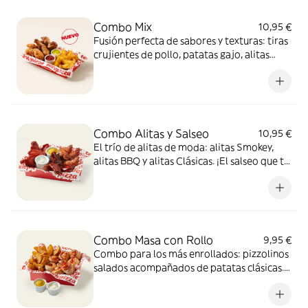
Combo Mix
10,95 €
Fusión perfecta de sabores y texturas: tiras
crujientes de pollo, patatas gajo, alitas
crujientes y dos salsas de 35g para mojar,
una mezcla 100% adictiva.
Combo Alitas y Salseo
10,95 €
El trío de alitas de moda: alitas Smokey,
alitas BBQ y alitas Clásicas. ¡El salseo que tu
cuerpo necesita!
Combo Masa con Rollo
9,95 €
Combo para los más enrollados: pizzolinos
salados acompañados de patatas clásicas.
Incluye 2 salsas de 35g para mojar.