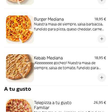
Como solo Telepizza sabe hacerla.
Burger Mediana
18,95 €
Nuestra masa de siempre, salsa barbacoa,
fundido para pizza, queso cheddar, carne
de vacuno, bacon, salsa para Burger Heinz.
Kebab Mediana
18,95 €
¡Keeeeeeee gocheo! Nuestra masa de
siempre, salsa de tomate, fundido para
pizza, pollo marinado, cebolla, especias
kebab, orégano y salsa kebab.
A tu gusto
Telepizza a tu gusto
26,95 €
Familiar