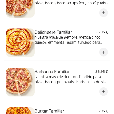
pizza, bacon, bacon crispy (crujiente) y salsa
barbacoa para el toque perfecto. ¡Ñam!
Delicheese Familiar
26,95 €
Nuestra masa de siempre, mezcla cinco
quesos: emmental, edam, fundido para
pizza, provolone, cheddar, tomate
confitado y orégano. El festival de queso
que siempre soñaste.
Barbacoa Familiar
26,95 €
Nuestra masa de siempre, fundido para
pizza, bacon, pollo, salsa barbacoa y doble
de carne de vacuno. Clásica y legendaria.
Como solo Telepizza sabe hacerla.
Burger Familiar
26,95 €