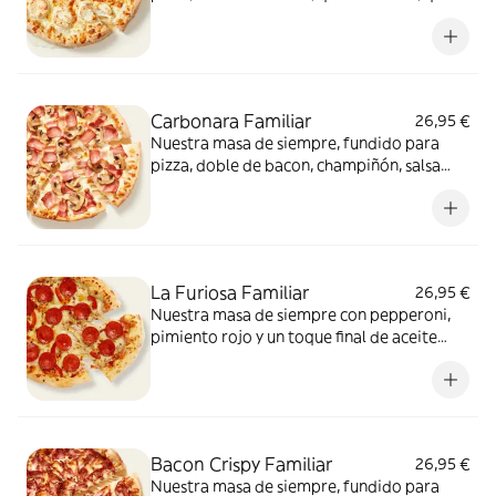
provolone y mezcla de 5 quesos gourmet:
cheddar, gouda, emmental , mozzarella y
havarty. Para quienes saben que nunca hay
demasiado queso.
Carbonara Familiar
26,95 €
Nuestra masa de siempre, fundido para
pizza, doble de bacon, champiñón, salsa
carbonara y extra de fundido para pizza.
¡Un clásico irresistible!
La Furiosa Familiar
26,95 €
Nuestra masa de siempre con pepperoni,
pimiento rojo y un toque final de aceite
picante. Solo para valientes.
Bacon Crispy Familiar
26,95 €
Nuestra masa de siempre, fundido para