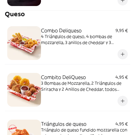
Queso
Combo Deliqueso
9,95 €
4 Triángulos de queso, 4 bombas de
mozzarella, 3 anillos de cheddar y 3
crujientes de queso ¿Por qué probar solo
uno cuando puedes probarlos todos
juntos?
Combito DeliQueso
4,95 €
3 Bombas de Mozzarella, 2 Triángulos de
Sriracha y 2 Anillos de Cheddar, todos
juntos. ¿Por qué probar solo uno cuando
puedes probarlos todos?
Triángulos de queso
4,95 €
Triángulo de queso fundido mozzarella con