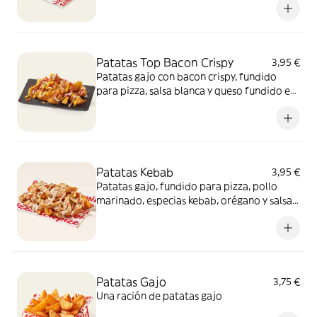
Patatas Top Bacon Crispy
3,95 €
Patatas gajo con bacon crispy, fundido
para pizza, salsa blanca y queso fundido en
polvo.​
Patatas Kebab
3,95 €
Patatas gajo, fundido para pizza, pollo
marinado, especias kebab, orégano y salsa
kebab. ¡Keeeeeeee gocheo!
Patatas Gajo
3,75 €
Una ración de patatas gajo