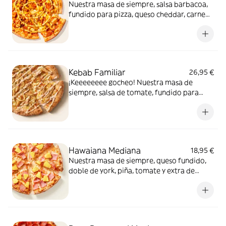
Nuestra masa de siempre, salsa barbacoa,
fundido para pizza, queso cheddar, carne
de vacuno, bacon, salsa para Burger Heinz.
Kebab Familiar
26,95 €
¡Keeeeeeee gocheo! Nuestra masa de
siempre, salsa de tomate, fundido para
pizza, pollo marinado, cebolla, especias
kebab, orégano y salsa kebab.
Hawaiana Mediana
18,95 €
Nuestra masa de siempre, queso fundido,
doble de york, piña, tomate y extra de
fundido para pizza. Dulce, salada… y
siempre deliciosa.