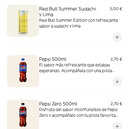
Red Bull Summer Sudachi
3,00 €
y Lima
Red Bull Summer Edition con refrescante
sabor a sudachi y lima
Pepsi 500ml
2,70 €
El sabor más refrescante que estabas
esperando. Acompáñala con una pizza
recién salida del horno y vive la experiencia
con esta combinación perfecta, ¡para
disfrutar cualquier momento!
Pepsi Zero 500ml
2,70 €
Disfruta del sabor inconfundible de Pepsi
Zero y acompáñalo con tu pizza favorita
recién horneada. ¡Zero azúcar y máximo
sabor!