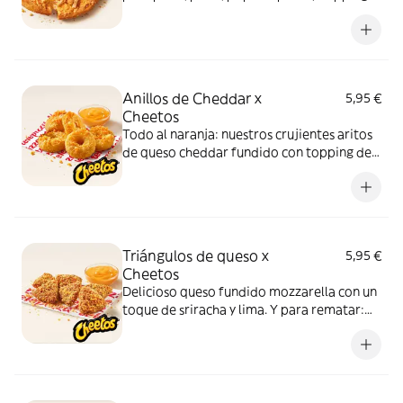
de Cheetos. Advertencia: ¡te dejará huella!
Anillos de Cheddar x
5,95 €
Cheetos
Todo al naranja: nuestros crujientes aritos
de queso cheddar fundido con topping de
Cheetos acompañados de nuestra salsa
Quesabrosa.
Triángulos de queso x
5,95 €
Cheetos
Delicioso queso fundido mozzarella con un
toque de sriracha y lima. Y para rematar:
muuucho topping de Cheetos
acompañados de nuestra salsa Quesabrosa.