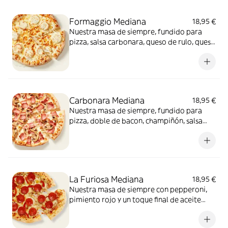
Formaggio Mediana
18,95 €
Nuestra masa de siempre, fundido para
pizza, salsa carbonara, queso de rulo, queso
provolone y mezcla de 5 quesos gourmet:
cheddar, gouda, emmental , mozzarella y
havarty. Para quienes saben que nunca hay
demasiado queso.
Carbonara Mediana
18,95 €
Nuestra masa de siempre, fundido para
pizza, doble de bacon, champiñón, salsa
carbonara y extra de fundido para pizza.
¡Un clásico irresistible!
La Furiosa Mediana
18,95 €
Nuestra masa de siempre con pepperoni,
pimiento rojo y un toque final de aceite
picante. Solo para valientes.