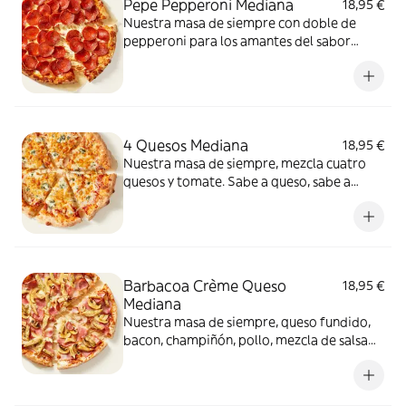
Pepe Pepperoni Mediana
18,95 €
Nuestra masa de siempre con doble de
pepperoni para los amantes del sabor
intenso.
4 Quesos Mediana
18,95 €
Nuestra masa de siempre, mezcla cuatro
quesos y tomate. Sabe a queso, sabe a
felicidad.
Barbacoa Crème Queso
18,95 €
Mediana
Nuestra masa de siempre, queso fundido,
bacon, champiñón, pollo, mezcla de salsa
barbacoa y carbonara y extra de fundido
para pizza. Una fusión perfecta que
conquista a todos.