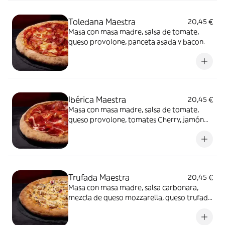
Toledana Maestra
20,45 €
Masa con masa madre, salsa de tomate,
queso provolone, panceta asada y bacon.
Ibérica Maestra
20,45 €
Masa con masa madre, salsa de tomate,
queso provolone, tomates Cherry, jamón
de cebo 50% raza ibérica y AOVE.
Trufada Maestra
20,45 €
Masa con masa madre, salsa carbonara,
mezcla de queso mozzarella, queso trufado
y queso provolone, champiñones,
mayonesa trufada y flores secas.