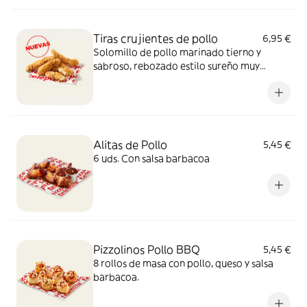
Tiras crujientes de pollo
6,95 €
Solomillo de pollo marinado tierno y
sabroso, rebozado estilo sureño muy
crujiente y un toque picante de pimienta.
Sí, el paraíso existe.
Alitas de Pollo
5,45 €
6 uds. Con salsa barbacoa
Pizzolinos Pollo BBQ
5,45 €
8 rollos de masa con pollo, queso y salsa
barbacoa.