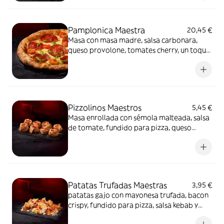
Pamplonica Maestra
20,45 €
Masa con masa madre, salsa carbonara,
queso provolone, tomates cherry, un toque
de pesto y chorizo de Pamplona.
Pizzolinos Maestros
5,45 €
Masa enrollada con sémola malteada, salsa
de tomate, fundido para pizza, queso
fundido en polvo y chorizo de Pamplona.
Patatas Trufadas Maestras
3,95 €
patatas gajo con mayonesa trufada, bacon
crispy, fundido para pizza, salsa kebab y
queso fundido en polvo.