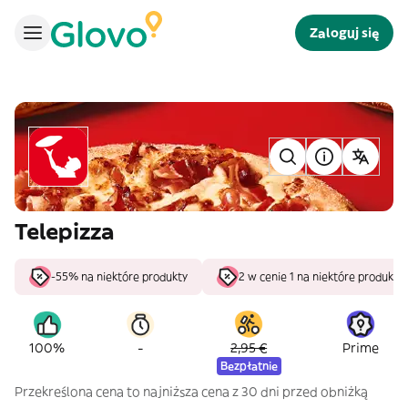
Zaloguj się
Telepizza
-55% na niektóre produkty
2 w cenie 1 na niektóre produkty
-
100%
2,95 €
Prime
Bezpłatnie
Przekreślona cena to najniższa cena z 30 dni przed obniżką