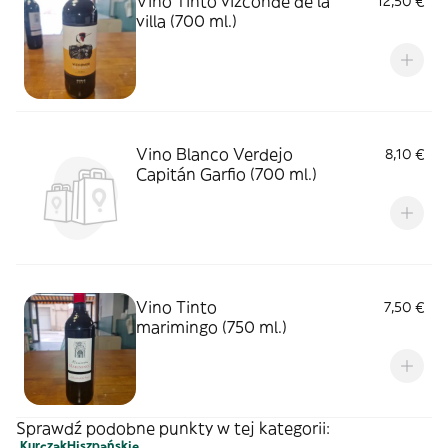
Vino Tinto vizconde de la
12,50 €
villa (700 ml.)
Vino Blanco Verdejo
8,10 €
Capitán Garfio (700 ml.)
Vino Tinto
7,50 €
marimingo (750 ml.)
Sprawdź podobne punkty w tej kategorii:
Kurczak
Hiszpańskie