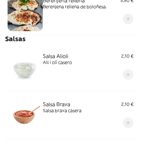
Berenjena rellena
5,90 €
Berenjena rellena de boloñesa.
Salsas
Salsa Alioli
2,10 €
All i olí casero
Salsa Brava
2,10 €
Salsa brava casera