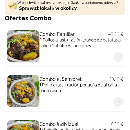
W tej chwili lokal jest zamknięty. Szukasz podobnego miejsca?
Sprawdź lokale w okolicy
Ofertas Combo
Combo Familiar
49,30 €
2 Pollos a last + ración grande de patatas al
caliu + 1 alioli + 6 canelones
Combo el Senyoret
23,10 €
1 Pollo a last + ración pequeña de al caliu +
alioli casero
Combo Individual
16,20 €
1/2 Medio pollo a last + ración pequeña de