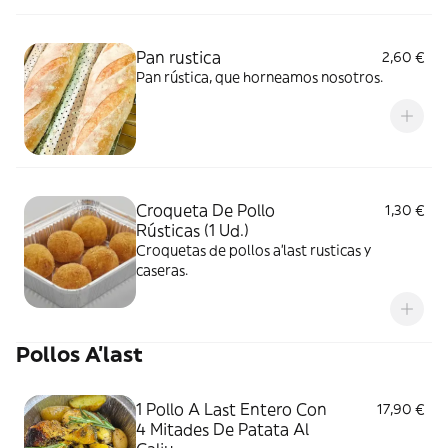
Pan rustica
2,60 €
Pan rústica, que horneamos nosotros.
Croqueta De Pollo
1,30 €
Rústicas (1 Ud.)
Croquetas de pollos a'last rusticas y
caseras.
Pollos A'last
1 Pollo A Last Entero Con
17,90 €
4 Mitades De Patata Al