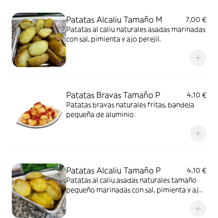
Patatas Alcaliu Tamaño M
7,00 €
Patatas al caliu naturales asadas marinadas
con sal, pimienta y ajo perejil.
Patatas Bravas Tamaño P
4,10 €
Patatas bravas naturales fritas, bandeja
pequeña de aluminio.
Patatas Alcaliu Tamaño P
4,10 €
Patatas al caliu asadas naturales tamaño
pequeño marinadas con sal, pimienta y ajo
perejil