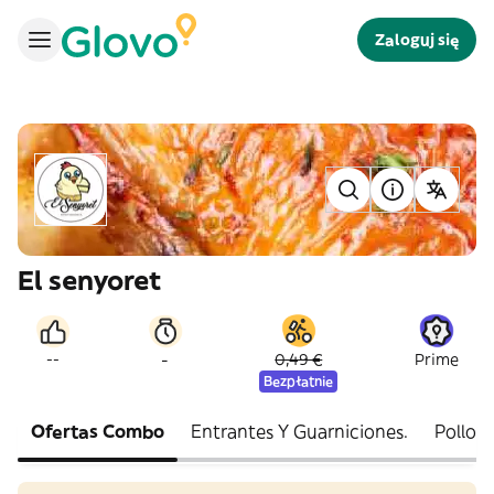
Zaloguj się
El senyoret
-
--
0,49 €
Prime
Bezpłatnie
Ofertas Combo
Entrantes Y Guarniciones.
Pollos 