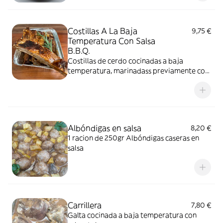
Costillas A La Baja
9,75 €
Temperatura Con Salsa
B.B.Q.
Costillas de cerdo cocinadas a baja
temperatura, marinadass previamente con
salsa bbq, varias especias,miel y mostaza. (2
tiras por ración)
Albóndigas en salsa
8,20 €
1 racion de 250gr Albóndigas caseras en
salsa
Carrillera
7,80 €
Galta cocinada a baja temperatura con