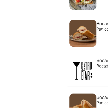
Bocad
Pan c
Bocad
Bocadi
Bocad
Pan c