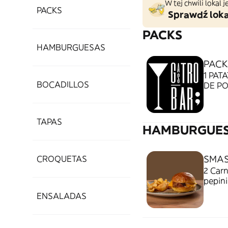
W tej chwili lokal
PACKS
Sprawdź loka
PACKS
HAMBURGUESAS
PACK
1 PAT
BOCADILLOS
DE P
TAPAS
HAMBURGUE
SMAS
CROQUETAS
2 Carn
ENSALADAS