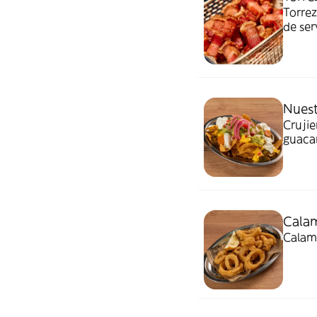
Torrez
de ser
crujie
Nues
Crujie
guacam
Calam
Calama