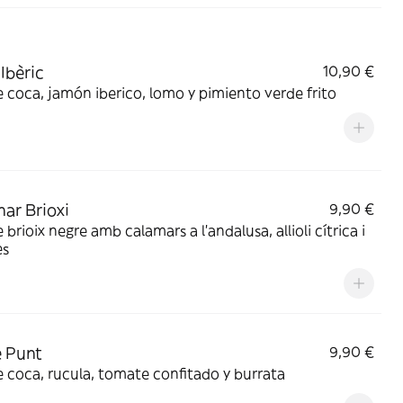
 Ibèric
10,90 €
 coca, jamón iberico, lomo y pimiento verde frito
ar Brioxi
9,90 €
 brioix negre amb calamars a l'andalusa, allioli cítrica i
es
 Punt
9,90 €
 coca, rucula, tomate confitado y burrata