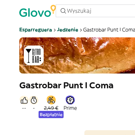
Esparreguera
Jedzenie
Gastrobar Punt I Com
Gastrobar Punt I Coma
--
-
2,49 €
Prime
Bezpłatnie