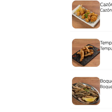
Cazó
Cazón
Tempu
Tempu
Boque
Boquer