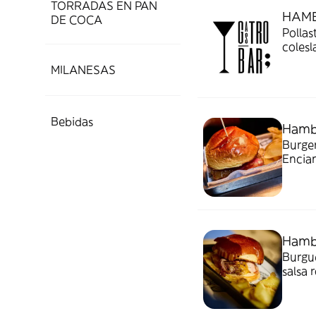
TORRADAS EN PAN
HAMB
DE COCA
Pollas
colesl
MILANESAS
Bebidas
Hamb
Burger
Enciam
Hamb
Burgue
salsa 