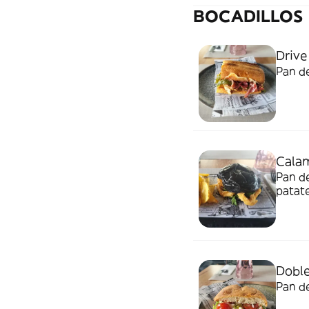
BOCADILLOS
Drive
Pan de
Calam
Pan de
patat
Doble
Pan de