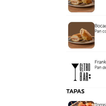
Bocad
Pan c
Frank
Pan de
TAPAS
Torre