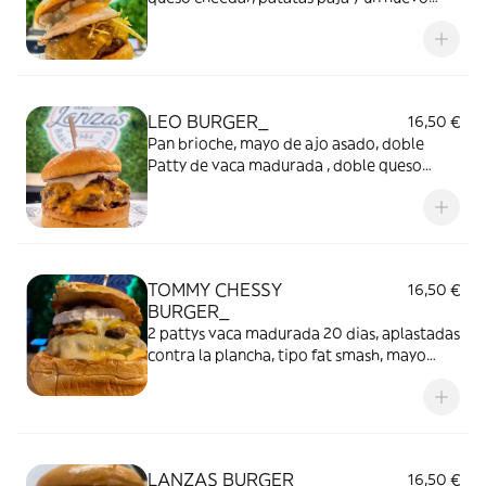
coronando . Incluye nuestras patatas Fritas
caseras.
LEO BURGER_
16,50 €
Pan brioche, mayo de ajo asado, doble
Patty de vaca madurada , doble queso
cheddar, mermelada de Bacon, y mas mayo
de ajo asado, Coronada con nuestro polvo
lunar.
TOMMY CHESSY
16,50 €
BURGER_
2 pattys vaca madurada 20 dias, aplastadas
contra la plancha, tipo fat smash, mayo
Siracha casera , pepinillos, queso Edam ,
queso cheddar, mozzarella, queso de cabra
y cebolla carameliza casera. Incluye
nuestras patatas Fritas caseras.
LANZAS BURGER_
16,50 €