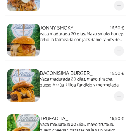
deshilachada con salsa barbacoa y cebolla
roja. Incluye nuestras patatas Fritas caseras.
JONNY SMOKY_
16,50 €
vaca madurada 20 dias, Mayo smoky honey,
cebolla falmeada con jack daniel y bits de
bacon , queso cheedar y bacon, Incluye
nuestras patatas Fritas ca
BACONISIMA BURGER_
16,50 €
Vaca madurada 20 dias, mayo siracha,
queso Arzúa-Ulloa fundido y mermelada
de bacon, todo casero!!! Incluye nuestras
patatas Fritas caseras.
TRUFADITA_
16,50 €
Vaca madurada 20 dias, mayo trufada,
queso cheedar, patatas paja y un huevo