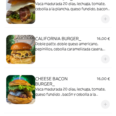
Vaca madurada 20 dias, lechuga, tomate,
cebolla a la plancha, queso fundido, bacon
y coronada por un huevo frito. Incluye
nuestras patatas Fritas caseras.
CALIFORNIA BURGER_
16,00 €
Doble patty, doble queso americano,
pepinillos, cebolla caramelizada casera,
lechuga iceberg y salsa IN OUT . Patatas
fritas caseras Incluidas
CHEESE BACON
16,00 €
BURGER_
Vaca madurada 20 dias, lechuga, tomate,
queso fundido , bacón y cebolla a la
plancha. Incluye nuestras patatas Fritas
caseras.