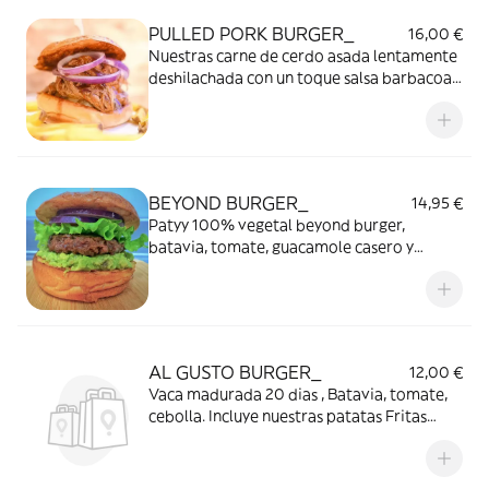
PULLED PORK BURGER_
16,00 €
Nuestras carne de cerdo asada lentamente
deshilachada con un toque salsa barbacoa
queso fundido y cebolla roja, ¿Has probado
a añadirle extra de huevo? 100%
recomendable . Incluye nuestras patatas
Fritas caseras.
BEYOND BURGER_
14,95 €
Patyy 100% vegetal beyond burger,
batavia, tomate, guacamole casero y
cebolla roja. Patatas fritas caseras
AL GUSTO BURGER_
12,00 €
Vaca madurada 20 dias , Batavia, tomate,
cebolla. Incluye nuestras patatas Fritas
caseras.