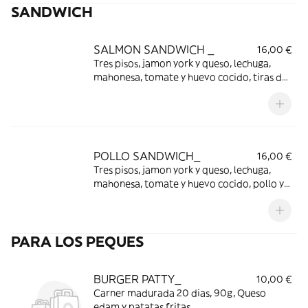
SANDWICH
SALMON SANDWICH _
16,00 €
Tres pisos, jamon york y queso, lechuga,
mahonesa, tomate y huevo cocido, tiras de
salmon ahumado. Incluye nuestras patatas
Fritas caseras.
POLLO SANDWICH_
16,00 €
Tres pisos, jamon york y queso, lechuga,
mahonesa, tomate y huevo cocido, pollo y
bacon. Incluye nuestras patatas Fritas
caseras.
PARA LOS PEQUES
BURGER PATTY_
10,00 €
Carner madurada 20 dias, 90g, Queso
edam y patatas fritas