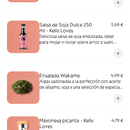
Salsa de Soja Dulce 250
5,99 €
ml - Kelly Loves
Deliciosa salsa de soja endulzada, ideal
para mojar y rociar sobre arroz o sushi.
ALÉRGENOS: soja, cereales que contienen
gluten
Ensalada Wakame
4,99 €
Algas sazonadas a la perfección con aceite
de sésamo, soja y una selección de especias
para crear el crujiente acompañamiento
perfecto para el sushi. ALÉRGENOS:
sésamo, soja, cereales que contienen
gluten. Puede contener huevo, pescado,
apio, molusco, mostaza, crustáceos, frutos
Mayonesa picante - Kelly
4,79 €
de cáscara, leche, sulfitos, cacahuete.
Loves