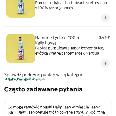
Ramune original: burbujeante, refrescante
y 100% sabor japonés.
Ramune Lychee 200 ml-
3,49 €
Kelly Loves
Bebida burbujeante sabor lychee: dulce,
exótica y refrescantemente divertida.
Sprawdź podobne punkty w tej kategorii:
Azjatyckie
Japońskie
Sushi
Często zadawane pytania
Co mogę zamówić z Sushi Daily Jaen w mieście Jaen?
Sushi Daily Jaen oferuje zróżnicowane artykuły. Spójrz na