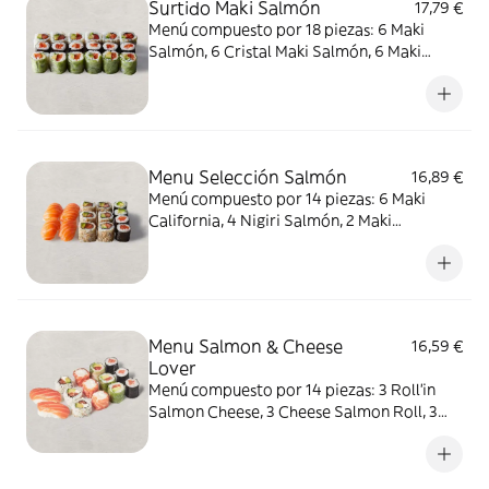
Surtido Maki Salmón
17,79 €
Menú compuesto por 18 piezas: 6 Maki
Salmón, 6 Cristal Maki Salmón, 6 Maki
California. ALÉRGENOS: pescado, sésamo.
Puede contener soja, huevo, apio, mostaza,
crustáceos, cereales que contienen gluten,
frutos de cáscara, leche, sulfitos, cacahuete.
Menu Selección Salmón
16,89 €
Menú compuesto por 14 piezas: 6 Maki
California, 4 Nigiri Salmón, 2 Maki
Aguacate, 2 Maki Salmón. ALÉRGENOS:
sésamo, pescado. Puede contener: soja,
huevo, apio, molusco, mostaza, crustáceos,
cereales que contienen gluten, frutos de
cáscara, leche, sulfitos, cacahuete.
Menu Salmon & Cheese
16,59 €
Lover
Menú compuesto por 14 piezas: 3 Roll'in
Salmon Cheese, 3 Cheese Salmon Roll, 3
Maki Salmón, 3 Cristal Maki Salmón, 2 Nigiri
Salmón. ALÉRGENOS: pescado, leche,
sésamo. Puede contener: soja, huevo, apio,