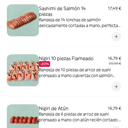
sulfitos, cacahuete.<
Sashimi de Salmón 14
17,49 €
piezas
Bandeja de 14 lonchas de salmón
delicadamente cortadas a mano, perfectas
para mojar en soja. ALÉRGENOS: pescado.
pescado. Puede contener sésamo, soja,
huevo, apio, mostaza, crustáceos, cereales
que contienen gluten, frutos de cáscara,
leche, sulfitos, cacahuete.
Nigiri 10 piezas Flameado
16,79 €
20,99 €
-20%
Bandeja de 10 piezas de arroz de sushi
prensado a mano cubiertas con salmón
ligeramente tostado, un poco de salsa de
sushi salada, un toque de mayonesa picante
y una pizca de cebollino fresco.
ALÉRGENOS: sésamo, soja, pescado,
mostaza. Puede contener huevo, apio,
Nigiri de Atún
16,79 €
molusco, crustáceos, frutos de cáscara,
Bandeja de 6 piezas de arroz de sushi
leche, sulfitos, cacahuete, cereales que
prensado a mano con atún recién cortado.
contienen gluten.
El bocado perfecto. ALÉRGENOS: