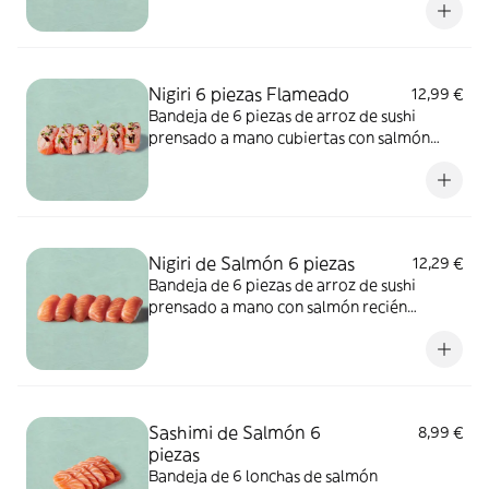
pescado. Puede contener sésamo, soja,
huevo, apio, mostaza, crustáceos, cereales
que contienen gluten, frutos de cáscara,
leche, sulfitos, cacahuete.
Nigiri 6 piezas Flameado
12,99 €
Bandeja de 6 piezas de arroz de sushi
prensado a mano cubiertas con salmón
ligeramente tostado, un poco de salsa de
sushi salada, un toque de mayonesa picante
y una pizca de cebollino fresco.
ALÉRGENOS: sésamo, soja, pescado,
mostaza. Puede contener huevo, apio,
Nigiri de Salmón 6 piezas
12,29 €
molusco, crustáceos, frutos de cáscara,
Bandeja de 6 piezas de arroz de sushi
leche, sulfitos, cacahuete, cereales que
prensado a mano con salmón recién
contienen gluten.
cortado. El bocado perfecto..
ALÉRGENOS: pescado. Puede contener
trazasde sésamo, soja, huevo, apio,
mostaza, crustáceos, cereales que
contienengluten, frutos de cáscara, leche,
Sashimi de Salmón 6
8,99 €
sulfitos, cacahuete.
piezas
Bandeja de 6 lonchas de salmón