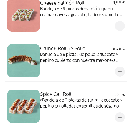
Cheese Salmón Roll
9,99 €
cáscara, leche, cacahuetes, sulfitos.
Bandeja de 9 piezas de salmón, queso
crema suave y aguacate, todo recubierto
de semillas de sésamo tostadas.
ALÉRGENOS: pescado, leche, sésamo.
Puede contener trazas de soja, huevo, apio,
molusco, mostaza, crustáceos, cereales que
contienen gluten, frutos de cáscara, sulfitos,
Crunch Roll de Pollo
9,59 €
cacahuete.
Bandeja de 8 piezas de pollo, aguacate y
pepino cubierto con nuestra mayonesa
picante, salsa de sushi y cebolla frita para
ese crujido añadido. ALÉRGENOS: soja,
mostaza, cereales que contienen gluten.
Puede contener sésamo, huevo, pescado,
apio, molusco, crustáceos, frutos de
Spicy Cali Roll
9,59 €
cáscara, leche, cacahuete, sulfitos.
>Bandeja de 9 piezas de surimi, aguacate y
pepino enrolladas en semillas de sésamo
tostadas y cubiertas con nuestra mezcla de
especias picantes y mayonesa picante para
los amantes del picante. ALÉRGENOS:
sésamo, soja, huevo, pescado, mostaza,