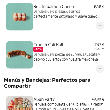
crustáceos, cereales que contienen gluten.
Roll 'In Salmon Cheese
9,49 €
Puede contener: apio, molusco, frutos de
Bandeja de 6 piezas de arroz
cáscara, leche, sulfitos, cacahuete.
perfectamente sazonado y suave queso
crema, envueltos en salmón cortado a
mano. ALÉRGENOS: pescado, leche. Puede
contener: sésamo, soja, huevo, apio,
moluscos, mostaza, crustáceos, cereales
que contienen gluten, frutos de cáscara,
Crunch Cali Roll
7,67 €
cacahuetes, sulfitos.
9,59 €
-20%
Bandeja de 8 piezas de surimi, aguacate y
pepino cubiertos con nuestra mayonesa
picante, salsa de sushi y cebolla frita para
darle un toque crujiente. ALÉRGENOS:
soja, huevo, pescado, mostaza, crustáceos,
Menús y Bandejas: Perfectos para
cereales que contienen gluten. Puede
contener: sésamo, apio, molusco, frutos de
Compartir
cáscara, leche, sulfitos, cacahuete.
Aburi Party
49,99 €
Bandeja compuesta de 50 piezas: 8 Dragon
Salmón Aburi, 8 Veggie Roll, 8 Veggie