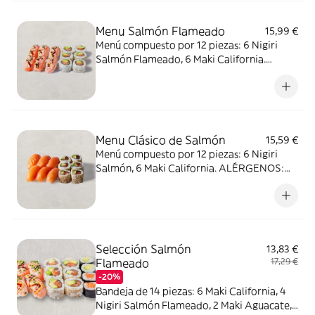
moluscos, mostaza, crustáceos, cereales
que contienen gluten, frutos de cáscara,
Menu Salmón Flameado
15,99 €
cacahuetes, sulfitos.
Menú compuesto por 12 piezas: 6 Nigiri
Salmón Flameado, 6 Maki California.
ALÉRGENOS: sésamo, soja, pescado,
mostaza. Puede contener huevo, apio,
molusco, crustáceos, frutos de cáscara,
leche, sulfitos, cacahuete, cereales que
contienen gluten.
Menu Clásico de Salmón
15,59 €
Menú compuesto por 12 piezas: 6 Nigiri
Salmón, 6 Maki California. ALÉRGENOS:
sésamo, pescado. Puede contener: soja,
huevo, apio, molusco, mostaza, crustáceos,
cereales que contienen gluten, frutos de
cáscara, leche, sulfitos, cacahuete.
Selección Salmón
13,83 €
Flameado
17,29 €
-20%
Bandeja de 14 piezas: 6 Maki California, 4
Nigiri Salmón Flameado, 2 Maki Aguacate,