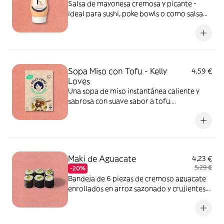
Salsa de mayonesa cremosa y picante -
ideal para sushi, poke bowls o como salsa
picante. ALÉRGENOS: huevo, mostaza,
soja, cereales que contienen gluten.
Sopa Miso con Tofu - Kelly
4,59 €
Loves
Una sopa de miso instantánea caliente y
sabrosa con suave sabor a tofu.
Instrucciones de preparación en el envase.
ALÉRGENOS: soja, pescado.
Maki de Aguacate
4,23 €
5,29 €
-20%
Bandeja de 6 piezas de cremoso aguacate
enrollados en arroz sazonado y crujientes
algas. Un rollo de sushi puro y clásico bien
hecho. Puede contener sésamo, huevo,
frutos de cáscara, sulfitos, cacahuete, soja,