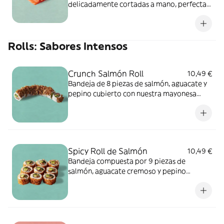
delicadamente cortadas a mano, perfectas
para mojar en soja. ALÉRGENOS: pescado.
Puede contener sésamo, soja, huevo, apio,
mostaza, crustáceos, cereales que
Rolls: Sabores Intensos
contienen gluten, frutos de cáscara, leche,
sulfitos, cacahuete.
Crunch Salmón Roll
10,49 €
Bandeja de 8 piezas de salmón, aguacate y
pepino cubierto con nuestra mayonesa
picante, salsa de sushi y cebolla frita para
ese crujiente añadido. ALÉRGENOS: soja,
pescado, mostaza, cereales que contienen
gluten. Puede contener: sésamo, huevo,
apio, molusco, crustáceos, frutos de
Spicy Roll de Salmón
10,49 €
cáscara, leche, sulfitos, cacahuete.
Bandeja compuesta por 9 piezas de
salmón, aguacate cremoso y pepino
crujiente, enrollado en una mezcla de
especias picantes. ALÉRGENOS: pescado,
mostaza, sésamo, soja, cereales que
contienen gluten. Puede contener:huevo,
apio, moluscos, crustáceos, frutos de