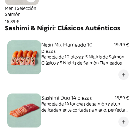
Menu Selección
Salmón
16,89 €
Sashimi & Nigiri: Clásicos Auténticos
Nigiri Mix Flameado 10
19,99 €
piezas
Bandeja de 10 piezas: 5 Nigiris de Salmón
Clásico y 5 Nigiris de Salmón Flameados
acabados con un toque de sabrosa salsa de
sushi, un poquito de mayonesa picante y
una pizca de cebollino fresco.
ALÉRGENOS: sésamo, soja, pescado,
mostaza. Puede contener trazas de huevo,
Sashimi Duo 14 piezas
18,59 €
apio, molusco, crustáceos, frutos de
Bandeja de 14 lonchas de salmón y atún
cáscara, leche, sulfitos, cacahuete, cereales
delicadamente cortadas a mano, perfectas
que contienen gluten.
para mojar en soja. ALÉRGENOS: pescado.
Puede contener sésamo, soja, huevo, apio,
mostaza, crustáceos, cereales que
contienen gluten, frutos de cáscara, leche,