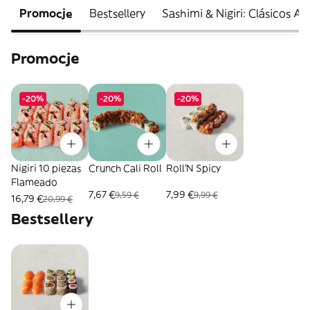
Promocje
Bestsellery
Sashimi & Nigiri: Clásicos A
Promocje
-20%
-20%
-20%
Nigiri 10 piezas
Crunch Cali Roll
Roll'N Spicy
Flameado
7,67 €
7,99 €
9,59 €
9,99 €
16,79 €
20,99 €
Bestsellery