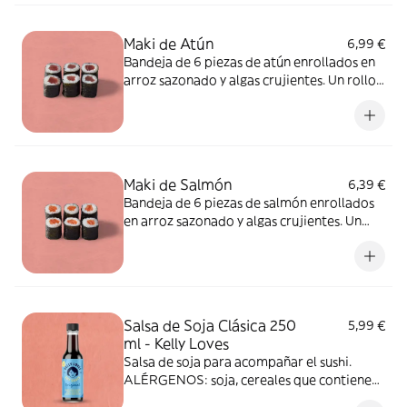
pescado, apio, mostaza, cereales que
contienen gluten, frutos de cáscara, leche,
Maki de Atún
6,99 €
sulfitos, cacahuete.
Bandeja de 6 piezas de atún enrollados en
arroz sazonado y algas crujientes. Un rollo
de sushi puro y clásico bien hecho.
ALÉRGENOS: pescado. Puede contener
sésamo, soja, huevo, apio, molusco,
mostaza, crustáceos, cereales que
contienen gluten, frutos de cáscara, leche,
Maki de Salmón
6,39 €
sulfitos, cacahuete.
Bandeja de 6 piezas de salmón enrollados
en arroz sazonado y algas crujientes. Un
rollo de sushi limpio y clásico bien hecho.
ALÉRGENOS:pescado. Puede contener
sésamo, soja, huevo, apio, molusco,
mostaza, crustáceos, cereales que
contienen gluten, frutos de cáscara, leche,
Salsa de Soja Clásica 250
5,99 €
sulfitos, cacahuete.
ml - Kelly Loves
Salsa de soja para acompañar el sushi.
ALÉRGENOS: soja, cereales que contiene
gluten