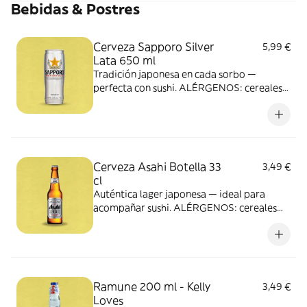
Bebidas & Postres
pescado, apio, molusco, mostaza,
crustáceos, cereales que contienen gluten,
leche.</p>
Cerveza Sapporo Silver
5,99 €
Lata 650 ml
Tradición japonesa en cada sorbo —
perfecta con sushi. ALÉRGENOS: cereales
que contiene gluten
Cerveza Asahi Botella 33
3,49 €
cl
Auténtica lager japonesa — ideal para
acompañar sushi. ALÉRGENOS: cereales
que contiene gluten
Ramune 200 ml - Kelly
3,49 €
Loves