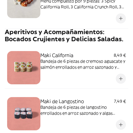
Menú compuesto por 9 piezas: 3 Spicy
California Roll, 3 California Crunch Roll, 3
Cheese California Roll. ALÉRGENOS:
sésamo, soja, huevo, pescado, mostaza,
crustáceos, cereales que contienen gluten,
Aperitivos y Acompañamientos:
leche. Puede contener: apio, molusco,
frutos de cáscara, sulfitos, cacahuete
Bocados Crujientes y Delicias Saladas.
Maki California
8,49 €
Bandeja de 6 piezas de cremoso aguacate y
salmón enrollados en arroz sazonado y
semillas de sésamo. Un maki clásico bien
hecho. ALÉRGENOS: sésamo, pescado.
Puede contener: soja, huevo, apio, molusco,
mostaza, crustáceos, cereales que
contienen gluten, frutos de cáscara, leche,
Maki de Langostino
7,49 €
sulfitos, cacahuete
Bandeja de 6 piezas de langostino
enrollados en arroz sazonado y algas
crujientes. Un rollo de sushi puro y clásico
bien hecho. ALÉRGENOS: crustáceos.
Puede contener sésamo, soja, huevo,