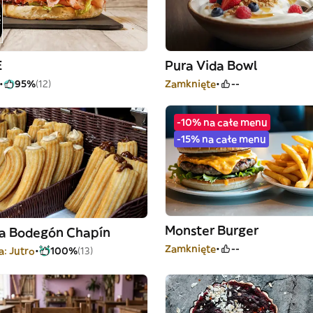
E
Pura Vida Bowl
95%
(12)
Zamknięte
--
-10% na całe menu
-15% na całe menu
Monster Burger
ía Bodegón Chapín
Zamknięte
--
a: Jutro
100%
(13)