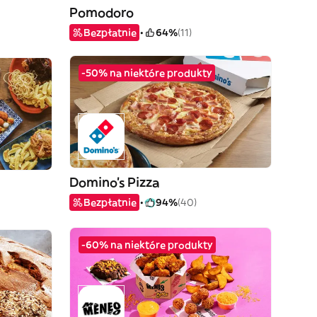
Pomodoro
Bezpłatnie
64%
(11)
-50% na niektóre produkty
Domino's Pizza
Bezpłatnie
94%
(40)
-60% na niektóre produkty