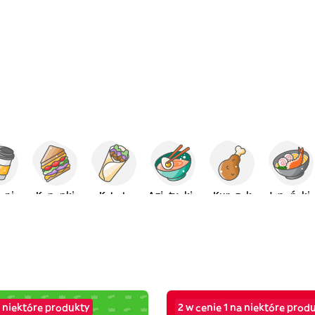
anie
Kanapki
Kebab
Azjatyckie
Kurczak
Japoński
 niektóre produkty
2 w cenie 1 na niektóre prod