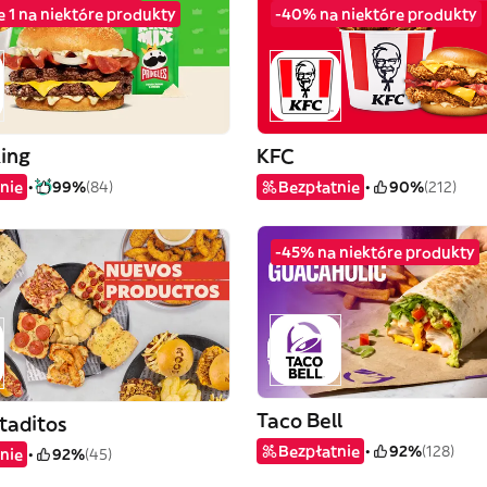
e 1 na niektóre produkty
-40% na niektóre produkty
King
KFC
nie
99%
(84)
Bezpłatnie
90%
(212)
-45% na niektóre produkty
Taco Bell
taditos
Bezpłatnie
92%
(128)
nie
92%
(45)