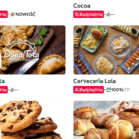
Cocoa
nie
NOWOŚĆ
Bezpłatnie
--
ta
Cervecería Lola
nie
--
Bezpłatnie
100%
(17)