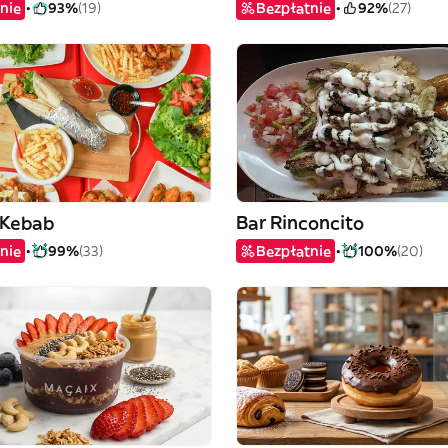
nie
93%
(19)
Bezpłatnie
92%
(27)
 Kebab
Bar Rinconcito
nie
99%
(33)
Bezpłatnie
100%
(20)