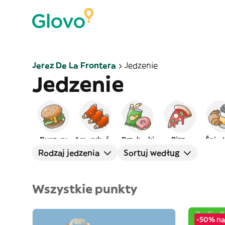
Jerez De La Frontera
Jedzenie
Jedzenie
Burgery
Amerykańskie
Przekąski
Pizza
Śniad
Rodzaj jedzenia
Sortuj według
Wszystkie punkty
-50% na