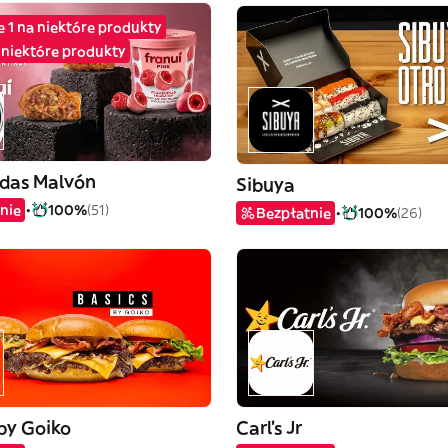
e 1 na niektóre produkty
 niektóre produkty
das Malvón
Sibuya
nie
100%
(51)
Bezpłatnie
100%
(26)
by Goiko
Carl's Jr