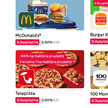
2 w ceni
Burger 
McDonald's®
Bezpłat
Bezpłatnie
92%
(418)
-60% na niektóre produkty
2 w cenie 1 na niektóre produkty
Telepizza
100 Mon
Bezpłatnie
90%
(43)
Bezpłat