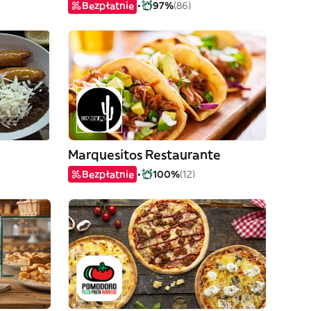
Bezpłatnie
97%
(86)
Marquesitos Restaurante
Bezpłatnie
100%
(12)