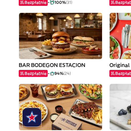
Bezpłatnie
100%
(31)
Bezpłat
BAR BODEGON ESTACION
Original
Bezpłatnie
94%
(24)
Bezpłat