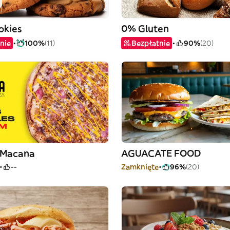
okies
0% Gluten
nie
100%
(11)
Bezpłatnie
90%
(20)
a Macana
AGUACATE FOOD
--
Zamknięte
96%
(20)