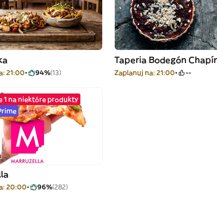
ka
Taperia Bodegón Chapí
a: 21:00
94%
(13)
Zaplanuj na: 21:00
--
e 1 na niektóre produkty
Prime
la
a: 20:00
96%
(282)