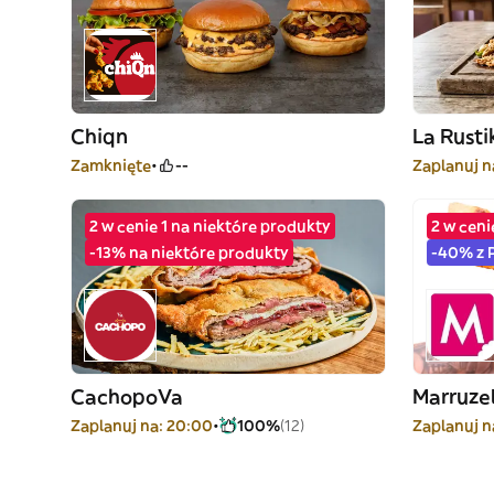
Chiqn
La Rusti
Zamknięte
--
Zaplanuj n
2 w cenie 1 na niektóre produkty
2 w ceni
-13% na niektóre produkty
-40% z 
CachopoVa
Marruzel
Zaplanuj na: 20:00
100%
(12)
Zaplanuj n