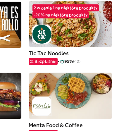
2 w cenie 1 na niektóre produkty
-20% na niektóre produkty
Tic Tac Noodles
Bezpłatnie
95%
(42)
Menta Food & Coffee