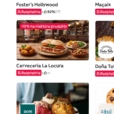
Foster's Hollywood
Maçaix
Bezpłatnie
92%
(17)
Bezpłat
-10% na niektóre produkty
Cerveceria La Locura
Doña To
Bezpłatnie
--
Bezpłat