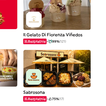
Il Gelato Di Fiorenza Viñedos
Bezpłatnie
99%
(121)
Sabrosona
Bezpłatnie
75%
(17)