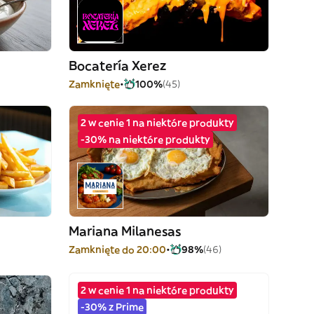
Bocatería Xerez
Zamknięte
100%
(45)
2 w cenie 1 na niektóre produkty
-30% na niektóre produkty
Mariana Milanesas
Zamknięte do 20:00
98%
(46)
2 w cenie 1 na niektóre produkty
-30% z Prime