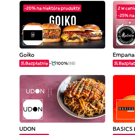
-20% na niektóre produkty
2 w ceni
-25% na
Goiko
Empana
Bezpłatnie
100%
(98)
Bezpłat
UDON
BASICS 