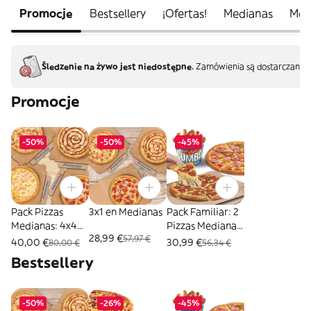
Promocje
Bestsellery
¡Ofertas!
Medianas
Meg
Śledzenie na żywo jest niedostępne.
Zamówienia są dostarczane b
Promocje
-50%
-50%
-45%
Pack Pizzas
3x1 en Medianas
Pack Familiar: 2
Medianas: 4x40
Pizzas Medianas
28,99 €
57,97 €
EUR
+ Mega Cubo
40,00 €
30,99 €
80,00 €
56,34 €
Bestsellery
-50%
-26%
-45%