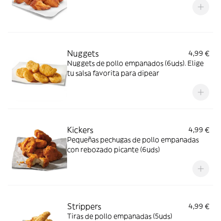
Nuggets
4,99 €
Nuggets de pollo empanados (6uds). Elige
tu salsa favorita para dipear
Kickers
4,99 €
Pequeñas pechugas de pollo empanadas
con rebozado picante (6uds)
Strippers
4,99 €
Tiras de pollo empanadas (5uds)