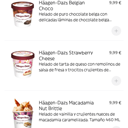
Häagen-Dazs Belgian
9,99 €
Choco
Helado de puro chocolate belga con
delicadas láminas de chocolate belga
negro. Tamaño 460 ML
Häagen-Dazs Strawberry
9,99 €
Cheese
Helado de tarta de queso con remolinos de
salsa de fresa y trocitos crujientes de
galleta. Tamaño 460 ML
Häagen-Dazs Macadamia
9,99 €
Nut Brittle
Helado de vainilla y crujientes nueces de
macadamia caramelizada. Tamaño 460 ML