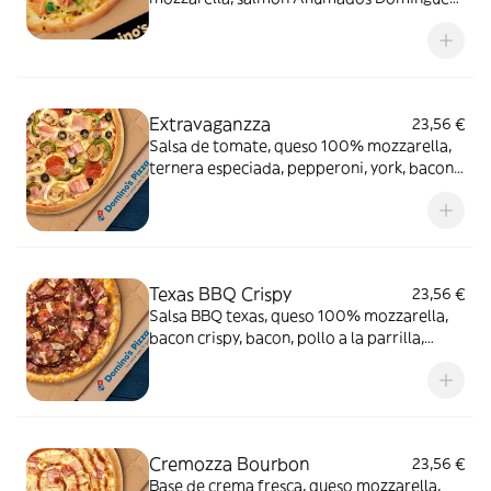
en lonchas, aguacate, eneldo y sésamo
negro.
Extravaganzza
23,56 €
Salsa de tomate, queso 100% mozzarella,
ternera especiada, pepperoni, york, bacon,
cebolla, pimiento verde, champiñón y
aceitunas negras.
Texas BBQ Crispy
23,56 €
Salsa BBQ texas, queso 100% mozzarella,
bacon crispy, bacon, pollo a la parrilla,
carne de vacuno, queso cheddar en el
borde y salsa
Cremozza Bourbon
23,56 €
Base de crema fresca, queso mozzarella,