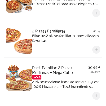
refrescos de 50 cl cada uno a elegir entre
Coca Cola, Coca Cola Zero, Fanta de
naranja, Fuze tea o Aquarius de limón. Tu
CocaCola con premio
2 Pizzas Familiares
35,49 €
Elige tus 2 pizzas familiares especialidades
favoritas.
Pack Familiar: 2 Pizzas
30,99 €
Medianas + Mega Cubo
56,34 €
-45%
2 Pizzas medianas (Base de tomate + Queso
100% Mozzarella + Tus 2 ingredientes
favoritos) + 1 Mega Cubo de pollo (17
unidades: 5 piezas de Strippers, 6 piezas de
Kickers y 6 piezas de Nuggets.) o Alitas de
pollo marinadas (18 unidades)