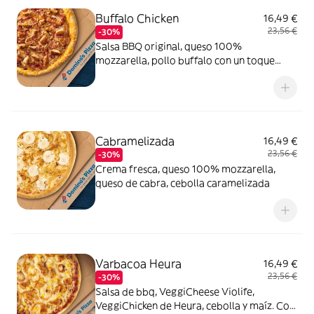
Buffalo Chicken
16,49 €
23,56 €
-30%
Salsa BBQ original, queso 100%
mozzarella, pollo buffalo con un toque
picante, bacon crispy, cebolla caramelizada
y queso
Cabramelizada
16,49 €
23,56 €
-30%
Crema fresca, queso 100% mozzarella,
queso de cabra, cebolla caramelizada
Varbacoa Heura
16,49 €
23,56 €
-30%
Salsa de bbq, VeggiCheese Violife,
VeggiChicken de Heura, cebolla y maíz. Con