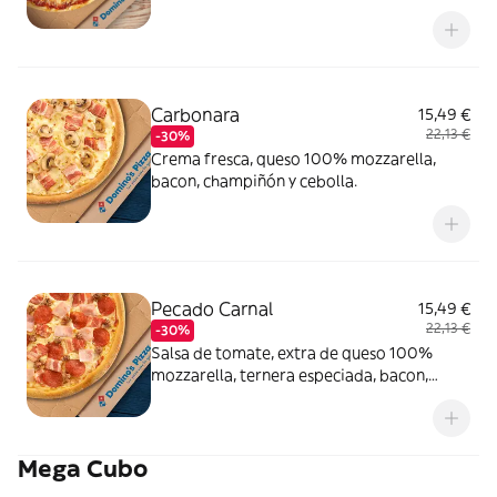
masa veggi Thin Crust.
Carbonara
15,49 €
22,13 €
-30%
Crema fresca, queso 100% mozzarella,
bacon, champiñón y cebolla.
Pecado Carnal
15,49 €
22,13 €
-30%
Salsa de tomate, extra de queso 100%
mozzarella, ternera especiada, bacon,
pepperoni y york.
Mega Cubo