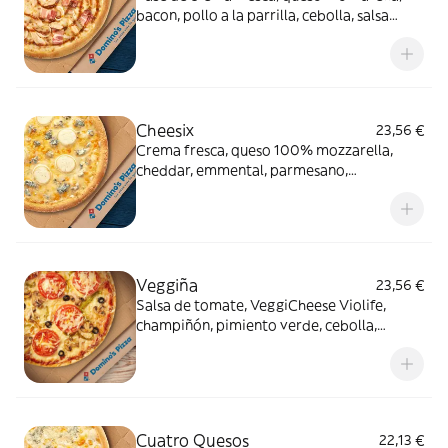
bacon, pollo a la parrilla, cebolla, salsa
Bourbon (0% alcohol)
Cheesix
23,56 €
Crema fresca, queso 100% mozzarella,
cheddar, emmental, parmesano,
gorgonzola, queso de cabra
Veggiña
23,56 €
Salsa de tomate, VeggiCheese Violife,
champiñón, pimiento verde, cebolla,
aceitunas negras y tomate natural. Con
masa veggi Thin Crust.
Cuatro Quesos
22,13 €