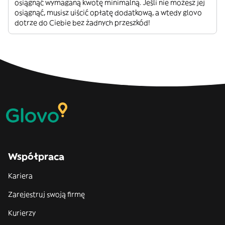
osiągnąć wymaganą kwotę minimalną. Jeśli nie możesz jej
osiągnąć, musisz uiścić opłatę dodatkową, a wtedy glovo
dotrze do Ciebie bez żadnych przeszkód!
Współpraca
Kariera
Zarejestruj swoją firmę
Kurierzy