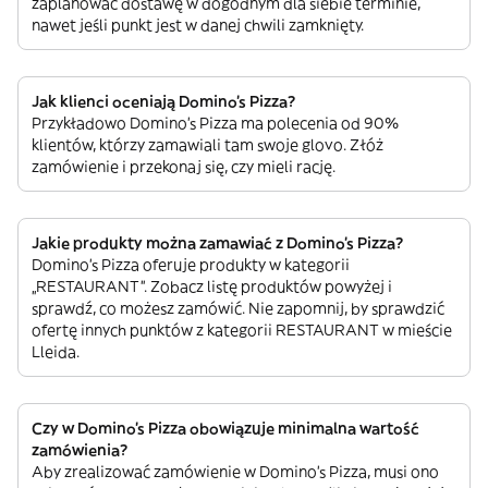
zaplanować dostawę w dogodnym dla siebie terminie,
nawet jeśli punkt jest w danej chwili zamknięty.
Jak klienci oceniają Domino's Pizza?
Przykładowo Domino's Pizza ma polecenia od 90%
klientów, którzy zamawiali tam swoje glovo. Złóż
zamówienie i przekonaj się, czy mieli rację.
Jakie produkty można zamawiać z Domino's Pizza?
Domino's Pizza oferuje produkty w kategorii
„RESTAURANT”. Zobacz listę produktów powyżej i
sprawdź, co możesz zamówić. Nie zapomnij, by sprawdzić
ofertę innych punktów z kategorii RESTAURANT w mieście
Lleida.
Czy w Domino's Pizza obowiązuje minimalna wartość
zamówienia?
Aby zrealizować zamówienie w Domino's Pizza, musi ono