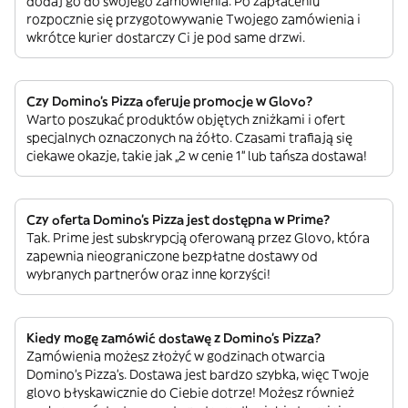
dodaj go do swojego zamówienia. Po zapłaceniu
rozpocznie się przygotowywanie Twojego zamówienia i
wkrótce kurier dostarczy Ci je pod same drzwi.
Czy Domino's Pizza oferuje promocje w Glovo?
Warto poszukać produktów objętych zniżkami i ofert
specjalnych oznaczonych na żółto. Czasami trafiają się
ciekawe okazje, takie jak „2 w cenie 1” lub tańsza dostawa!
Czy oferta Domino's Pizza jest dostępna w Prime?
Tak. Prime jest subskrypcją oferowaną przez Glovo, która
zapewnia nieograniczone bezpłatne dostawy od
wybranych partnerów oraz inne korzyści!
Kiedy mogę zamówić dostawę z Domino's Pizza?
Zamówienia możesz złożyć w godzinach otwarcia
Domino's Pizza’s. Dostawa jest bardzo szybka, więc Twoje
glovo błyskawicznie do Ciebie dotrze! Możesz również