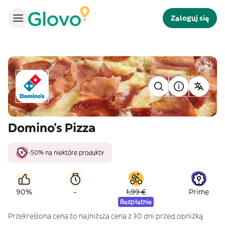
Zaloguj się
Domino's Pizza
-50% na niektóre produkty
-
90%
1,99 €
Prime
Bezpłatnie
Przekreślona cena to najniższa cena z 30 dni przed obniżką