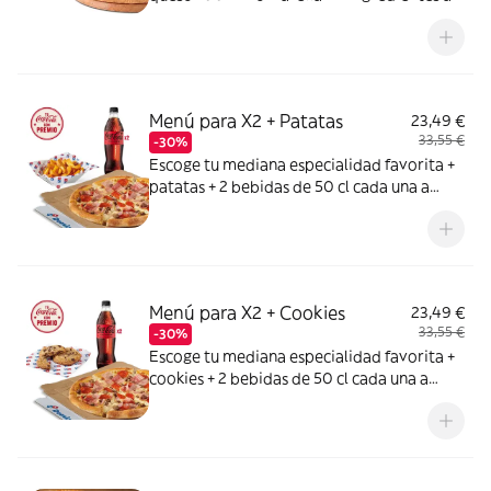
elegir entre: York, Bacon, Bacon Crispy,
Carne de vacuno, Pollo a la parrilla,
Pepperoni, Atún,Champiñón, Cebolla,
Cebolla Caramelizada, Pimiento verde,
Maiz, Aceitunas negras
Menú para X2 + Patatas
23,49 €
33,55 €
-30%
Escoge tu mediana especialidad favorita +
patatas + 2 bebidas de 50 cl cada una a
elegir entre Coca Cola, Coca Cola Zero,
Fanta de naranja, Fuze tea o Aquarius de
limón. Tu CocaCola con premio
Menú para X2 + Cookies
23,49 €
33,55 €
-30%
Escoge tu mediana especialidad favorita +
cookies + 2 bebidas de 50 cl cada una a
elegir entre Coca Cola, Coca Cola Zero,
Fanta de naranja, Fuze tea o Aquarius de
limón. Tu CocaCola con premio