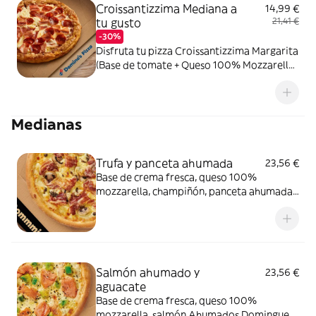
Croissantizzima Mediana a
14,99 €
tu gusto
21,41 €
-30%
Disfruta tu pizza Croissantizzima Margarita
(Base de tomate + Queso 100% Mozzarella)
+ Tus 2 ingredientes favoritos
Medianas
Trufa y panceta ahumada
23,56 €
Base de crema fresca, queso 100%
mozzarella, champiñón, panceta ahumada
y salsa de trufa negra.
Salmón ahumado y
23,56 €
aguacate
Base de crema fresca, queso 100%
mozzarella, salmón Ahumados Dominguez