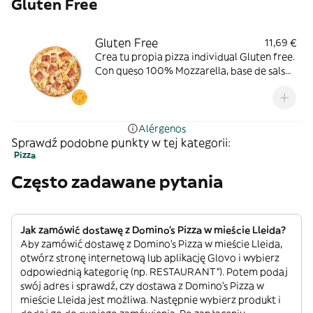
Gluten Free
Gluten Free
11,69 €
Crea tu propia pizza individual Gluten free.
Con queso 100% Mozzarella, base de salsa
de tomate. Toppings: pollo a la parrilla,
bacon o york.
Alérgenos
Sprawdź podobne punkty w tej kategorii:
Pizza
Często zadawane pytania
Jak zamówić dostawę z Domino's Pizza w mieście Lleida?
Aby zamówić dostawę z Domino's Pizza w mieście Lleida,
otwórz stronę internetową lub aplikację Glovo i wybierz
odpowiednią kategorię (np. RESTAURANT”). Potem podaj
swój adres i sprawdź, czy dostawa z Domino's Pizza w
mieście Lleida jest możliwa. Następnie wybierz produkt i