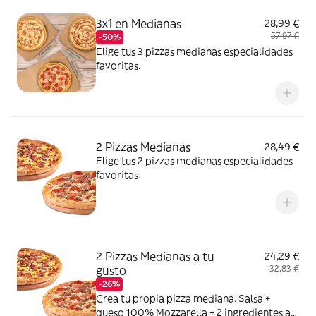
3x1 en Medianas
28,99 €
57,97 €
-50%
Elige tus 3 pizzas medianas especialidades
favoritas.
2 Pizzas Medianas
28,49 €
Elige tus 2 pizzas medianas especialidades
favoritas.
2 Pizzas Medianas a tu
24,29 €
gusto
32,83 €
-26%
Crea tu propia pizza mediana. Salsa +
queso 100% Mozzarella + 2 ingredientes a