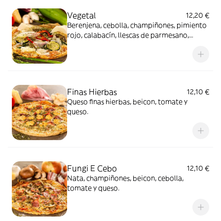
Vegetal
12,20 €
Berenjena, cebolla, champiñones, pimiento
rojo, calabacín, llescas de parmesano,
tomate y queso.
Finas Hierbas
12,10 €
Queso finas hierbas, beicon, tomate y
queso.
Fungi E Cebo
12,10 €
Nata, champiñones, beicon, cebolla,
tomate y queso.