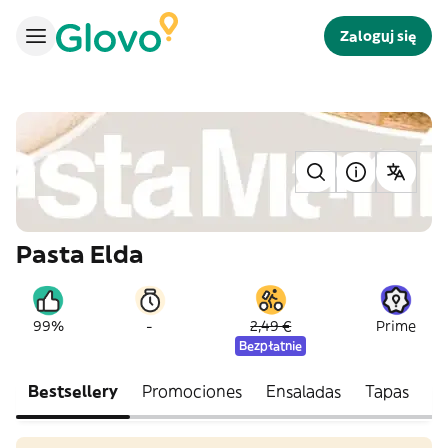
Zaloguj się
Pasta Elda
-
99%
2,49 €
Prime
Bezpłatnie
Bestsellery
Promociones
Ensaladas
Tapas
E