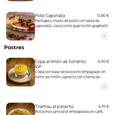
Pollo Caponata
12,80 €
Pechuga o muslo de pollo con salsa de
caponata. Lleva como guarnición spaghetti.
Postres
Copa al limón de Sorrento
6,90 €
IGP
Copa con base de bizcocho empapado en
zumo de limón, cubierto con crema de
vainilla, salsa de limón y decorado con
trozos de pistacho. Elaborado con limones
de Sorrento IGP.
Tiramisu al pistacho
6,70 €
Bizcochos savoiardi empapados en café,