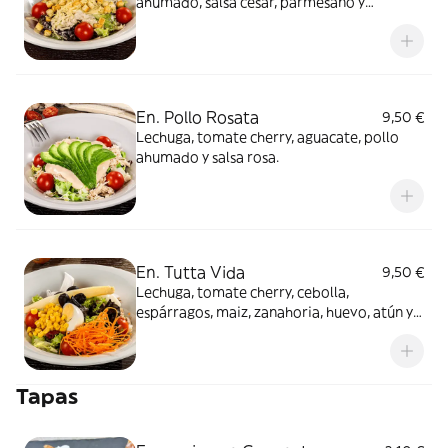
ahumado, salsa césar, parmesano y
picatostes.
En. Pollo Rosata
9,50 €
Lechuga, tomate cherry, aguacate, pollo
ahumado y salsa rosa.
En. Tutta Vida
9,50 €
Lechuga, tomate cherry, cebolla,
espárragos, maiz, zanahoria, huevo, atún y
aceitunas.
Tapas