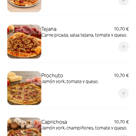
Tejana
10,70 €
Carne picada, salsa tejana, tomate y queso.
Prochuto
10,70 €
Jamón york, tomate y queso.
Caprichosa
10,70 €
Jamón york, champiñones, tomate y queso.