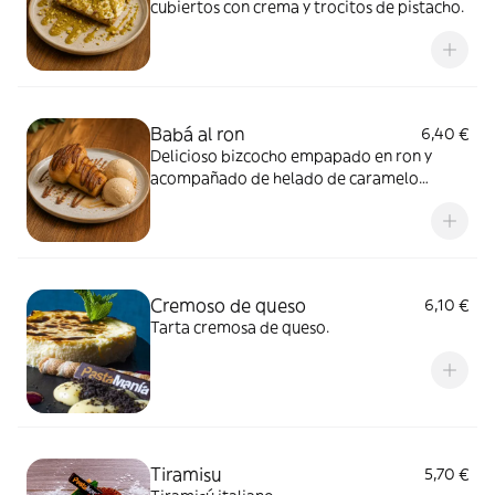
cubiertos con crema y trocitos de pistacho.
Babá al ron
6,40 €
Delicioso bizcocho empapado en ron y
acompañado de helado de caramelo
salado y crema de chocolate y avellanas.
Cremoso de queso
6,10 €
Tarta cremosa de queso.
Tiramisu
5,70 €