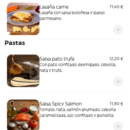
Lasaña carne
11,40 €
Lasaña con salsa boloñesa y queso
parmesano.
Pastas
Salsa pato trufa
12,20 €
Con pato confitado desmigado, cebolla,
nata y trufa.
Salsa Spicy Salmon
11,90 €
Tomate, nata, salmón ahumado, cebolla
caramelizada, ajo confitado y guindilla.