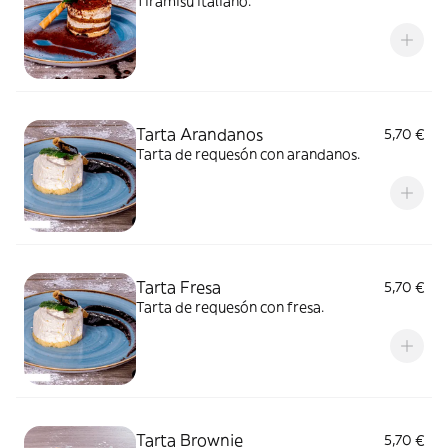
Tiramisú italiano.
Tarta Arandanos
5,70 €
Tarta de requesón con arandanos.
Tarta Fresa
5,70 €
Tarta de requesón con fresa.
Tarta Brownie
5,70 €