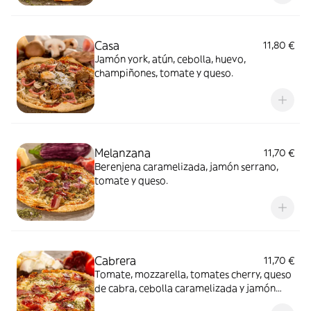
Casa
11,80 €
Jamón york, atún, cebolla, huevo,
champiñones, tomate y queso.
Melanzana
11,70 €
Berenjena caramelizada, jamón serrano,
tomate y queso.
Cabrera
11,70 €
Tomate, mozzarella, tomates cherry, queso
de cabra, cebolla caramelizada y jamón
ibérico.