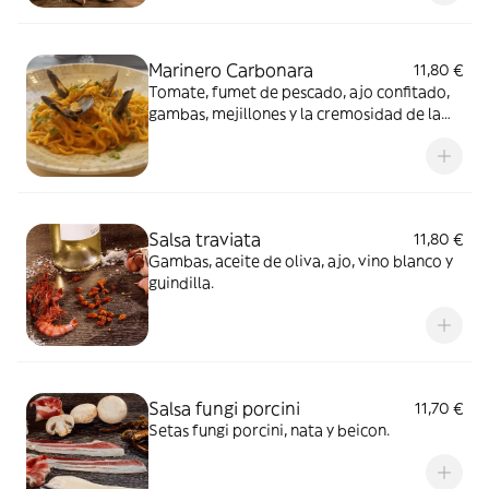
Marinero Carbonara
11,80 €
Tomate, fumet de pescado, ajo confitado,
gambas, mejillones y la cremosidad de la
yema de huevo.
Salsa traviata
11,80 €
Gambas, aceite de oliva, ajo, vino blanco y
guindilla.
Salsa fungi porcini
11,70 €
Setas fungi porcini, nata y beicon.