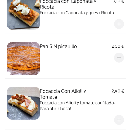
Foccacia con Caponata y
3,10 €
Ricota
Foccacia con Caponata y queso Ricota
Pan SIN picadillo
2,50 €
Focaccia Con Alioli y
2,40 €
Tomate
Foccacia con Alioli y tomate confitado.
Para abrir boca!