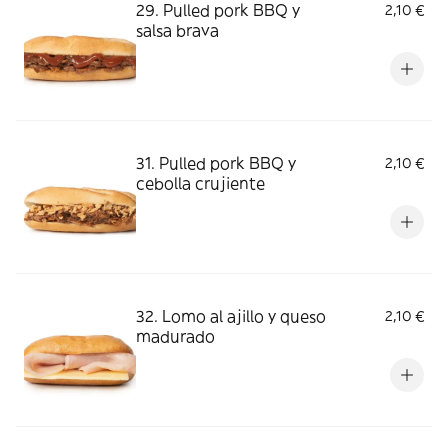
29. Pulled pork BBQ y
2,10 €
salsa brava
31. Pulled pork BBQ y
2,10 €
cebolla crujiente
32. Lomo al ajillo y queso
2,10 €
madurado