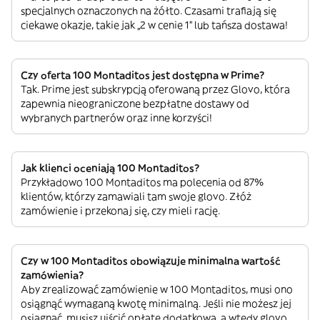
specjalnych oznaczonych na żółto. Czasami trafiają się
ciekawe okazje, takie jak „2 w cenie 1” lub tańsza dostawa!
Czy oferta 100 Montaditos jest dostępna w Prime?
Tak. Prime jest subskrypcją oferowaną przez Glovo, która
zapewnia nieograniczone bezpłatne dostawy od
wybranych partnerów oraz inne korzyści!
Jak klienci oceniają 100 Montaditos?
Przykładowo 100 Montaditos ma polecenia od 87%
klientów, którzy zamawiali tam swoje glovo. Złóż
zamówienie i przekonaj się, czy mieli rację.
Czy w 100 Montaditos obowiązuje minimalna wartość
zamówienia?
Aby zrealizować zamówienie w 100 Montaditos, musi ono
osiągnąć wymaganą kwotę minimalną. Jeśli nie możesz jej
osiągnąć, musisz uiścić opłatę dodatkową, a wtedy glovo