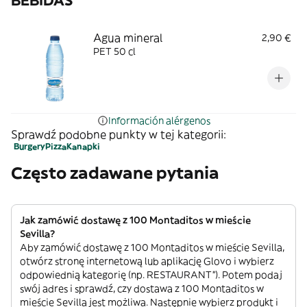
BEBIDAS
Agua mineral
2,90 €
PET 50 cl
Información alérgenos
Sprawdź podobne punkty w tej kategorii:
Burgery
Pizza
Kanapki
Często zadawane pytania
Jak zamówić dostawę z 100 Montaditos w mieście
Sevilla?
Aby zamówić dostawę z 100 Montaditos w mieście Sevilla,
otwórz stronę internetową lub aplikację Glovo i wybierz
odpowiednią kategorię (np. RESTAURANT”). Potem podaj
swój adres i sprawdź, czy dostawa z 100 Montaditos w
mieście Sevilla jest możliwa. Następnie wybierz produkt i