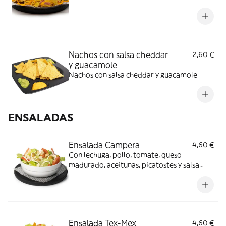
Nachos con salsa cheddar
2,60 €
y guacamole​
Nachos con salsa cheddar y guacamole​
ENSALADAS
Ensalada Campera
4,60 €
Con lechuga, pollo, tomate, queso
madurado, aceitunas, picatostes y salsa
alioli
Ensalada Tex-Mex
4,60 €