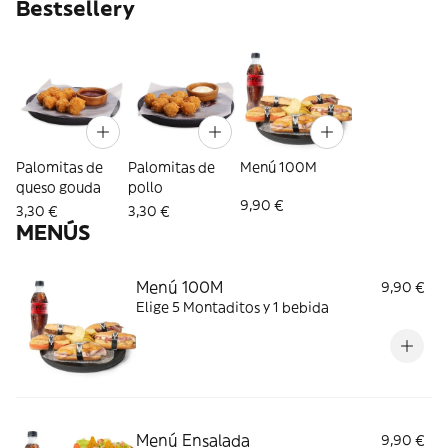
Bestsellery
Palomitas de
Palomitas de
Menú 100M
queso gouda
pollo​
9,90 €
3,30 €
3,30 €
MENÚS
Menú 100M
9,90 €
Elige 5 Montaditos y 1 bebida
Menú Ensalada
9,90 €