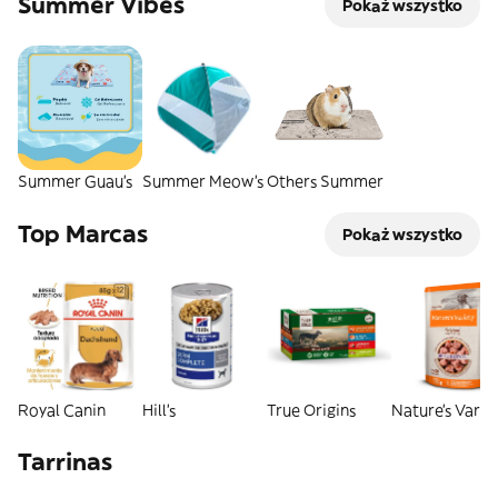
Summer Vibes
Pokaż wszystko
Summer Guau's
Summer Meow's
Others Summer
Top Marcas
Pokaż wszystko
Royal Canin
Hill's
True Origins
Nature's Varie
Tarrinas