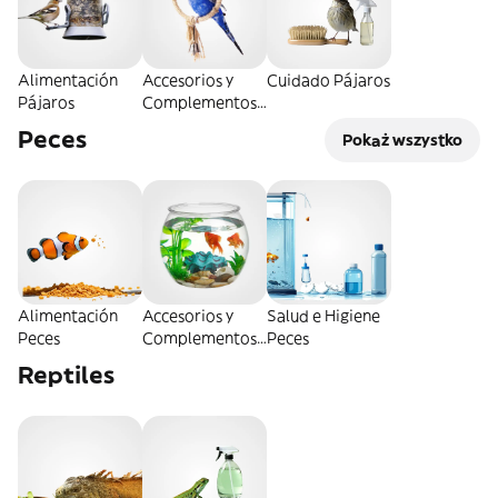
Alimentación
Accesorios y
Cuidado Pájaros
Pájaros
Complementos
Pájaros
Peces
Pokaż wszystko
Alimentación
Accesorios y
Salud e Higiene
Peces
Complementos
Peces
Peces
Reptiles