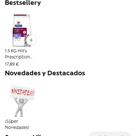
Bestsellery
1.5 KG Hill's
Prescription
Diet Digestive
17,89 €
Care i/d Low Fat
Novedades y Destacados
Pollo pienso
para perros
¡Súper
Novedades!