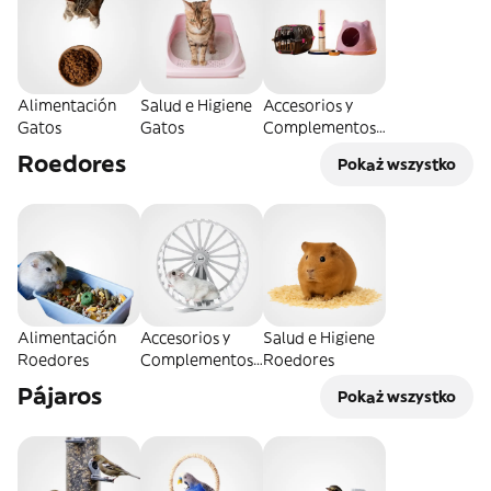
Alimentación
Salud e Higiene
Accesorios y
Gatos
Gatos
Complementos
Gatos
Roedores
Pokaż wszystko
Alimentación
Accesorios y
Salud e Higiene
Roedores
Complementos
Roedores
Roedores
Pájaros
Pokaż wszystko