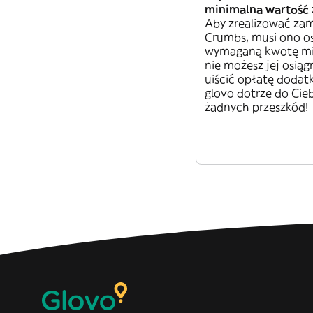
minimalna wartość
Aby zrealizować za
Crumbs, musi ono o
wymaganą kwotę min
nie możesz jej osiąg
uiścić opłatę dodat
glovo dotrze do Cie
żadnych przeszkód!