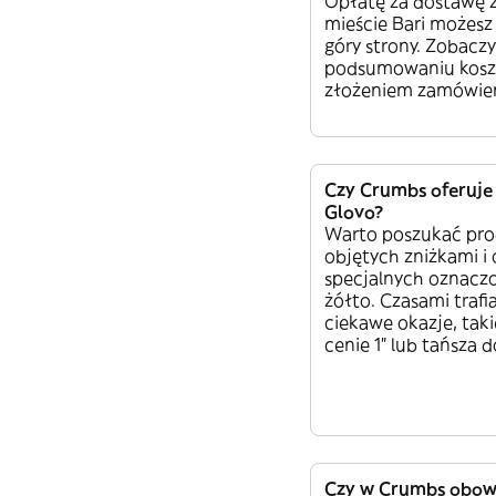
Opłatę za dostawę 
mieście Bari możesz
góry strony. Zobaczy
podsumowaniu kosz
złożeniem zamówien
Czy Crumbs oferuje
Glovo?
Warto poszukać pr
objętych zniżkami i 
specjalnych oznacz
żółto. Czasami trafia
ciekawe okazje, taki
cenie 1” lub tańsza 
Czy w Crumbs obow