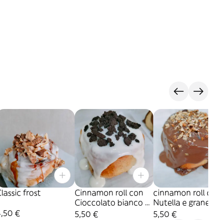
lassic frost
Cinnamon roll con
cinnamon roll con
Cioccolato bianco e
Nutella e granella 
Oreo
Nocciola
4,50 €
5,50 €
5,50 €