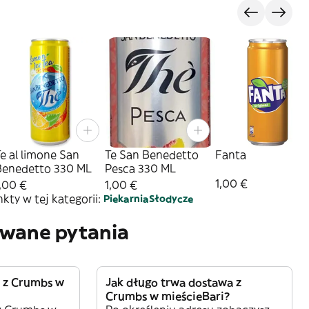
e al limone San
Te San Benedetto
Fanta
Benedetto 330 ML
Pesca 330 ML
1,00 €
,00 €
1,00 €
ty w tej kategorii:
Piekarnia
Słodycze
awane pytania
a z Crumbs w
Jak długo trwa dostawa z
Crumbs w mieścieBari?