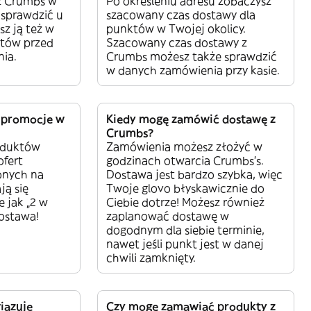
z Crumbs w
Po określeniu adresu zobaczysz
 sprawdzić u
szacowany czas dostawy dla
sz ją też w
punktów w Twojej okolicy.
tów przed
Szacowany czas dostawy z
ia.
Crumbs możesz także sprawdzić
w danych zamówienia przy kasie.
 promocje w
Kiedy mogę zamówić dostawę z
Crumbs?
oduktów
Zamówienia możesz złożyć w
ofert
godzinach otwarcia Crumbs’s.
onych na
Dostawa jest bardzo szybka, więc
ją się
Twoje glovo błyskawicznie do
e jak „2 w
Ciebie dotrze! Możesz również
dostawa!
zaplanować dostawę w
dogodnym dla siebie terminie,
nawet jeśli punkt jest w danej
chwili zamknięty.
iązuje
Czy mogę zamawiać produkty z