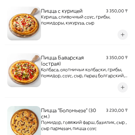
Пицца с курицей
3 350,00 ₸
Курица, сливочный соус, грибы,
помидоры, кукуруза, сыр
Пицца Баварская
3 350,00 ₸
(острая)
Колбаса, охотничьи колбаски, грибы,
помидор, соус, сыр, перец болгарский,
острый перец халапеньо
Пицца "Болоньезе" (30
3 230,00 ₸
см.)
Помидор, говяжий фарш, базилик, сыр ,
сыр пармезан, пицца соус