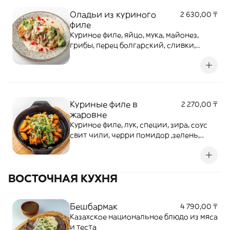
Оладьи из куриного
2 630,00 ₸
филе
Куриное филе, яйцо, мука, майонез,
грибы, перец болгарский, сливки,
брокколи
Куриные филе в
2 270,00 ₸
жаровне
Куриное филе, лук, специи, зира, соус
свит чили, черри помидор ,зелень,
сухари панировочные
ВОСТОЧНАЯ КУХНЯ
Бешбармак
4 790,00 ₸
Казахское национальное блюдо из мяса
и теста