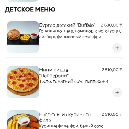
ДЕТСКОЕ МЕНЮ
Бургер детский "Buffalo"
2 630,00 ₸
Говяжья котлета, помидор, сыр, огурцы,
айсберг, фирменный соус, фри
Мини пицца
2 510,00 ₸
"Пепперони"
Тесто, томатный соус, пепперони
Наггетсы из куриного
2 510,00 ₸
филе
Куриные филе, фри, белый соус