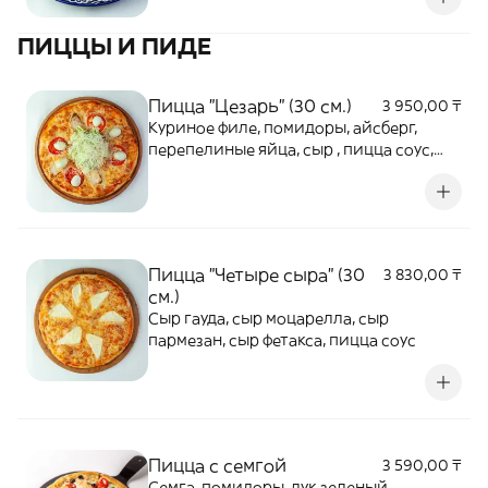
ПИЦЦЫ И ПИДЕ
Пицца "Цезарь" (30 см.)
3 950,00 ₸
Куриное филе, помидоры, айсберг,
перепелиные яйца, сыр , пицца соус,
цезарь соус
Пицца "Четыре сыра" (30
3 830,00 ₸
см.)
Сыр гауда, сыр моцарелла, сыр
пармезан, сыр фетакса, пицца соус
Пицца с семгой
3 590,00 ₸
Семга, помидоры, лук зеленый,