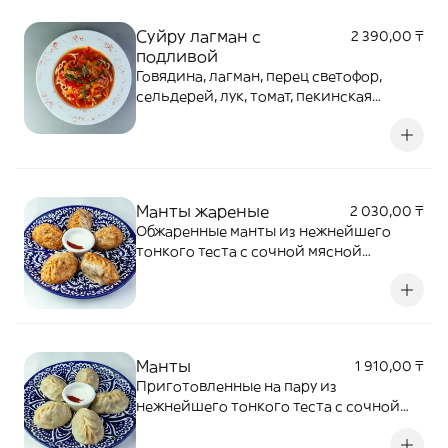
Суйру лагман с
2 390,00 ₸
подливой
Говядина, лагман, перец светофор,
сельдерей, лук, томат, пекинская
капуста, стручковая фасоль, кинза,
специи
Манты жареные
2 030,00 ₸
Обжаренные манты из нежнейшего
тонкого теста с сочной мясной
начинкой внутри
Манты
1 910,00 ₸
Приготовленные на пару из
нежнейшего тонкого теста с сочной
мясной начинкой внутри