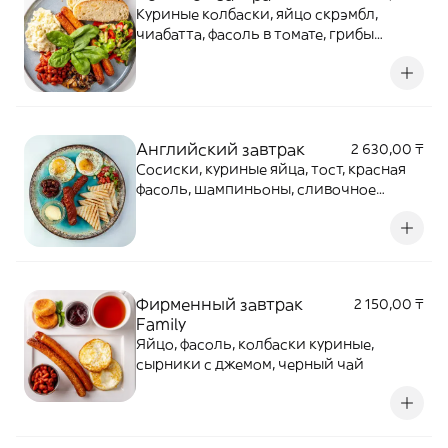
Куриные колбаски, яйцо скрэмбл,
чиабатта, фасоль в томате, грибы
жареные с луком, сезонный салат
Английский завтрак
2 630,00 ₸
Сосиски, куриные яйца, тост, красная
фасоль, шампиньоны, сливочное
масло, салат
Фирменный завтрак
2 150,00 ₸
Family
Яйцо, фасоль, колбаски куриные,
сырники с джемом, черный чай