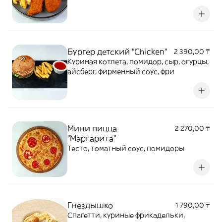
Бургер детский "Chicken"
2 390,00 ₸
Куриная котлета, помидор, сыр, огурцы,
айсберг, фирменный соус, фри
Мини пицца
2 270,00 ₸
"Маргарита"
Тесто, томатный соус, помидоры
Гнездышко
1 790,00 ₸
Спагетти, куриные фрикадельки,