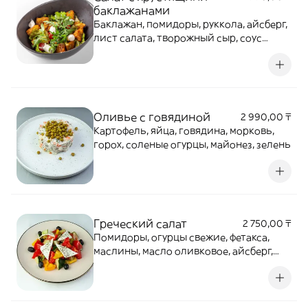
баклажанами
Баклажан, помидоры, руккола, айсберг,
лист салата, творожный сыр, соус
паназиатский
Оливье с говядиной
2 990,00 ₸
Картофель, яйца, говядина, морковь,
горох, соленые огурцы, майонез, зелень
Греческий салат
2 750,00 ₸
Помидоры, огурцы свежие, фетакса,
маслины, масло оливковое, айсберг,
орегано