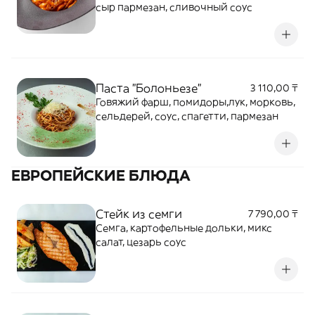
сыр пармезан, сливочный соус
Паста "Болоньезе"
3 110,00 ₸
Говяжий фарш, помидоры,лук, морковь,
сельдерей, соус, спагетти, пармезан
ЕВРОПЕЙСКИЕ БЛЮДА
Стейк из семги
7 790,00 ₸
Семга, картофельные дольки, микс
салат, цезарь соус