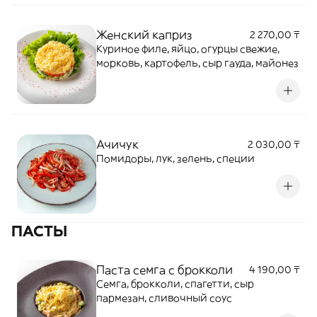
Женский каприз
2 270,00 ₸
Куриное филе, яйцо, огурцы свежие,
морковь, картофель, сыр гауда, майонез
Ачичук
2 030,00 ₸
Помидоры, лук, зелень, специи
ПАСТЫ
Паста семга с брокколи
4 190,00 ₸
Семга, брокколи, спагетти, сыр
пармезан, сливочный соус