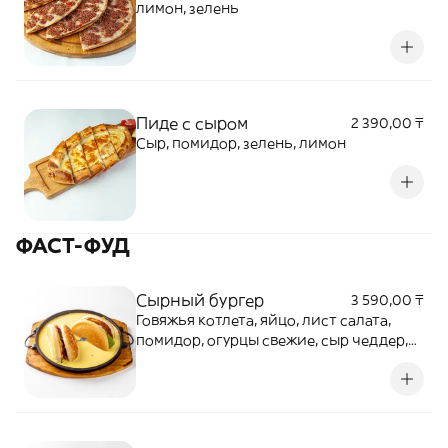
лимон, зелень
Пиде с сыром
2 390,00 ₸
Сыр, помидор, зелень, лимон
ФАСТ-ФУД
Сырный бургер
3 590,00 ₸
Говяжья котлета, яйцо, лист салата,
помидор, огурцы свежие, сыр чеддер,
фирменный соус