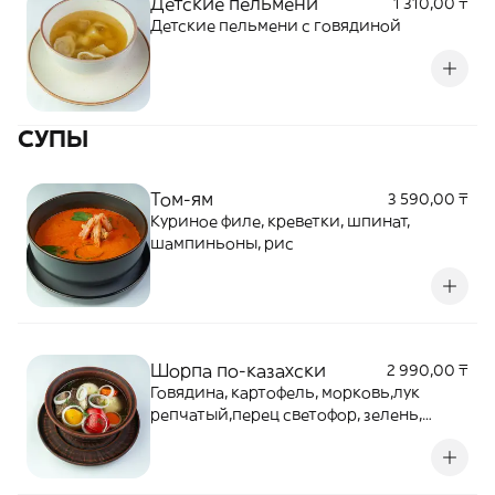
Детские пельмени
1 310,00 ₸
Детские пельмени с говядиной
СУПЫ
Том-ям
3 590,00 ₸
Куриное филе, креветки, шпинат,
шампиньоны, рис
Шорпа по-казахски
2 990,00 ₸
Говядина, картофель, морковь,лук
репчатый,перец светофор, зелень,
бульон