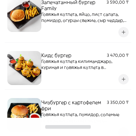
Запечатанный бургер
3 590,00 ₸
Family
Говяжья котлета, яйцо, лист салата,
помидор, огурцы свежие, сыр чеддер,
фирменный соус, картофель фри
Кидс бургер
3 470,00 ₸
Говяжья котлета килиманджаро,
куриная и говяжья котлета в
панировке, фри, фирменный соус.
Чизбургер с картофелем
3 350,00 ₸
фри
Говяжья котлета, помидор, соленые
огурцы, айсберг, сыр чеддер,
фирменный