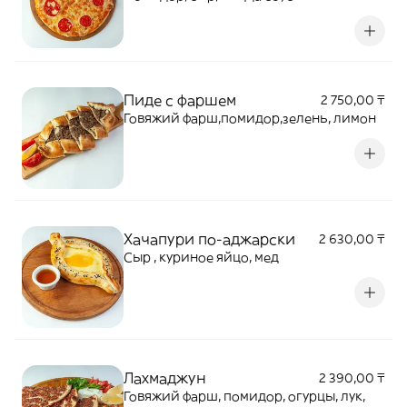
Пиде с фаршем
2 750,00 ₸
Говяжий фарш,помидор,зелень, лимон
Хачапури по-аджарски
2 630,00 ₸
Сыр , куриное яйцо, мед
Лахмаджун
2 390,00 ₸
Говяжий фарш, помидор, огурцы, лук,