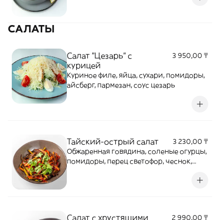
САЛАТЫ
Салат "Цезарь" с
3 950,00 ₸
курицей
Куриное филе, яйца, сухари, помидоры,
айсберг, пармезан, соус цезарь
Тайский-острый салат
3 230,00 ₸
Обжаренная говядина, соленые огурцы,
помидоры, перец светофор, чеснок,
соус кориандровый соевый,
бальзамический соус, кунжут
Салат с хрустящими
2 990,00 ₸