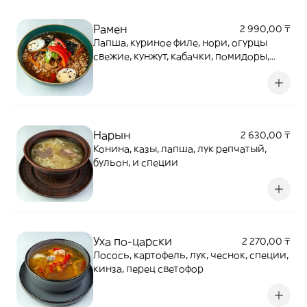
Рамен
2 990,00 ₸
Лапша, куриное филе, нори, огурцы
свежие, кунжут, кабачки, помидоры,
соевый соус, морковь, перец светофор,
шампиньоны, яйцо
Нарын
2 630,00 ₸
Конина, казы, лапша, лук репчатый,
бульон, и специи
Уха по-царски
2 270,00 ₸
Лосось, картофель, лук, чеснок, специи,
кинза, перец светофор