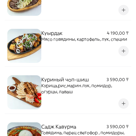
Куырдак
4 190,00 ₸
Мясо говядины, картофель, лук, специи
Куриный чоп-шиш
3 590,00 ₸
Курица,рис,марин.лук, помидор,
огурцы, лаваш
Садж Кавурма
3 590,00 ₸
Говядина, перец светофор , помидоры,