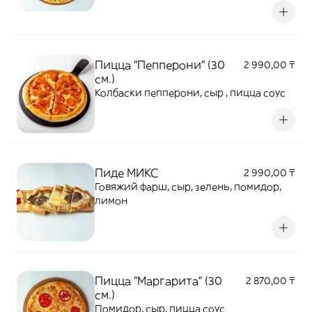
Пицца "Пепперони" (30
2 990,00 ₸
см.)
Колбаски пепперони, сыр , пицца соус
Пиде МИКС
2 990,00 ₸
Говяжий фарш, сыр, зелень, помидор,
лимон
Пицца "Маргарита" (30
2 870,00 ₸
см.)
Помидор, сыр, пицца соус