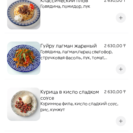
Классический плов
2 630,00 ₸
Говядина, помидор, лук
Гуйру лагман жареный
2 630,00 ₸
Говядина, лагман,перец светофор,
стручковая фасоль, лук, томат,
сельдерей, пекинская капуста, кинза,
специи
Курица в кисло сладком
2 630,00 ₸
соусе
Куринное филе, кисло сладкий соус,
рис, кунжут