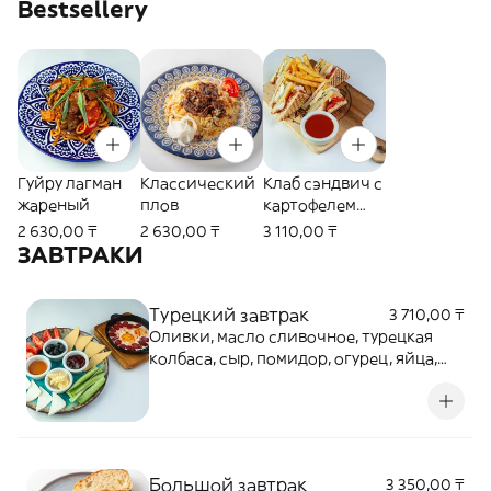
Bestsellery
Гуйру лагман
Классический
Клаб сэндвич с
жареный
плов
картофелем
фри
2 630,00 ₸
2 630,00 ₸
3 110,00 ₸
ЗАВТРАКИ
Турецкий завтрак
3 710,00 ₸
Оливки, масло сливочное, турецкая
колбаса, сыр, помидор, огурец, яйца,
мед, зелень
Большой завтрак
3 350,00 ₸