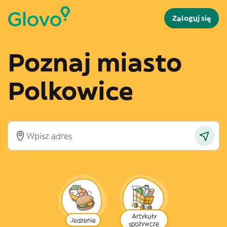
Zaloguj się
Poznaj miasto
Polkowice
Artykuły
Jedzenie
spożywcze